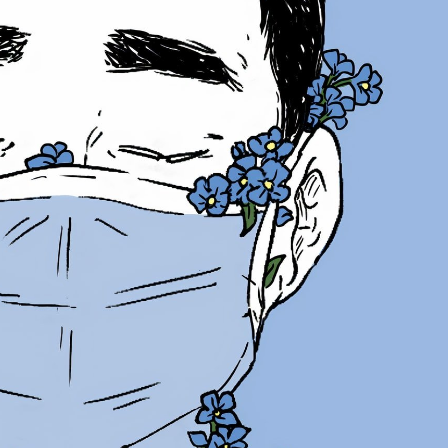
ak beyaz kağıt halinde okuyucuya sunulması halinde çok daha yararlı olacağını
a enfekte olmadan bize ulaşması mümkün bulunmadığından, ancak kendisine arab
ukça arttıracağından, onu bir süre gelmemesi, başımızın çaresine bakabileceğimiz
imseye rastlamadan, kimseye yakalanmadan gezeriz demiştik geçenlerde… iki 