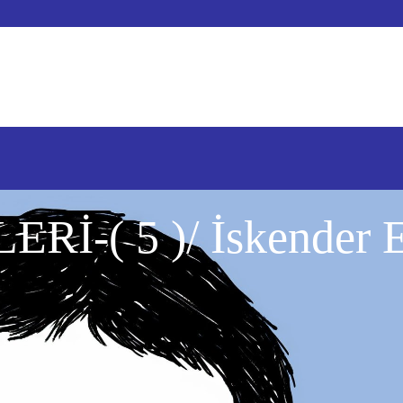
-( 5 )/ İskender E