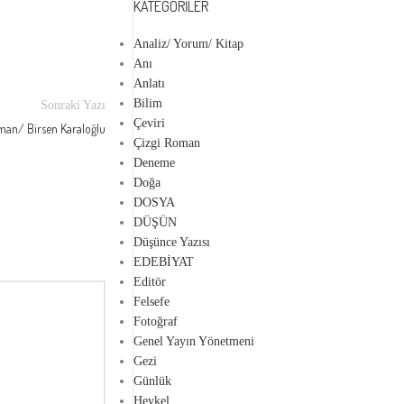
KATEGORILER
Analiz/ Yorum/ Kitap
Anı
Anlatı
Bilim
Sonraki Yazı
Çeviri
man/ Birsen Karaloğlu
Çizgi Roman
Deneme
Doğa
DOSYA
DÜŞÜN
Düşünce Yazısı
EDEBİYAT
Editör
Felsefe
Fotoğraf
Genel Yayın Yönetmeni
Gezi
Günlük
Heykel