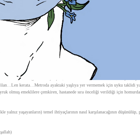
acağımıza…Halbuki sitenin deneticisi benim, mayısta da genel kurula rapor s
ınızı gösterecem …hadi bakalım günahı boynunuza artık ;))
 güç ve kuvvetle “O hal” ilan edip uzaktan kumandaya el koymak, kereviz, şalg
 imalatına hız vermek, ev işlerini yasaklamak ve benzeri talimatları tam yazılı
ldım…Allahtan, akşama doğru kızım Gülçin uğrayacak bize, o beni kurtarır…
mak oldu, örneğin; Dışarıda yemek olayı yok, muhtelif nedenlerle birilerine g
ltın takmak yok…Virüse mi caka satacaz, yeni kılık kıyafet almak yok…Yani n
…Yok onlar hedef gösterilmişmiş de, sadece onların evde oturmaları hiçbir fay
an filan…Len kerata…Metroda ayaktaki yaşlıya yer vermemek için uyku taklidi y
uk olmuş emeklilere çemkiren, hastanede sıra önceliği verildiği için homur
likle yalnız yaşayanların) temel ihtiyaçlarının nasıl karşılanacağının düşünülüp
şallah)