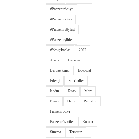
#panzehirdosya
#panzehirkitap
#panzehirsöyleşi
#panzehirşiirler
#yeniçıkanlar
2022
Aralık
Deneme
Deryaerkenci
Edebiyat
Edergi
En Yeniler
Kadın
Kitap
Mart
Nisan
Ocak
Panzehir
Panzehiröykü
Panzehiröyküler
Roman
Sinema
Temmuz