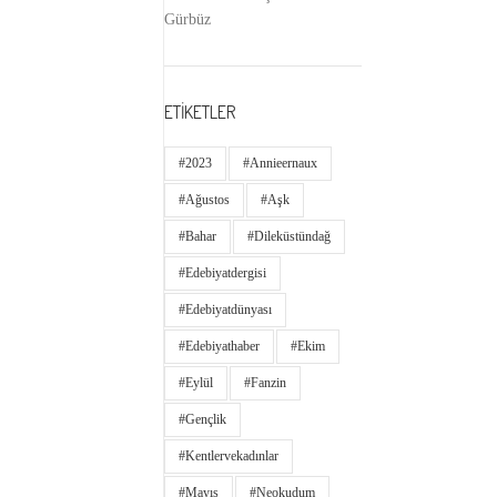
Gürbüz
ETİKETLER
#2023
#annieernaux
#ağustos
#aşk
#bahar
#dileküstündağ
#edebiyatdergisi
#edebiyatdünyası
#edebiyathaber
#ekim
#eylül
#fanzin
#gençlik
#kentlervekadınlar
#Mayıs
#neokudum