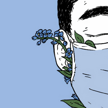
KARANTİNA GÜNLERİ-( 5 )/ İskender Elverdi
Sevgili günlük… Güne iki yaprak beyaz kağıda sarılarak izole edilmiş Sözcü
gazetesini alarak başladık… Bu bana yandaş gazetelerin de sadece on iki yapr
halleriyle kimseye bir faydaları yok zaten…
Yardımcı kızımız, bize iki dolmuş, bir metro mesafede olduğundan, dolayısıyl
var, yeni aldı) sağlıklı bir şekilde gidip gelebileceğinden, bu da maliyeti old
günlük yaşantımıza döndük…
Bugün eylem listemizde bahçe gezisi yok. Bir çıkalım 5 dönümlük bahçede k