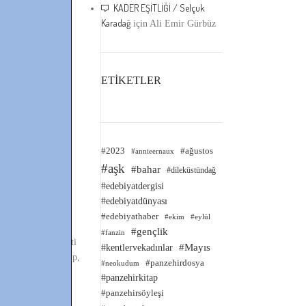
KADER EŞİTLİĞİ / Selçuk
Karadağ
için
Ali Emir Gürbüz
ETİKETLER
#2023
#ağustos
#annieernaux
#aşk
#bahar
#dileküstündağ
#edebiyatdergisi
 anımsattı…Bu
#edebiyatdünyası
#edebiyathaber
#ekim
#eylül
#gençlik
#fanzin
a alırsam (ehliyeti
#kentlervekadınlar
#Mayıs
 konusunda ikna edip,
#panzehirdosya
#neokudum
#panzehirkitap
#panzehirsöyleşi
de foto koyduk…