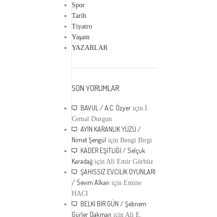
Spor
Tarih
Tiyatro
Yaşam
YAZARLAR
SON YORUMLAR
BAVUL / A.C. Özyer
için
İ.
Cemal Durgun
AYIN KARANLIK YÜZÜ /
Nimet Şengül
için
Bengi Birgi
KADER EŞİTLİĞİ / Selçuk
Karadağ
için
Ali Emir Gürbüz
ŞAHISSIZ EVCİLİK OYUNLARI
/ Sevim Alkan
için
Emine
HACI
BELKİ BİR GÜN / Şebnem
Gürler Oakman
için
Ali E.