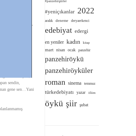
#panzehirşiirler
unucam… Bana niye
2022
#yeniçıkanlar
deneme
aralık
deryaerkenci
am, kırmızı lahana,
edebiyat
edergi
 hale getirip, evde
kadın
en yeniler
kitap
mart
nisan
ocak
itmek yok,
panzehir
eredeyse emekli
panzehiröykü
panzehiröyküler
da getirmezmiş de,
roman
sinema
apan sendin,
temmuz
danan gene sen…Yani
türkedebiyatı
yazar
ölüm
öykü
şiir
şubat
, planlanmamış