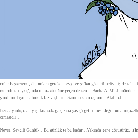
Aboooov, bir sataşma…bir hasetlik, bir gıybet, pişman olduk çıktığımıza çık
görevini yapmadın diye tenkit yöneltenlere karşı, face’deki sizlerin yorumlar
Sağlık Bakanımızın; herkes kendi “O hal” ini kendi halletsin sözünden aldığım
brokoli ve ıspanak tüketimini kısıtlamak, yerine mantı, çiğ börek, kıymalı pide
ilanen tebliğ edecekken, Fatoşun “Ohal”ine takılıp, banyoda karantinaya tıkı
Herşeye iyi tarafından bakmak lazım… Karantinanın bir faydası da tasarruf yap
dolayısıyla muhtelif nedenlerle hediye götürme de yok…Düğün dernek bitti, a
maaşından para bilem arttıracaz…
Bazıları 65 yaş üstünün zorunlu eve tıkılması konusuna feci takılmış durumda
onlar baştacıymış da, onlara gereken sevgi ve şefkat gösterilmeliymiş de fal
metrobüs kuyruğunda omuz atıp öne geçen de sen… Banka ATM’ si önünde kuyr
şimdi mi kıymete bindik biz yaşlılar…Samimi olun oğlum…Akıllı olun…
Bence yanlış olan yaşlılara sokağa çıkma yasağı getirilmesi değil, onların(özel
olmasıdır…
Neyse, Sevgili Günlük…Bu günlük te bu kadar…Yakında gene görüşürüz…(İn