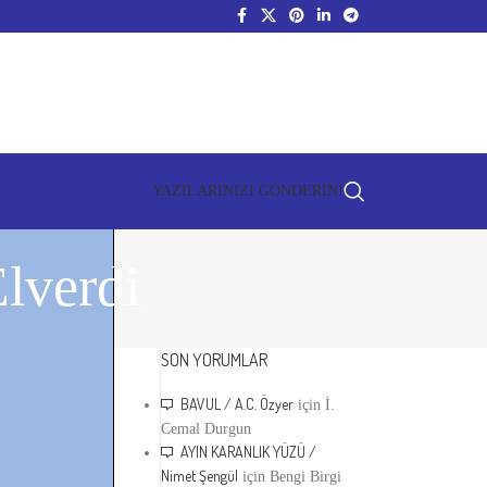
YAZILARINIZI GÖNDERİN!
lverdi
SON YORUMLAR
BAVUL / A.C. Özyer
için
İ.
Cemal Durgun
AYIN KARANLIK YÜZÜ /
Nimet Şengül
için
Bengi Birgi