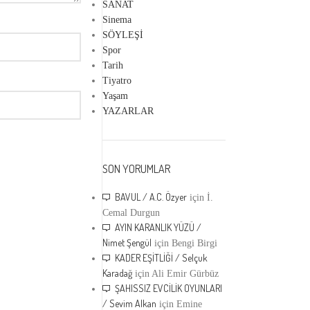
SANAT
Sinema
SÖYLEŞİ
Spor
Tarih
Tiyatro
Yaşam
YAZARLAR
SON YORUMLAR
BAVUL / A.C. Özyer
için
İ.
Cemal Durgun
AYIN KARANLIK YÜZÜ /
Nimet Şengül
için
Bengi Birgi
KADER EŞİTLİĞİ / Selçuk
Karadağ
için
Ali Emir Gürbüz
ŞAHISSIZ EVCİLİK OYUNLARI
/ Sevim Alkan
için
Emine