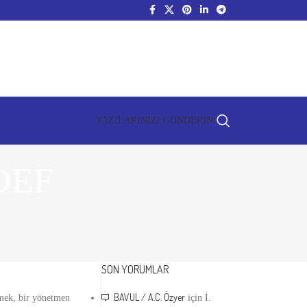
YAZILARINIZI GÖNDERİN!
DEF
SON YORUMLAR
BAVUL / A.C. Özyer
emek, bir yönetmen
için
İ.