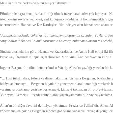
Mavi kadife ve herkes de bunu biliyor” demişti.
4
Filmlerinde başta kendi canlandırdığı olmak üzere karaktarler çok konuşur. Kon
istediklerini söyleyemedikleri, asıl konuşmak istediklerini konuşamadıkları iç
önermektedir. Hannah ve Kız Kardeşleri filminde yer alan bir sahnede adam sevg
“
Auschwitz hakkında çok sıkıcı bir televizyon programını kaçırdın. Tüyler ürperti
sorguladılar. “Bu nasıl oldu” sorusuna asla cevap bulamamalarının tek sebebi,
Sinema otoritelerine göre, Hannah ve Kızkardeşleri ve Annie Hall en iyi iki f
Broadway Üzerinde Kurşunlar, Kahire’nin Mor Gülü, Another Woman ki bu fil
Ingmar Bergman’ın ölümünün ardından Woody Allen’ın yazdığı yazıdan bir kes
“…
Tüm tuhaflıkları, felsefi ve dinsel takıntıları bir yana Bergman, Nietzsche 
hikâye anlatıcısıydı…Bergman büyük bir yönetmen olarak tanındığı sıralarda 
yaratmaya odaklanıp gerisine boşvermeyi, kimseyi takmadan bir projeyi tama
38’deyim. Demek ki, üstadı kalite olarak yakalayamasam bile sayıca yakalama 
Allen’ın bir diğer favorisi de İtalyan yönetmen Frederico Fellini’dir. Allen, A
yönetmene, en çok da Bergman’a bolca gönderme yapar ve ihtiyaç duyduğu cevapl