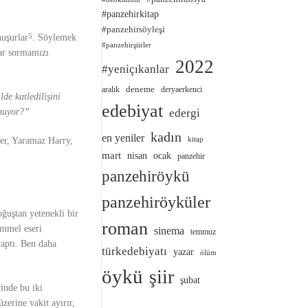
#panzehirkitap
#panzehirsöyleşi
nuşurlar
. Söylemek
5
#panzehirşiirler
lar sormamızı
2022
#yeniçıkanlar
deneme
aralık
deryaerkenci
lde katledilişini
edebiyat
lmuyor?”
edergi
kadın
en yeniler
tler, Yaramaz Harry,
kitap
mart
nisan
ocak
panzehir
panzehiröykü
panzehiröyküler
oğuştan yetenekli bir
roman
emmel eseri
sinema
temmuz
aptı. Ben daha
türkedebiyatı
yazar
ölüm
öykü
şiir
şubat
inde bu iki
erine vakit ayırır,