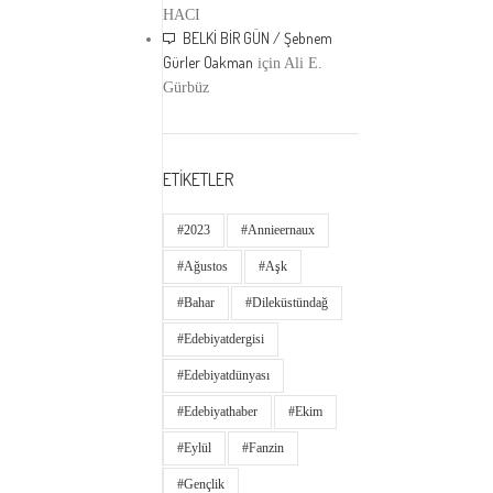
HACI
BELKİ BİR GÜN / Şebnem
Gürler Oakman
için
Ali E.
Gürbüz
ETİKETLER
#2023
#annieernaux
#ağustos
#aşk
#bahar
#dileküstündağ
#edebiyatdergisi
#edebiyatdünyası
#edebiyathaber
#ekim
#eylül
#fanzin
#gençlik