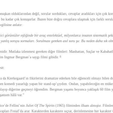
uşkan olduklarından değil, sorular sordukları, cevaplar aradıkları için çok ko
in bu kadar çok konuşurlar. Bazen bize doğru cevaplara ulaşmak için farklı soru
ilisine anlatır:
ci görüntüler eşliğinde bir avuç entelektüel, milyonlarca insanın sistematik şeki
 yanlış soruyu sormaları. Sorulması gereken asıl soru şu: Bu neden daha sık o
ilmidir. Mutlaka izlenmesi gereken diğer filmleri: Manhattan, Suçlar ve Kabaha
m Ingmar Bergman’a saygı filmi gibidir.
6
it:
ya da Kierkegaard’ın fikirlerini dramatize ederken bile eğlenceli olmayı bilen d
ben komedi yazarlığı yapan bir stand-up’çıydım. Ondan, yapabileceğin en mük
mlayıp diğerine geçmeyi öğrendim. Bergman yaşamı boyunca yaklaşık 60 film y
şansım hâlâ var.”
lice’de Fellini’nin
Juliet Of The Spirits
(1965) filminden ilham almıştır. Filmler
arı Freud’da arar. Karakterden karaktere sıçrar, derinlemesine her karakter üz