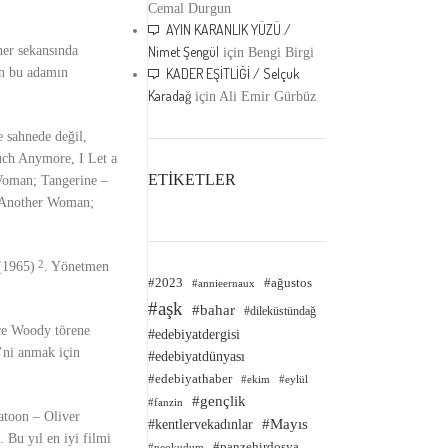
Cemal Durgun
AYIN KARANLIK YÜZÜ /
her sekansında
Nimet Şengül
için
Bengi Birgi
tan bu adamın
KADER EŞİTLİĞİ / Selçuk
Karadağ
için
Ali Emir Gürbüz
 sahnede değil,
ch Anymore, I Let a
ETİKETLER
Woman; Tangerine –
 Another Woman;
 (1965)
. Yönetmen
2
#2023
#ağustos
#annieernaux
#aşk
#bahar
#dileküstündağ
ce Woody törene
#edebiyatdergisi
i’ni anmak için
#edebiyatdünyası
#edebiyathaber
#ekim
#eylül
#gençlik
#fanzin
atoon – Oliver
#kentlervekadınlar
#Mayıs
 Bu yıl en iyi filmi
#panzehirdosya
#neokudum