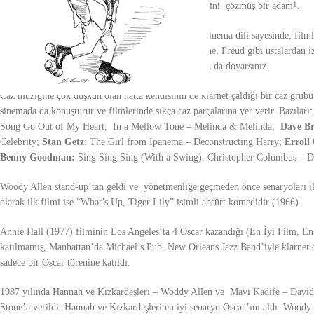
demek az geliyor bazen. Çünkü insanı, insan ilişkilerini çözmüş bir adam
.
1
Yazarlık kariyeri de olan Allen’ın ince ince işlediği sinema dili sayesinde, fil
Kierkegaard, Fitzgerald, Dostoyevski, Tolstoy, Goethe, Freud gibi ustalardan izl
filmlerini izlerken, aynı zamanda müzik ve edebiyata da doyarsınız.
Caz müziğine çok düşkün olan hatta kendisinin de klarnet çaldığı bir caz gru
sinemada da konuşturur ve filmlerinde sıkça caz parçalarına yer verir. Bazılar
Song Go Out of My Heart, In a Mellow Tone – Melinda & Melinda;
Dave Br
Celebrity;
Stan Getz
: The Girl from Ipanema – Deconstructing Harry;
Erroll
Benny Goodman:
Sing Sing Sing (With a Swing), Christopher Columbus – De
Woody Allen stand-up’tan geldi ve yönetmenliğe geçmeden önce senaryoları ile 
olarak ilk filmi ise “What’s Up, Tiger Lily” isimli absürt komedidir (1966).
Annie Hall (1977) filminin Los Angeles’ta 4 Oscar kazandığı (En İyi Film, 
katılmamış, Manhattan’da Michael’s Pub, New Orleans Jazz Band’iyle klarnet ç
sadece bir Oscar törenine katıldı.
1987 yılında Hannah ve Kızkardeşleri – Woddy Allen ve Mavi Kadife – David 
Stone’a verildi. Hannah ve Kızkardeşleri en iyi senaryo Oscar’ını aldı. Woody 