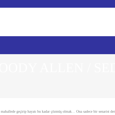
OODY ALLEN / SE
ı mahallede geçirip hayatı bu kadar çözmüş olmak… Ona sadece bir senarist d