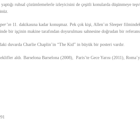
a yaptığı ruhsal çözümlemelerle izleyicisini de çeşitli konularda düşünmeye teş
ünüz.
eper’ın
11. dakikasına kadar konuşmaz. Pek çok kişi, Allen’ın Sleeper filminde
nde bir işçinin makine tarafından doyurulması sahnesine doğrudan bir referans
aki duvarda Charlie Chaplin’in “The Kid” in büyük bir posteri vardır.
klifler aldı. Barselona Barselona (2008), Paris’te Gece Yarısı (2011), Roma’y
991