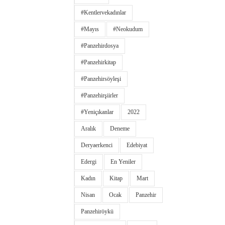
#kentlervekadınlar
#Mayıs
#neokudum
#panzehirdosya
#panzehirkitap
#panzehirsöyleşi
#panzehirşiirler
#yeniçıkanlar
2022
Aralık
Deneme
Deryaerkenci
Edebiyat
Edergi
En Yeniler
Kadın
Kitap
Mart
Nisan
Ocak
Panzehir
Panzehiröykü