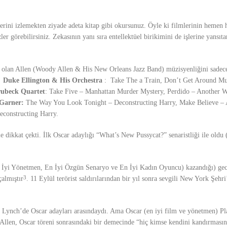
mlerini izlemekten ziyade adeta kitap gibi okursunuz. Öyle ki filmlerinin hemen 
er görebilirsiniz. Zekasının yanı sıra entellektüel birikimini de işlerine yansı
bu olan Allen (Woody Allen & His New Orleans Jazz Band) müzisyenliğini sadece
ı:
Duke Ellington & His Orchestra
: Take The a Train, Don’t Get Around Mu
ubeck Quartet
: Take Five – Manhattan Murder Mystery, Perdido – Another 
 Garner:
The Way You Look Tonight – Deconstructing Harry, Make Believe –
constructing Harry.
dikkat çekti. İlk Oscar adaylığı “What’s New Pussycat?” senaristliği ile oldu
En İyi Yönetmen, En İyi Özgün Senaryo ve En İyi Kadın Oyuncu) kazandığı) ge
almıştır
. 11 Eylül terörist saldırılarından bir yıl sonra sevgili New York Şehr
3
Lynch’de Oscar adayları arasındaydı. Ama Oscar (en iyi film ve yönetmen) Pl
Allen, Oscar töreni sonrasındaki bir demecinde “hiç kimse kendini kandırmasın.