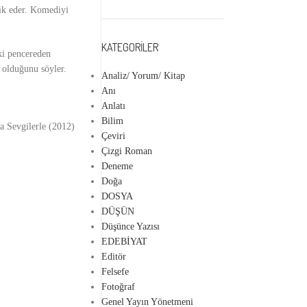
vik eder. Komediyi
KATEGORILER
ki pencereden
 olduğunu söyler.
Analiz/ Yorum/ Kitap
Anı
Anlatı
Bilim
a Sevgilerle (2012)
Çeviri
Çizgi Roman
Deneme
Doğa
DOSYA
DÜŞÜN
Düşünce Yazısı
EDEBİYAT
Editör
Felsefe
Fotoğraf
Genel Yayın Yönetmeni