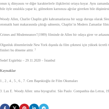
onun iç dünyasını ve diğer karakterlerle ilişkilerini ortaya koyar. Aynı zamand
bile öyle ustalıkla yapar ki, gülmekten karnınıza ağrılar girerken bile düşünürs
Woody Allen, Charlie Chaplin gibi kahramanlarına bir saygı duruşu olarak
Sle
otomatik bant makarasında çıktığı sahnenin, Chaplin’in Modern Zamanlar filmi
Crimes and Misdemeanors”(1989) filminde de Allen bir odaya girer ve arkasınd
Olgunluk dönemlerinde New York dışında da film çekmesi için yüksek ücretli te
fimleri bu döneme aittir.
7
Sedef Ergürbüz – 29.11.2020 – İstanbul
Kaynaklar
1., 2., 4., 5., 6., 7. Cem Başeskioğlu ile Film Okumaları
3. Lax E. Woody Allen: uma biyografisi. São Paulo: Companhia das Letras, 1