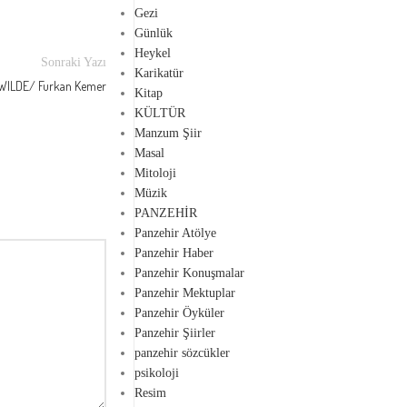
Gezi
Günlük
Heykel
Sonraki Yazı
Karikatür
WILDE/ Furkan Kemer
Kitap
KÜLTÜR
Manzum Şiir
Masal
Mitoloji
Müzik
PANZEHİR
Panzehir Atölye
Panzehir Haber
Panzehir Konuşmalar
Panzehir Mektuplar
Panzehir Öyküler
Panzehir Şiirler
panzehir sözcükler
psikoloji
Resim