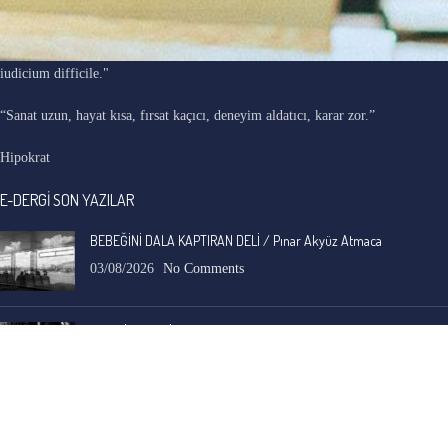
"Ars longa, vita brevis, occasio praeceps, experimentum periculosum,
iudicium difficile."
“Sanat uzun, hayat kısa, fırsat kaçıcı, deneyim aldatıcı, karar zor.”
Hipokrat
E-DERGİ SON YAZILAR
BEBEĞİNİ DALA KAPTIRAN DELİ / Pınar Akyüz Atmaca
03/08/2026
No Comments
BUZ ÇİÇEKLERİ / Seda Sakacı
03/08/2026
No Comments