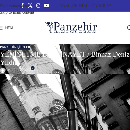
YAZILARINIZI GÖNDERİN!
Skip to navigation
Skip to main content
MENU
PANZEHIR ŞIIRLER
YENİYETME BİR CİNAYET / Binnaz Deniz
Yıldız
0
On 22/06/2026