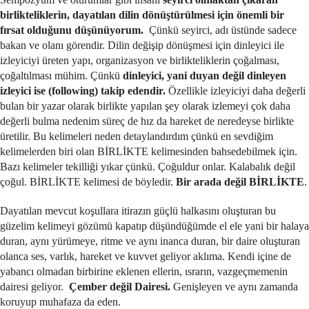
birlikteliklerin, dayatılan dilin dönüştürülmesi için önemli bir
fırsat olduğunu düşünüyorum.
Çünkü seyirci, adı üstünde sadece
bakan ve olanı görendir. Dilin değişip dönüşmesi için dinleyici ile
izleyiciyi üreten yapı, organizasyon ve birlikteliklerin çoğalması,
çoğaltılması mühim. Çünkü
dinleyici, yani duyan değil dinleyen
izleyici ise (following) takip edendir.
Özellikle izleyiciyi daha değerli
bulan bir yazar olarak birlikte yapılan şey olarak izlemeyi çok daha
değerli bulma nedenim süreç de hız da hareket de neredeyse birlikte
üretilir. Bu kelimeleri neden detaylandırdım çünkü en sevdiğim
kelimelerden biri olan BİRLİKTE kelimesinden bahsedebilmek için.
Bazı kelimeler tekilliği yıkar çünkü. Çoğuldur onlar. Kalabalık değil
çoğul. BİRLİKTE kelimesi de böyledir.
Bir arada değil BİRLİKTE
.
Dayatılan mevcut koşullara itirazın güçlü halkasını oluşturan bu
güzelim kelimeyi gözümü kapatıp düşündüğümde el ele yani bir halaya
duran, aynı yürümeye, ritme ve aynı inanca duran, bir daire oluşturan
olanca ses, varlık, hareket ve kuvvet geliyor aklıma. Kendi içine de
yabancı olmadan birbirine eklenen ellerin, ısrarın, vazgeçmemenin
dairesi geliyor.
Çember değil Dairesi.
Genişleyen ve aynı zamanda
koruyup muhafaza da eden.