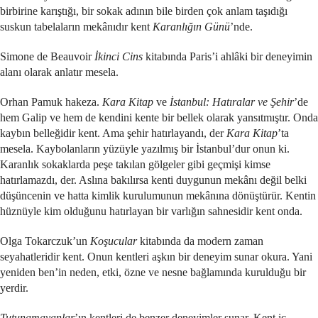
birbirine karıştığı, bir sokak adının bile birden çok anlam taşıdığı
suskun tabelaların mekânıdır kent
Karanlığın Günü
’nde.
Simone de Beauvoir
İkinci Cins
kitabında Paris’i ahlâki bir deneyimin
alanı olarak anlatır mesela.
Orhan Pamuk hakeza.
Kara Kitap
ve
İstanbul: Hatıralar ve Şehir
’de
hem Galip ve hem de kendini kente bir bellek olarak yansıtmıştır. Onda
kaybın belleğidir kent. Ama şehir hatırlayandı, der
Kara Kitap
’ta
mesela. Kaybolanların yüzüyle yazılmış bir İstanbul’dur onun ki.
Karanlık sokaklarda peşe takılan gölgeler gibi geçmişi kimse
hatırlamazdı, der. Aslına bakılırsa kenti duygunun mekânı değil belki
düşüncenin ve hatta kimlik kurulumunun mekânına dönüştürür. Kentin
hüznüyle kim olduğunu hatırlayan bir varlığın sahnesidir kent onda.
Olga Tokarczuk’un
Koşucular
kitabında da modern zaman
seyahatleridir kent. Onun kentleri aşkın bir deneyim sunar okura. Yani
yeniden ben’in neden, etki, özne ve nesne bağlamında kurulduğu bir
yerdir.
Tutunamayanlar
’ın kentleri de benzer deneyimler sunar. Kent iç