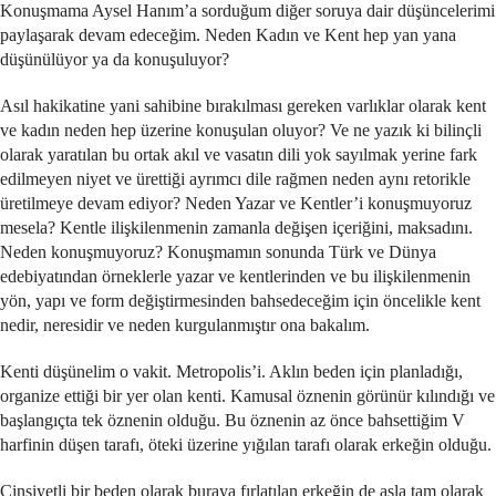
Konuşmama Aysel Hanım’a sorduğum diğer soruya dair düşüncelerimi
paylaşarak devam edeceğim. Neden Kadın ve Kent hep yan yana
düşünülüyor ya da konuşuluyor?
Asıl hakikatine yani sahibine bırakılması gereken varlıklar olarak kent
ve kadın neden hep üzerine konuşulan oluyor? Ve ne yazık ki bilinçli
olarak yaratılan bu ortak akıl ve vasatın dili yok sayılmak yerine fark
edilmeyen niyet ve ürettiği ayrımcı dile rağmen neden aynı retorikle
üretilmeye devam ediyor? Neden Yazar ve Kentler’i konuşmuyoruz
mesela? Kentle ilişkilenmenin zamanla değişen içeriğini, maksadını.
Neden konuşmuyoruz? Konuşmamın sonunda Türk ve Dünya
edebiyatından örneklerle yazar ve kentlerinden ve bu ilişkilenmenin
yön, yapı ve form değiştirmesinden bahsedeceğim için öncelikle kent
nedir, neresidir ve neden kurgulanmıştır ona bakalım.
Kenti düşünelim o vakit. Metropolis’i. Aklın beden için planladığı,
organize ettiği bir yer olan kenti. Kamusal öznenin görünür kılındığı ve
başlangıçta tek öznenin olduğu. Bu öznenin az önce bahsettiğim V
harfinin düşen tarafı, öteki üzerine yığılan tarafı olarak erkeğin olduğu.
Cinsiyetli bir beden olarak buraya fırlatılan erkeğin de asla tam olarak