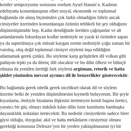
kentler sempozyumu sorusunu sordum Aysel Hanım’a. Kadının
edebiyatta konumlanışının elbet sosyal, ekonomik ve toplumsal
bağlamda ele alınış biçiminden çok farklı olmadığını biliriz ancak
cinsiyetler üzerinden konumlanışın özünün tehlikeli bir şey olduğunu
düşünmüşümdür hep. Kadın dendiğinde üretilen çağrışanlar ve alt
anlamlarında fokurdayan kodlar nedeniyle ne yazık ki özünden sapan
ya da saptırılmaya çok müsait kaygan zemin nedeniyle çoğu zaman bir
varoluş, oluş değil toplumsal cinsiyet söylemi inşa edildiğini
atlamamak gerek çünkü. Bu söyleme karşı geliştirilen dil volkan gibi
patlayan tepki ya da direnç dili olacaktır ve bu dilin öfkesi ve bilinçli
olmasa da yeniden ürettiği fark söylemi
argüman, retorik ve hatta
şiddet yönünden mevcut ayrımcı dil ile benzerlikler gösterecektir
.
Bu bağlamda gerek nitelik gerek niceliksel olarak dil ve söylem
üzerine belki de yeniden düşünülmesini kıymetli buluyorum. Bir şeyle
kıyaslama, ötekiyle hizalama ilişkisini üretmeyen kendi başına üretici,
yaratıcı bir güç olmayı imkânlı kılan dilin özne kurulumu bambaşka
dayanıklılık noktaları üretecektir. Bu nedenle cinsiyetlerin sadece birer
giysi olduğu, duygular, akıl ve hatta mekânların cinsiyetsiz olması
gerektiği konusuna Deleuze’yen bir yerden yaklaşılmasının iyi bir