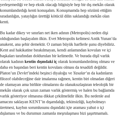
yerleşemediği ve hep eksik olacağı bilgisiyle hep bir dış mekân olarak
konumlandırdığı kenti konuşalım. Konuşmamda hep sözünü ettiğim
sıradanlığın, yataylığın ürettiği kötücül dilin saklandığı mekân olan
kenti.
Bu kadar dikey ve sınırları net iken adının (Metropolis) neden dişi
olduğundan başlayalım ilkin. Evet Metropolis kelimesi Antik Yunan’da
anakent, ana şehir demektir. O zaman büyük harflerle şunu diyebiliriz.
Kent asıl hakikatine bırakılmayan, kendi anlamından kovulan ve içi
başkaları tarafından doldurulan bir kelimedir. Ve burada dişil varlık
olarak kadının
kentin dışındaki iç
olarak konumlandırılmış olması ve
daha en başından beri kentin kovulanı olması da tesadüfi değildir.
Platon’un
Devlet
’indeki beşinci diyaloğu ve
Yasalar
’ın da kadınların
filozof olabileceğine dair imalarına rağmen, kentin biri olmadan diğeri
de olamayan ama birlikte olmalarını da olanaksızlaştıran teleolojik bir
mekân olarak çok uzun zaman varlık göstermiş ve halen bu bağlamda
varlık gösteriyor olmasına dikkat çekilmelidir ilkin. Bu nedenle asıl
amacını saklayan KENT’in dışarıdalığı, tekinsizliği, kaybolmayı
üretmesi, kaybın sorumlusunu dışındaki içte araması yahut o içi
dışlaması ve bu durumun zamanla meşrulaşması bizi şaşırtmamalı.