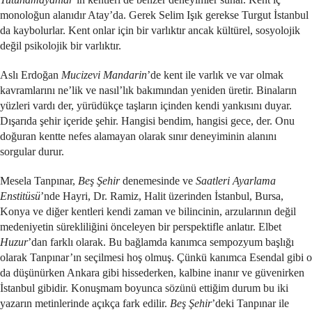
monoloğun alanıdır Atay’da. Gerek Selim Işık gerekse Turgut İstanbul
da kaybolurlar. Kent onlar için bir varlıktır ancak kültürel, sosyolojik
değil psikolojik bir varlıktır.
Aslı Erdoğan
Mucizevi Mandarin
’de kent ile varlık ve var olmak
kavramlarını ne’lik ve nasıl’lık bakımından yeniden üretir. Binaların
yüzleri vardı der, yürüdükçe taşların içinden kendi yankısını duyar.
Dışarıda şehir içeride şehir. Hangisi bendim, hangisi gece, der. Onu
doğuran kentte nefes alamayan olarak sınır deneyiminin alanını
sorgular durur.
Mesela Tanpınar,
Beş Şehir
denemesinde ve
Saatleri Ayarlama
Enstitüsü
’nde Hayri, Dr. Ramiz, Halit üzerinden İstanbul, Bursa,
Konya ve diğer kentleri kendi zaman ve bilincinin, arzularının değil
medeniyetin sürekliliğini önceleyen bir perspektifle anlatır. Elbet
Huzur
’dan farklı olarak. Bu bağlamda kanımca sempozyum başlığı
olarak Tanpınar’ın seçilmesi hoş olmuş. Çünkü kanımca Esendal gibi o
da düşünürken Ankara gibi hissederken, kalbine inanır ve güvenirken
İstanbul gibidir. Konuşmam boyunca sözünü ettiğim durum bu iki
yazarın metinlerinde açıkça fark edilir.
Beş Şehir
’deki Tanpınar ile