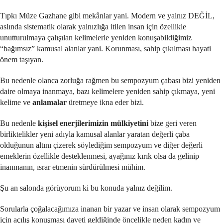
Tıpkı Müze Gazhane gibi mekânlar yani. Modern ve yalnız DEĞİL,
aslında sistematik olarak yalnızlığa itilen insan için özellikle
unutturulmaya çalışılan kelimelerle yeniden konuşabildiğimiz
“bağımsız” kamusal alanlar yani. Korunması, sahip çıkılması hayati
önem taşıyan.
Bu nedenle olanca zorluğa rağmen bu sempozyum çabası bizi yeniden
daire olmaya inanmaya, bazı kelimelere yeniden sahip çıkmaya, yeni
kelime ve
anlamalar
üretmeye ikna eder bizi.
Bu nedenle
kişisel enerjilerimizin mülkiyetini
bize geri veren
birliktelikler yeni adıyla kamusal alanlar yaratan değerli çaba
olduğunun altını çizerek söylediğim sempozyum ve diğer değerli
emeklerin özellikle desteklenmesi, ayağınız kırık olsa da gelinip
inanmanın, ısrar etmenin sürdürülmesi mühim.
Şu an salonda görüyorum ki bu konuda yalnız değilim.
Sorularla çoğalacağımıza inanan bir yazar ve insan olarak sempozyum
için açılış konuşması daveti geldiğinde öncelikle neden kadın ve