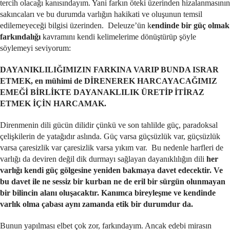
tercih olacağı kanısındayım. Yani farkın öteki üzerinden hizalanmasının
sakıncaları ve bu durumda varlığın hakikati ve oluşunun temsil
edilemeyeceği bilgisi üzerinden. Deleuze’ün k
endinde bir güç olmak
farkındalığı
kavramını kendi kelimelerime dönüştürüp şöyle
söylemeyi seviyorum:
DAYANIKLILIĞIMIZIN FARKINA VARIP BUNDA ISRAR
ETMEK, en mühimi de DİRENEREK HARCAYACAĞIMIZ
EMEĞİ BİRLİKTE DAYANAKLILIK ÜRETİP İTİRAZ
ETMEK İÇİN HARCAMAK.
Direnmenin dili gücün dilidir çünkü ve son tahlilde güç, paradoksal
çelişkilerin de yatağıdır aslında. Güç varsa güçsüzlük var, güçsüzlük
varsa çaresizlik var çaresizlik varsa yıkım var. Bu nedenle harfleri de
varlığı da deviren değil dik durmayı sağlayan dayanıklılığın dili
her
varlığı kendi güç gölgesine yeniden bakmaya davet edecektir. Ve
bu davet ile ne sessiz bir kurban ne de eril bir sürgün olunmayan
bir bilincin alanı oluşacaktır. Kanımca bireyleşme ve kendinde
varlık olma çabası aynı zamanda etik bir durumdur da.
Bunun yapılması elbet çok zor, farkındayım. Ancak edebi mirasın