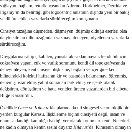
sağlayan, bağlam, retorik açısından Adorno, Horkheimer, Derrida ve
İrigaray’ın da belirttiği gibi logocentric anlatının dışında yeni bir bakış
ve dil üretebilen yazarlarla sürdüreceğim konuşmamı.
Cinsiyet tuzağına düşmeden, düşmeyen, düşmüş olduğu eserleri olsa
da yine de bu dilin uzağından yazmayı deneyen, niyetlenen yazarlarla
sürdüreceğim.
Duygularına sahip çıkabilen, yansıtarak saklanmayan, kendi bilincini
coğrafyası yapan, etik ve varlık sorununu kendi dil topografyasında
deneyimleyen, kent cinsiyet ilişkisine, bağlam ve içeriğine kent
bilincindeki kolektif hafızanın kir ve pasından bakmamayı öğrenmiş,
denemiş, ısrar etmiş yahut sonradan fark etmiş ve içerik olarak
değiştiren, dönüştüren ve hatta yeniden üreten yazarlardan biri elbette
Bilge Karasu’dur.
Özellikle
Gece
ve
Kılavuz
kitaplarında kenti simgesel ve ontolojik bir
yerden kurgular Karasu. İlişkilenme biçimi cinsiyetli değil, insan ve
onun saklandığı karanlığa baktığı yer olarak konumlar kenti. Ne erkek
ne kadın olmayan kentin sesini duyarız
Kılavuz
’da. Kimsenin olmayan