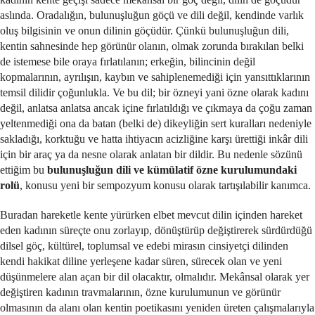
aslında. Oradalığın, bulunuşluğun göçü ve dili değil, kendinde varlık
oluş bilgisinin ve onun dilinin göçüdür. Çünkü bulunuşluğun dili,
kentin sahnesinde hep görünür olanın, olmak zorunda bırakılan belki
de istemese bile oraya fırlatılanın; erkeğin, bilincinin değil
kopmalarının, ayrılışın, kaybın ve sahiplenemediği için yansıttıklarının
temsil dilidir çoğunlukla. Ve bu dil; bir özneyi yani özne olarak kadını
değil, anlatsa anlatsa ancak içine fırlatıldığı ve çıkmaya da çoğu zaman
yeltenmediği ona da batan (belki de) dikeyliğin sert kuralları nedeniyle
sakladığı, korktuğu ve hatta ihtiyacın acizliğine karşı ürettiği inkâr dili
için bir araç ya da nesne olarak anlatan bir dildir. Bu nedenle sözünü
ettiğim bu
bulunuşluğun dili ve kümülatif özne kurulumundaki
rolü
, konusu yeni bir sempozyum konusu olarak tartışılabilir kanımca.
Buradan hareketle kente yürürken elbet mevcut dilin içinden hareket
eden kadının süreçte onu zorlayıp, dönüştürüp değiştirerek sürdürdüğü
dilsel göç, kültürel, toplumsal ve edebi mirasın cinsiyetçi dilinden
kendi hakikat diline yerleşene kadar süren, sürecek olan ve yeni
düşünmelere alan açan bir dil olacaktır, olmalıdır. Mekânsal olarak yer
değiştiren kadının travmalarının, özne kurulumunun ve görünür
olmasının da alanı olan kentin poetikasını yeniden üreten çalışmalarıyla