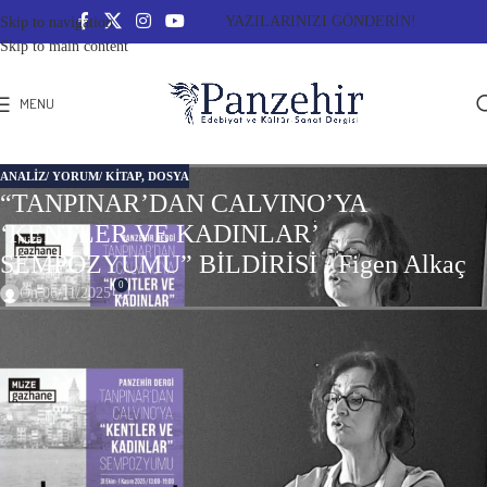
YAZILARINIZI GÖNDERİN!
Skip to navigation
Skip to main content
MENU
ANALIZ/ YORUM/ KITAP
,
DOSYA
“TANPINAR’DAN CALVINO’YA
‘KENTLER VE KADINLAR’
SEMPOZYUMU” BİLDİRİSİ / Figen Alkaç
0
On 06/11/2025