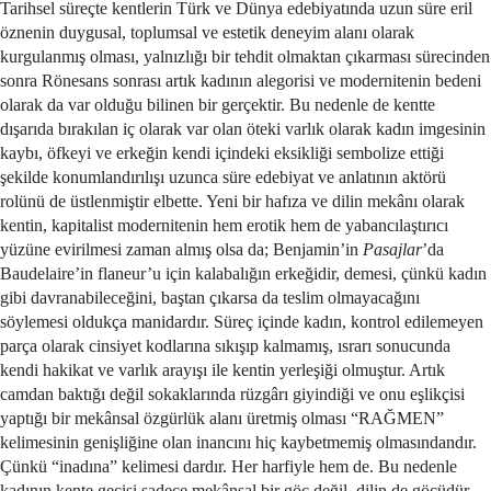
Tarihsel süreçte kentlerin Türk ve Dünya edebiyatında uzun süre eril
öznenin duygusal, toplumsal ve estetik deneyim alanı olarak
kurgulanmış olması, yalnızlığı bir tehdit olmaktan çıkarması sürecinden
sonra Rönesans sonrası artık kadının alegorisi ve modernitenin bedeni
olarak da var olduğu bilinen bir gerçektir. Bu nedenle de kentte
dışarıda bırakılan iç olarak var olan öteki varlık olarak kadın imgesinin
kaybı, öfkeyi ve erkeğin kendi içindeki eksikliği sembolize ettiği
şekilde konumlandırılışı uzunca süre edebiyat ve anlatının aktörü
rolünü de üstlenmiştir elbette. Yeni bir hafıza ve dilin mekânı olarak
kentin, kapitalist modernitenin hem erotik hem de yabancılaştırıcı
yüzüne evirilmesi zaman almış olsa da; Benjamin’in
Pasajlar
’da
Baudelaire’in flaneur’u için kalabalığın erkeğidir, demesi, çünkü kadın
gibi davranabileceğini, baştan çıkarsa da teslim olmayacağını
söylemesi oldukça manidardır. Süreç içinde kadın, kontrol edilemeyen
parça olarak cinsiyet kodlarına sıkışıp kalmamış, ısrarı sonucunda
kendi hakikat ve varlık arayışı ile kentin yerleşiği olmuştur. Artık
camdan baktığı değil sokaklarında rüzgârı giyindiği ve onu eşlikçisi
yaptığı bir mekânsal özgürlük alanı üretmiş olması “RAĞMEN”
kelimesinin genişliğine olan inancını hiç kaybetmemiş olmasındandır.
Çünkü “inadına” kelimesi dardır. Her harfiyle hem de. Bu nedenle
kadının kente geçişi sadece mekânsal bir göç değil, dilin de göçüdür