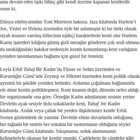
ama devam eden tıpkı bilinç gibi kendi üzerine kapanan kentlerdir
onun ki.
Dünya edebiyatından Toni Morrison hakeza. Jazz kitabında Harlem’i
Joe, Violet ve Helena üzerinden öyle bir anlatmıştır ki bir öteki olarak
siyah insanın varoluş bilincinin eşlikçi karakterlerin kenti olur Harlem.
Kamu işaretleri kılığına girmiş gizli mesajlar gönderen çok sesli olmasa
da tanıklığındaki hakikat nedeniyle kentin konumlanışı kent varlığının
yeniden tanımlanması bağlamı için güzel bir örnektir.
Leyla Erbil
Tuhaf Bir Kadın
’da Füsun ve Selim üzerinden ve
Karanlığın Günü
’nde Zeynep ve Hikmet üzerinden kenti politik olarak
ayrıntılı bir şekilde yeniden betimler. Anlamın çoğalması bağlamında
ele alınır kentin politikleşmesi. Kent insanın değil, düzenin nefes aldığı
bir organizmadır ona göre. Örneğin Kadın adımlarının sesinin yerine
Devletin ayak sesiyle dolu sokaklardır kent,
Tuhaf bir Kadın
kitabında. Aralık veya çatlak bir yerden ilişkilenmez kentle Erbil.
Somut gözlemlerle de yansıtır. Devletin elinin duvarlarda olduğunu,
her tuğlada bir emirin her sokakta bir susturmanın olduğunu söyler
Karanlığın Günü
kitabında. Sıkışmanın, soluk alamamanın
kelimeleriyle okunan bir kenttir onunki. Caddelerin de cümleler gibi