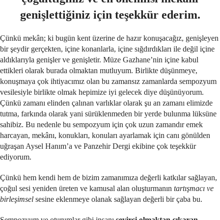
genişlettiğiniz için teşekkür ederim.
Çünkü mekân; ki bugün kent üzerine de hazır konuşacağız, genişleyen
bir şeydir gerçekten, içine konanlarla, içine sığdırdıkları ile değil içine
aldıklarıyla genişler ve genişletir. Müze Gazhane’nin içine kabul
ettikleri olarak burada olmaktan mutluyum. Birlikte düşünmeye,
konuşmaya çok ihtiyacımız olan bu zamansız zamanlarda sempozyum
vesilesiyle birlikte olmak hepimize iyi gelecek diye düşünüyorum.
Çünkü zamanı elinden çalınan varlıklar olarak şu an zamanı elimizde
tutma, farkında olarak yani sürüklenmeden bir yerde bulunma lüksüne
sahibiz. Bu nedenle bu sempozyum için çok uzun zamandır emek
harcayan, mekânı, konukları, konuları ayarlamak için canı gönülden
uğraşan Aysel Hanım’a ve Panzehir Dergi ekibine çok teşekkür
ediyorum.
Çünkü hem kendi hem de bizim zamanımıza değerli katkılar sağlayan,
çoğul sesi yeniden üreten ve kamusal alan oluşturmanın
tartışmacı ve
birleşimsel
sesine eklenmeye olanak sağlayan değerli bir çaba bu.
Sempozyum ve oturumlar gibi insanı
seyirci olmaktan çıkaran