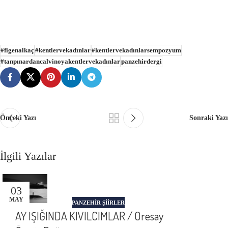
#figenalkaç
#kentlervekadınlar
#kentlervekadınlarsempozyum
#tanpınardancalvinoyakentlervekadınlar
panzehirdergi
Önceki Yazı
Sonraki Yazı
İlgili Yazılar
03
MAY
PANZEHIR ŞIIRLER
AY IŞIĞINDA KIVILCIMLAR / Oresay