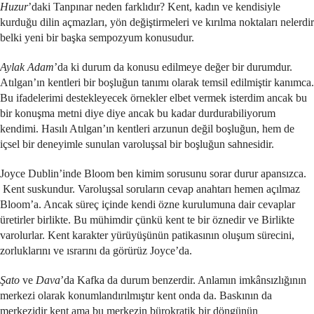
Huzur
’daki Tanpınar neden farklıdır? Kent, kadın ve kendisiyle
kurduğu dilin açmazları, yön değiştirmeleri ve kırılma noktaları nelerdir
belki yeni bir başka sempozyum konusudur.
Aylak Adam
’da ki durum da konusu edilmeye değer bir durumdur.
Atılgan’ın kentleri bir boşluğun tanımı olarak temsil edilmiştir kanımca.
Bu ifadelerimi destekleyecek örnekler elbet vermek isterdim ancak bu
bir konuşma metni diye diye ancak bu kadar durdurabiliyorum
kendimi. Hasılı Atılgan’ın kentleri arzunun değil boşluğun, hem de
içsel bir deneyimle sunulan varoluşsal bir boşluğun sahnesidir.
Joyce Dublin’inde Bloom ben kimim sorusunu sorar durur apansızca.
Kent suskundur. Varoluşsal soruların cevap anahtarı hemen açılmaz
Bloom’a. Ancak süreç içinde kendi özne kurulumuna dair cevaplar
üretirler birlikte. Bu mühimdir çünkü kent te bir öznedir ve Birlikte
varolurlar. Kent karakter yürüyüşünün patikasının oluşum sürecini,
zorluklarını ve ısrarını da görürüz Joyce’da.
Şato
ve
Dava
’da Kafka da durum benzerdir. Anlamın imkânsızlığının
merkezi olarak konumlandırılmıştır kent onda da. Baskının da
merkezidir kent ama bu merkezin bürokratik bir döngünün