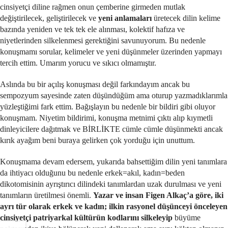
cinsiyetçi diline rağmen onun çemberine girmeden mutlak
değiştirilecek, geliştirilecek ve
yeni anlamaları
üretecek dilin kelime
bazında yeniden ve tek tek ele alınması, kolektif hafıza ve
niyetlerinden silkelenmesi gerektiğini savunuyorum. Bu nedenle
konuşmamı sorular, kelimeler ve yeni düşünmeler üzerinden yapmayı
tercih ettim. Umarım yorucu ve sıkıcı olmamıştır.
Aslında bu bir açılış konuşması değil farkındayım ancak bu
sempozyum sayesinde zaten düşündüğüm ama oturup yazmadıklarımla
yüzleştiğimi fark ettim. Bağışlayın bu nedenle bir bildiri gibi oluyor
konuşmam. Niyetim bildirimi, konuşma metnimi çıktı alıp kıymetli
dinleyicilere dağıtmak ve BİRLİKTE cümle cümle düşünmekti ancak
kırık ayağım beni buraya gelirken çok yorduğu için unuttum.
Konuşmama devam edersem, yukarıda bahsettiğim dilin yeni tanımlara
da ihtiyacı olduğunu bu nedenle erkek=akıl, kadın=beden
dikotomisinin ayrıştırıcı dilindeki tanımlardan uzak durulması ve yeni
tanımların üretilmesi önemli.
Yazar ve insan Figen Alkaç’a göre, iki
ayrı tür olarak erkek ve kadın; ilkin rasyonel düşünceyi önceleyen
cinsiyetçi patriyarkal kültürün kodlarını silkeleyip
büyüme