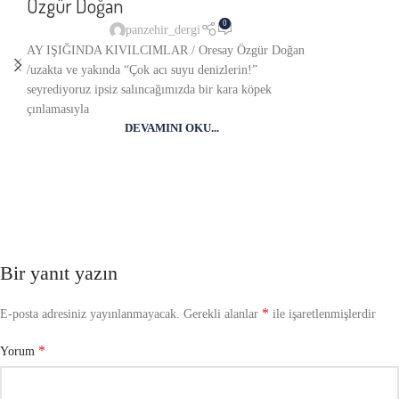
Özgür Doğan
0
panzehir_dergi
AY IŞIĞINDA KIVILCIMLAR / Oresay Özgür Doğan
/uzakta ve yakında “Çok acı suyu denizlerin!”
seyrediyoruz ipsiz salıncağımızda bir kara köpek
çınlamasıyla
DEVAMINI OKU...
Bir yanıt yazın
*
E-posta adresiniz yayınlanmayacak.
Gerekli alanlar
ile işaretlenmişlerdir
*
Yorum