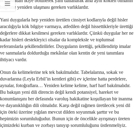
noktasından ikiye bölünerek yani dallanarak ama aynı kökten olmanın
bilgisine yeniden ulaşması gereken varlıklardır.
Yani duygularla hep yeniden üretilen cinsiyet kodlarıyla değil hisler
aracılığıyla kök bilgiye varmaya, atfedilen değil hissettikleriyle ürettiği
değerlere dikkat kesilmesi gereken varlıklardır. Çünkü duygular her ne
kadar hisleri destekleyici olsalar da kompleksle ve toplumsal
referanslarla şekillendirilirler. Duyguların ürettiği, şekillendirip imalar
ve sanmalarla doldurduğu mekânlar olan kentin de yeni tanımlara
ihtiyacı vardır.
Onun da kelimelerine tek tek bakılmalıdır. Tabelalarına, sokak ve
duvarlarına (Leyla Erbil’in kentleri gibi) ev içlerine hatta perdelere,
aynalar, fotoğraflara… Yeniden kelime kelime, harf harf bakılmalıdır.
Bu bakışın yeni dili direncin değil kendi potansiyel, hareket ve
konumlanışını her defasında varoluş hakikatine koşullayan bir inanma
ve dayanıklılığın dili olmalıdır. Karşı değil rağmen üretilecek yeni dil
için öteki üzerine yığılan mevcut dilden soyunmak şarttır ve bu
hepimizin sorumluluğudur. Bunun için de öncelikle ayrışmayı üreten
içimizdeki kurban ve zorbayı tanıyıp sorumluluğunu üstlenmeliyiz.