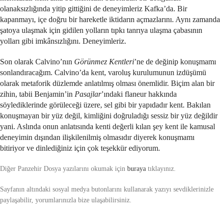
olanaksızlığında yitip gittiğini de deneyimleriz Kafka’da. Bir
kapanmayı, içe doğru bir hareketle iktidarın açmazlarını. Aynı zamanda
şatoya ulaşmak için gidilen yolların tıpkı tanrıya ulaşma çabasının
yolları gibi imkânsızlığını. Deneyimleriz.
Son olarak Calvino’nın
Görünmez Kentleri
’ne de değinip konuşmamı
sonlandıracağım. Calvino’da kent, varoluş kurulumunun izdüşümü
olarak metaforik düzlemde anlatılmış olması önemlidir. Biçim alan bir
zihin, tabii Benjamin’in
Pasajlar
’ındaki flaneur hakkında
söylediklerinde görüleceği üzere, sel gibi bir yapıdadır kent. Bakılan
konuşmayan bir yüz değil, kimliğini doğruladığı sessiz bir yüz değildir
yani. Aslında onun anlatısında kenti değerli kılan şey kent ile kamusal
deneyimin dışından ilişkilenilmiş olmasıdır diyerek konuşmamı
bitiriyor ve dinlediğiniz için çok teşekkür ediyorum.
Diğer Panzehir Dosya yazılarını okumak için
buraya
tıklayınız.
Sayfanın altındaki sosyal medya butonlarını kullanarak yazıyı sevdiklerinizle
paylaşabilir, yorumlarınızla bize ulaşabilirsiniz.