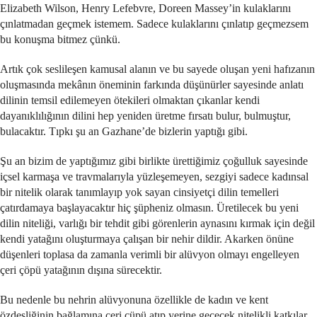
Elizabeth Wilson, Henry Lefebvre, Doreen Massey’in kulaklarını
çınlatmadan geçmek istemem. Sadece kulaklarını çınlatıp geçmezsem
bu konuşma bitmez çünkü.
Artık çok seslileşen kamusal alanın ve bu sayede oluşan yeni hafızanın
oluşmasında mekânın öneminin farkında düşünürler sayesinde anlatı
dilinin temsil edilemeyen ötekileri olmaktan çıkanlar kendi
dayanıklılığının dilini hep yeniden üretme fırsatı bulur, bulmuştur,
bulacaktır. Tıpkı şu an Gazhane’de bizlerin yaptığı gibi.
Şu an bizim de yaptığımız gibi birlikte ürettiğimiz çoğulluk sayesinde
içsel karmaşa ve travmalarıyla yüzleşemeyen, sezgiyi sadece kadınsal
bir nitelik olarak tanımlayıp yok sayan cinsiyetçi dilin temelleri
çatırdamaya başlayacaktır hiç şüpheniz olmasın. Üretilecek bu yeni
dilin niteliği, varlığı bir tehdit gibi görenlerin aynasını kırmak için değil
kendi yatağını oluşturmaya çalışan bir nehir dildir. Akarken önüne
düşenleri toplasa da zamanla verimli bir alüvyon olmayı engelleyen
çeri çöpü yatağının dışına sürecektir.
Bu nedenle bu nehrin alüvyonuna özellikle de kadın ve kent
özdeşliğinin bağlamına çeri çüpü atıp yerine geçecek nitelikli katkılar