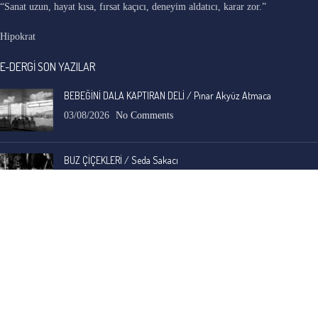
“Sanat uzun, hayat kısa, fırsat kaçıcı, deneyim aldatıcı, karar zor.”
Hipokrat
E-DERGİ SON YAZILAR
BEBEĞİNİ DALA KAPTIRAN DELİ / Pınar Akyüz Atmaca
03/08/2026
No Comments
BUZ ÇİÇEKLERİ / Seda Sakacı
03/08/2026
No Comments
İ. Cemal Durgun
-
BAVUL / A.C. Özyer
30/07/2026
Anadolu'nun, adına ve yerleşik duruluk, saflık algısına hiç yakışmayan ama en eski
ve en yaygın, gizli sosyal yarası ele alınmış.…
Bengi Birgi
-
AYIN KARANLIK YÜZÜ / Nimet Şengül