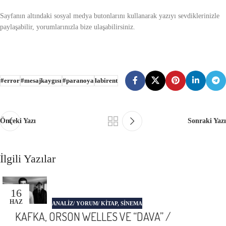
Sayfanın altındaki sosyal medya butonlarını kullanarak yazıyı sevdiklerinizle
paylaşabilir, yorumlarınızla bize ulaşabilirsiniz.
#error
#mesajkaygısı
#paranoya
labirent
Önceki Yazı
Sonraki Yazı
İlgili Yazılar
16
HAZ
ANALIZ/ YORUM/ KITAP
,
SINEMA
KAFKA, ORSON WELLES VE “DAVA” /