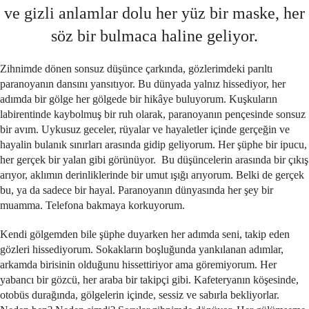
ve gizli anlamlar dolu her yüz bir maske, her
söz bir bulmaca haline geliyor.
Zihnimde dönen sonsuz düşünce çarkında, gözlerimdeki parıltı
paranoyanın dansını yansıtıyor. Bu dünyada yalnız hissediyor, her
adımda bir gölge her gölgede bir hikâye buluyorum. Kuşkuların
labirentinde kaybolmuş bir ruh olarak, paranoyanın pençesinde sonsuz
bir avım. Uykusuz geceler, rüyalar ve hayaletler içinde gerçeğin ve
hayalin bulanık sınırları arasında gidip geliyorum. Her şüphe bir ipucu,
her gerçek bir yalan gibi görünüyor. Bu düşüncelerin arasında bir çıkış
arıyor, aklımın derinliklerinde bir umut ışığı arıyorum. Belki de gerçek
bu, ya da sadece bir hayal. Paranoyanın dünyasında her şey bir
muamma. Telefona bakmaya korkuyorum.
Kendi gölgemden bile şüphe duyarken her adımda seni, takip eden
gözleri hissediyorum. Sokakların boşluğunda yankılanan adımlar,
arkamda birisinin olduğunu hissettiriyor ama göremiyorum. Her
yabancı bir gözcü, her araba bir takipçi gibi. Kafeteryanın köşesinde,
otobüs durağında, gölgelerin içinde, sessiz ve sabırla bekliyorlar.