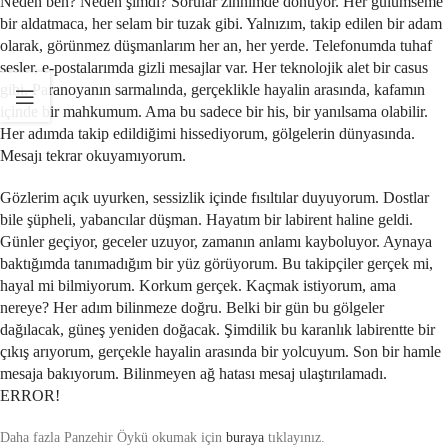
Neden ben? Neden şimdi? Sorular zihnimde dönüyor. Her gülümseme
bir aldatmaca, her selam bir tuzak gibi. Yalnızım, takip edilen bir adam
olarak, görünmez düşmanlarım her an, her yerde. Telefonumda tuhaf
sesler, e-postalarımda gizli mesajlar var. Her teknolojik alet bir casus
gibi. Paranoyanın sarmalında, gerçeklikle hayalin arasında, kafamın
içinde bir mahkumum. Ama bu sadece bir his, bir yanılsama olabilir.
Her adımda takip edildiğimi hissediyorum, gölgelerin dünyasında.
Mesajı tekrar okuyamıyorum.
Gözlerim açık uyurken, sessizlik içinde fısıltılar duyuyorum. Dostlar
bile şüpheli, yabancılar düşman. Hayatım bir labirent haline geldi.
Günler geçiyor, geceler uzuyor, zamanın anlamı kayboluyor. Aynaya
baktığımda tanımadığım bir yüz görüyorum. Bu takipçiler gerçek mi,
hayal mi bilmiyorum. Korkum gerçek. Kaçmak istiyorum, ama
nereye? Her adım bilinmeze doğru. Belki bir gün bu gölgeler
dağılacak, güneş yeniden doğacak. Şimdilik bu karanlık labirentte bir
çıkış arıyorum, gerçekle hayalin arasında bir yolcuyum. Son bir hamle
mesaja bakıyorum. Bilinmeyen ağ hatası mesaj ulaştırılamadı.
ERROR!
Daha fazla Panzehir Öykü okumak için
buraya
tıklayınız.