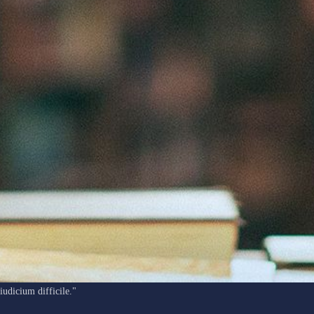
"Ars longa, vita brevis, occasio praeceps, experimentum periculosum,
iudicium difficile."