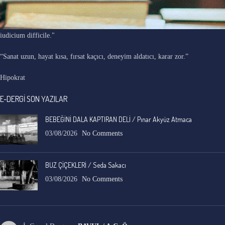
"Ars longa, vita brevis, occasio praeceps, experimentum periculosum,
iudicium difficile."
“Sanat uzun, hayat kısa, fırsat kaçıcı, deneyim aldatıcı, karar zor.”
Hipokrat
E-DERGİ SON YAZILAR
BEBEĞİNİ DALA KAPTIRAN DELİ / Pınar Akyüz Atmaca
03/08/2026
No Comments
BUZ ÇİÇEKLERİ / Seda Sakacı
03/08/2026
No Comments