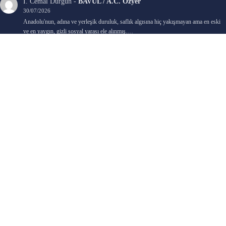
İ. Cemal Durgun
-
BAVUL / A.C. Özyer
30/07/2026
Anadolu'nun, adına ve yerleşik duruluk, saflık algısına hiç yakışmayan ama en eski
ve en yaygın, gizli sosyal yarası ele alınmış.…
Bengi Birgi
-
AYIN KARANLIK YÜZÜ / Nimet Şengül
22/07/2026
Kaleminize sağlık
Ali Emir Gürbüz
-
KADER EŞİTLİĞİ / Selçuk Karadağ
18/07/2026
Çok güzel. Elinize sağlık. İyi halim halsiz.
Emine HACI
-
ŞAHISSIZ EVCİLİK OYUNLARI / Sevim Alkan
05/07/2026
Kaleminize ve emeklerinize sağlık, keyifle okudum. Elimizi tutacak sevdiklerimizin
olması temennisiyle, yazıların devamını bekliyoruz heyecanla...
Ali E. Gürbüz
-
BELKİ BİR GÜN / Şebnem Gürler Oakman
23/06/2026
Tek kelime ile harika. 2 defa okudum yine :)