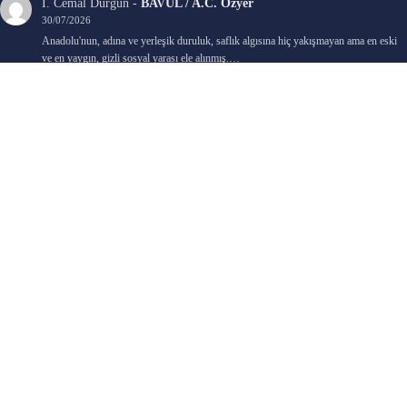
İ. Cemal Durgun
-
BAVUL / A.C. Özyer
30/07/2026
Anadolu'nun, adına ve yerleşik duruluk, saflık algısına hiç yakışmayan ama en eski
ve en yaygın, gizli sosyal yarası ele alınmış.…
Bengi Birgi
-
AYIN KARANLIK YÜZÜ / Nimet Şengül
22/07/2026
Kaleminize sağlık
Ali Emir Gürbüz
-
KADER EŞİTLİĞİ / Selçuk Karadağ
18/07/2026
Çok güzel. Elinize sağlık. İyi halim halsiz.
Emine HACI
-
ŞAHISSIZ EVCİLİK OYUNLARI / Sevim Alkan
05/07/2026
Kaleminize ve emeklerinize sağlık, keyifle okudum. Elimizi tutacak sevdiklerimizin
olması temennisiyle, yazıların devamını bekliyoruz heyecanla...
Ali E. Gürbüz
-
BELKİ BİR GÜN / Şebnem Gürler Oakman
23/06/2026
Tek kelime ile harika. 2 defa okudum yine :)