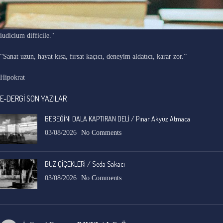
"Ars longa, vita brevis, occasio praeceps, experimentum periculosum,
iudicium difficile."
“Sanat uzun, hayat kısa, fırsat kaçıcı, deneyim aldatıcı, karar zor.”
Hipokrat
E-DERGİ SON YAZILAR
BEBEĞİNİ DALA KAPTIRAN DELİ / Pınar Akyüz Atmaca
03/08/2026
No Comments
BUZ ÇİÇEKLERİ / Seda Sakacı
03/08/2026
No Comments