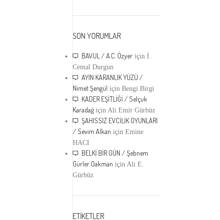
SON YORUMLAR
BAVUL / A.C. Özyer
için
İ.
Cemal Durgun
AYIN KARANLIK YÜZÜ /
Nimet Şengül
için
Bengi Birgi
KADER EŞİTLİĞİ / Selçuk
Karadağ
için
Ali Emir Gürbüz
ŞAHISSIZ EVCİLİK OYUNLARI
/ Sevim Alkan
için
Emine
HACI
BELKİ BİR GÜN / Şebnem
Gürler Oakman
için
Ali E.
Gürbüz
ETİKETLER