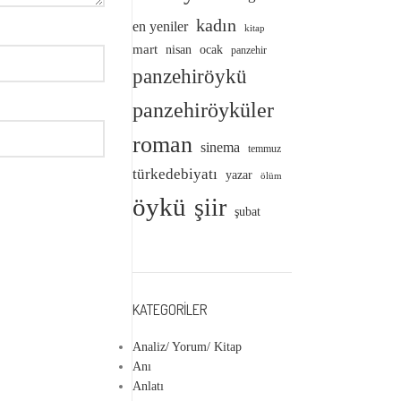
kadın
en yeniler
kitap
mart
nisan
ocak
panzehir
panzehiröykü
panzehiröyküler
roman
sinema
temmuz
türkedebiyatı
yazar
ölüm
öykü
şiir
şubat
KATEGORILER
Analiz/ Yorum/ Kitap
Anı
Anlatı