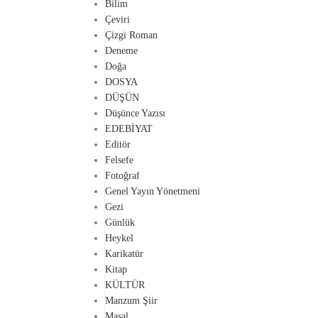
Bilim
Çeviri
Çizgi Roman
Deneme
Doğa
DOSYA
DÜŞÜN
Düşünce Yazısı
EDEBİYAT
Editör
Felsefe
Fotoğraf
Genel Yayın Yönetmeni
Gezi
Günlük
Heykel
Karikatür
Kitap
KÜLTÜR
Manzum Şiir
Masal