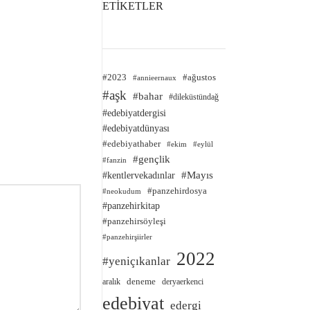
ETİKETLER
#2023
#ağustos
#annieernaux
#aşk
#bahar
#dileküstündağ
#edebiyatdergisi
#edebiyatdünyası
#edebiyathaber
#ekim
#eylül
#gençlik
#fanzin
#kentlervekadınlar
#Mayıs
#panzehirdosya
#neokudum
#panzehirkitap
#panzehirsöyleşi
#panzehirşiirler
2022
#yeniçıkanlar
deneme
aralık
deryaerkenci
edebiyat
edergi