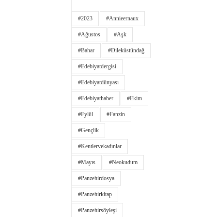
#2023
#annieernaux
#ağustos
#aşk
#bahar
#dileküstündağ
#edebiyatdergisi
#edebiyatdünyası
#edebiyathaber
#ekim
#eylül
#fanzin
#gençlik
#kentlervekadınlar
#Mayıs
#neokudum
#panzehirdosya
#panzehirkitap
#panzehirsöyleşi