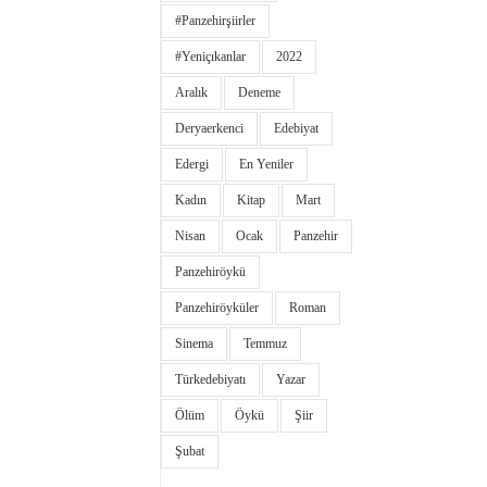
#panzehirşiirler
#yeniçıkanlar
2022
Aralık
Deneme
Deryaerkenci
Edebiyat
Edergi
En Yeniler
Kadın
Kitap
Mart
Nisan
Ocak
Panzehir
Panzehiröykü
Panzehiröyküler
Roman
Sinema
Temmuz
Türkedebiyatı
Yazar
Ölüm
Öykü
Şiir
Şubat