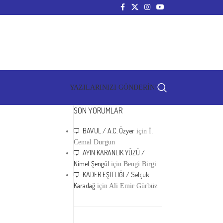
YAZILARINIZI GÖNDERİN!
SON YORUMLAR
BAVUL / A.C. Özyer
için
İ.
Cemal Durgun
AYIN KARANLIK YÜZÜ /
Nimet Şengül
için
Bengi Birgi
KADER EŞİTLİĞİ / Selçuk
Karadağ
için
Ali Emir Gürbüz