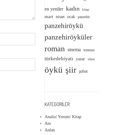
kadın
en yeniler
kitap
mart
nisan
ocak
panzehir
panzehiröykü
panzehiröyküler
roman
sinema
temmuz
türkedebiyatı
yazar
ölüm
öykü
şiir
şubat
KATEGORILER
Analiz/ Yorum/ Kitap
Anı
Anlatı