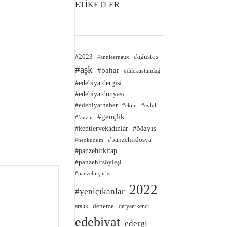
ETİKETLER
#2023
#ağustos
#annieernaux
#aşk
#bahar
#dileküstündağ
#edebiyatdergisi
#edebiyatdünyası
#edebiyathaber
#ekim
#eylül
#gençlik
#fanzin
#kentlervekadınlar
#Mayıs
#panzehirdosya
#neokudum
#panzehirkitap
#panzehirsöyleşi
#panzehirşiirler
2022
#yeniçıkanlar
deneme
aralık
deryaerkenci
edebiyat
edergi