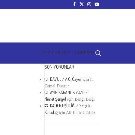
YAZILARINIZI GÖNDERİN!
SON YORUMLAR
BAVUL / A.C. Özyer
için
İ.
Cemal Durgun
AYIN KARANLIK YÜZÜ /
Nimet Şengül
için
Bengi Birgi
KADER EŞİTLİĞİ / Selçuk
Karadağ
için
Ali Emir Gürbüz