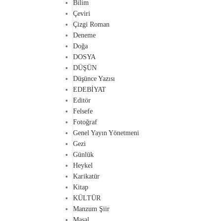
Bilim
Çeviri
Çizgi Roman
Deneme
Doğa
DOSYA
DÜŞÜN
Düşünce Yazısı
EDEBİYAT
Editör
Felsefe
Fotoğraf
Genel Yayın Yönetmeni
Gezi
Günlük
Heykel
Karikatür
Kitap
KÜLTÜR
Manzum Şiir
Masal