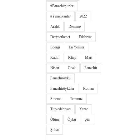
#panzehirşiirler
#yeniçıkanlar
2022
Aralık
Deneme
Deryaerkenci
Edebiyat
Edergi
En Yeniler
Kadın
Kitap
Mart
Nisan
Ocak
Panzehir
Panzehiröykü
Panzehiröyküler
Roman
Sinema
Temmuz
Türkedebiyatı
Yazar
Ölüm
Öykü
Şiir
Şubat