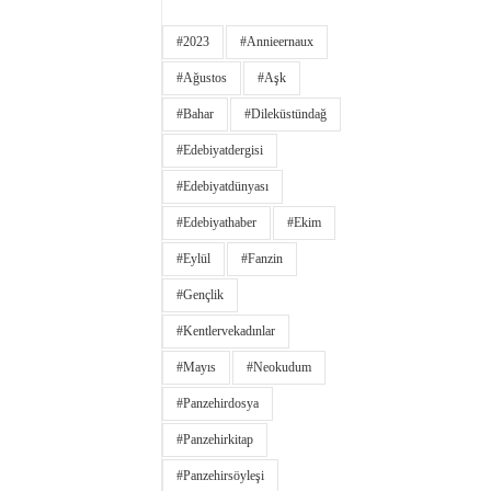
#2023
#annieernaux
#ağustos
#aşk
#bahar
#dileküstündağ
#edebiyatdergisi
#edebiyatdünyası
#edebiyathaber
#ekim
#eylül
#fanzin
#gençlik
#kentlervekadınlar
#Mayıs
#neokudum
#panzehirdosya
#panzehirkitap
#panzehirsöyleşi