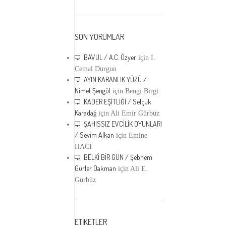
SON YORUMLAR
BAVUL / A.C. Özyer
için
İ.
Cemal Durgun
AYIN KARANLIK YÜZÜ /
Nimet Şengül
için
Bengi Birgi
KADER EŞİTLİĞİ / Selçuk
Karadağ
için
Ali Emir Gürbüz
ŞAHISSIZ EVCİLİK OYUNLARI
/ Sevim Alkan
için
Emine
HACI
BELKİ BİR GÜN / Şebnem
Gürler Oakman
için
Ali E.
Gürbüz
ETİKETLER