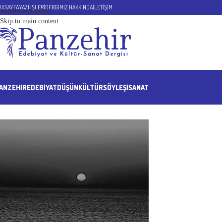
NASAYFA
YAZI İŞLERİ
DERGİMİZ HAKKINDA
İLETİŞİM
Skip to navigation
Skip to main content
ANZEHIR
EDEBİYAT
DÜŞÜN
KÜLTÜR
SÖYLEŞİ
SANAT