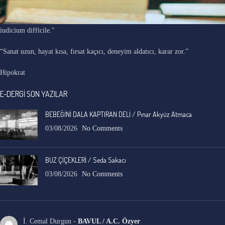
"Ars longa, vita brevis, occasio praeceps, experimentum periculosum,
iudicium difficile."
“Sanat uzun, hayat kısa, fırsat kaçıcı, deneyim aldatıcı, karar zor.”
Hipokrat
E-DERGİ SON YAZILAR
BEBEĞİNİ DALA KAPTIRAN DELİ / Pınar Akyüz Atmaca
03/08/2026
No Comments
BUZ ÇİÇEKLERİ / Seda Sakacı
03/08/2026
No Comments
İ. Cemal Durgun
-
BAVUL / A.C. Özyer