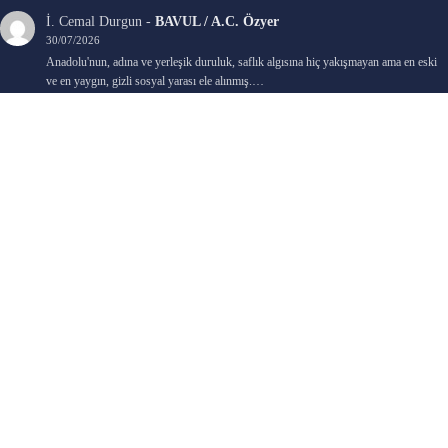
İ. Cemal Durgun
-
BAVUL / A.C. Özyer
30/07/2026
Anadolu'nun, adına ve yerleşik duruluk, saflık algısına hiç yakışmayan ama en eski
ve en yaygın, gizli sosyal yarası ele alınmış.…
Bengi Birgi
-
AYIN KARANLIK YÜZÜ / Nimet Şengül
22/07/2026
Kaleminize sağlık
Ali Emir Gürbüz
-
KADER EŞİTLİĞİ / Selçuk Karadağ
18/07/2026
Çok güzel. Elinize sağlık. İyi halim halsiz.
Emine HACI
-
ŞAHISSIZ EVCİLİK OYUNLARI / Sevim Alkan
05/07/2026
Kaleminize ve emeklerinize sağlık, keyifle okudum. Elimizi tutacak sevdiklerimizin
olması temennisiyle, yazıların devamını bekliyoruz heyecanla...
Ali E. Gürbüz
-
BELKİ BİR GÜN / Şebnem Gürler Oakman
23/06/2026
Tek kelime ile harika. 2 defa okudum yine :)