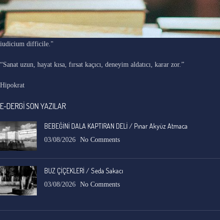
"Ars longa, vita brevis, occasio praeceps, experimentum periculosum,
iudicium difficile."
“Sanat uzun, hayat kısa, fırsat kaçıcı, deneyim aldatıcı, karar zor.”
Hipokrat
E-DERGİ SON YAZILAR
BEBEĞİNİ DALA KAPTIRAN DELİ / Pınar Akyüz Atmaca
03/08/2026
No Comments
BUZ ÇİÇEKLERİ / Seda Sakacı
03/08/2026
No Comments