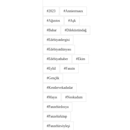
#2023
#annieernaux
#ağustos
#aşk
#bahar
#dileküstündağ
#edebiyatdergisi
#edebiyatdünyası
#edebiyathaber
#ekim
#eylül
#fanzin
#gençlik
#kentlervekadınlar
#Mayıs
#neokudum
#panzehirdosya
#panzehirkitap
#panzehirsöyleşi