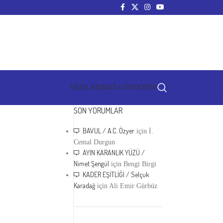
YAZILARINIZI GÖNDERİN!
SON YORUMLAR
BAVUL / A.C. Özyer
için
İ.
Cemal Durgun
AYIN KARANLIK YÜZÜ /
Nimet Şengül
için
Bengi Birgi
KADER EŞİTLİĞİ / Selçuk
Karadağ
için
Ali Emir Gürbüz