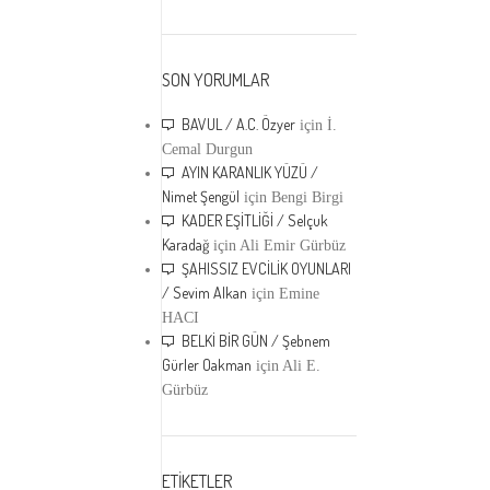
SON YORUMLAR
BAVUL / A.C. Özyer
için
İ.
Cemal Durgun
AYIN KARANLIK YÜZÜ /
Nimet Şengül
için
Bengi Birgi
KADER EŞİTLİĞİ / Selçuk
Karadağ
için
Ali Emir Gürbüz
ŞAHISSIZ EVCİLİK OYUNLARI
/ Sevim Alkan
için
Emine
HACI
BELKİ BİR GÜN / Şebnem
Gürler Oakman
için
Ali E.
Gürbüz
ETİKETLER