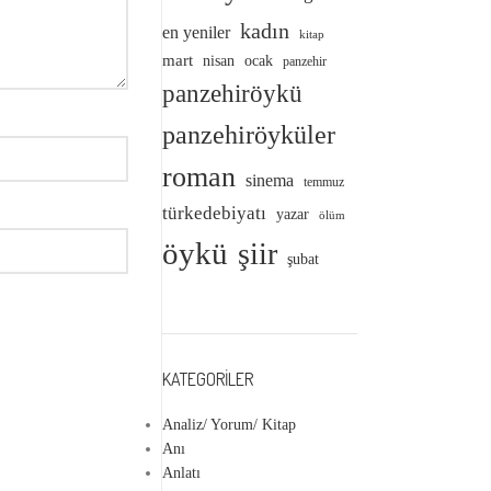
kadın
en yeniler
kitap
mart
nisan
ocak
panzehir
panzehiröykü
panzehiröyküler
roman
sinema
temmuz
türkedebiyatı
yazar
ölüm
öykü
şiir
şubat
KATEGORILER
Analiz/ Yorum/ Kitap
Anı
Anlatı