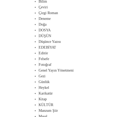
Bilim
Çeviri
Çizgi Roman
Deneme
Doğa
DOSYA
DÜŞÜN
Düşünce Yazısı
EDEBİYAT
Editör
Felsefe
Fotoğraf
Genel Yayın Yönetmeni
Gezi
Günlük
Heykel
Karikatür
Kitap
KÜLTÜR
Manzum Şiir
Masal