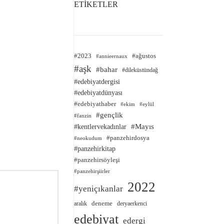
ETİKETLER
#2023
#ağustos
#annieernaux
#aşk
#bahar
#dileküstündağ
#edebiyatdergisi
#edebiyatdünyası
#edebiyathaber
#ekim
#eylül
#gençlik
#fanzin
#kentlervekadınlar
#Mayıs
#panzehirdosya
#neokudum
#panzehirkitap
#panzehirsöyleşi
#panzehirşiirler
2022
#yeniçıkanlar
deneme
aralık
deryaerkenci
edebiyat
edergi