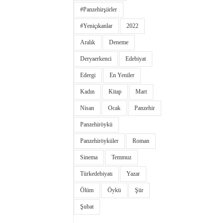
#panzehirşiirler
#yeniçıkanlar
2022
Aralık
Deneme
Deryaerkenci
Edebiyat
Edergi
En Yeniler
Kadın
Kitap
Mart
Nisan
Ocak
Panzehir
Panzehiröykü
Panzehiröyküler
Roman
Sinema
Temmuz
Türkedebiyatı
Yazar
Ölüm
Öykü
Şiir
Şubat