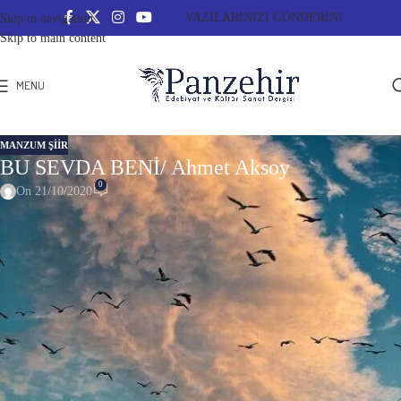
YAZILARINIZI GÖNDERİN!
Skip to navigation
Skip to main content
MENU
MANZUM ŞIIR
BU SEVDA BENİ/ Ahmet Aksoy
0
On 21/10/2020
BU SEVDA BENİ
Ben ki toprağa alışmışım;
duymak- ayaklarımın altında sertliğini…
Suyu içmişsem yudum yudum,
koklamışsam havayı
nefes nefes.
Ellerim dokunmuşsa
taşa,
ağaca,