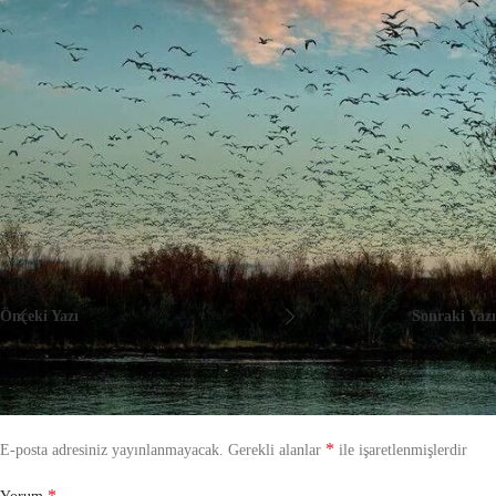
kuşa…
“Aldı kartal misali
savurdu gökyüzüne
bu ala sevda beni.”
Ahmet Aksoy
Önceki Yazı
Sonraki Yazı
Bir yanıt yazın
*
E-posta adresiniz yayınlanmayacak.
Gerekli alanlar
ile işaretlenmişlerdir
*