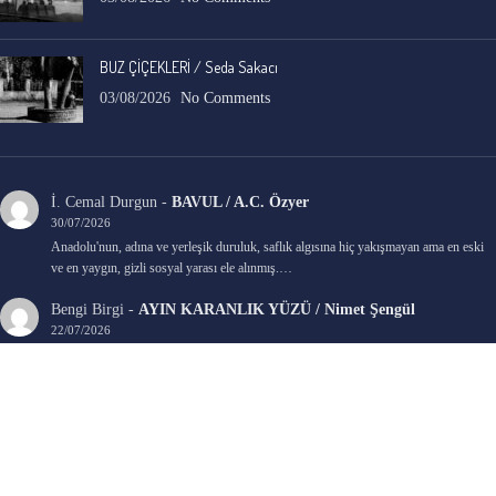
BUZ ÇİÇEKLERİ / Seda Sakacı
03/08/2026
No Comments
İ. Cemal Durgun
-
BAVUL / A.C. Özyer
30/07/2026
Anadolu'nun, adına ve yerleşik duruluk, saflık algısına hiç yakışmayan ama en eski
ve en yaygın, gizli sosyal yarası ele alınmış.…
Bengi Birgi
-
AYIN KARANLIK YÜZÜ / Nimet Şengül
22/07/2026
Kaleminize sağlık
Ali Emir Gürbüz
-
KADER EŞİTLİĞİ / Selçuk Karadağ
18/07/2026
Çok güzel. Elinize sağlık. İyi halim halsiz.
Emine HACI
-
ŞAHISSIZ EVCİLİK OYUNLARI / Sevim Alkan