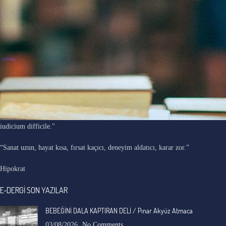
"Ars longa, vita brevis, occasio praeceps, experimentum periculosum,
iudicium difficile."
“Sanat uzun, hayat kısa, fırsat kaçıcı, deneyim aldatıcı, karar zor.”
Hipokrat
E-DERGİ SON YAZILAR
BEBEĞİNİ DALA KAPTIRAN DELİ / Pınar Akyüz Atmaca
03/08/2026
No Comments