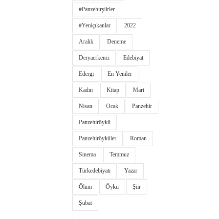
#panzehirşiirler
#yeniçıkanlar
2022
Aralık
Deneme
Deryaerkenci
Edebiyat
Edergi
En Yeniler
Kadın
Kitap
Mart
Nisan
Ocak
Panzehir
Panzehiröykü
Panzehiröyküler
Roman
Sinema
Temmuz
Türkedebiyatı
Yazar
Ölüm
Öykü
Şiir
Şubat