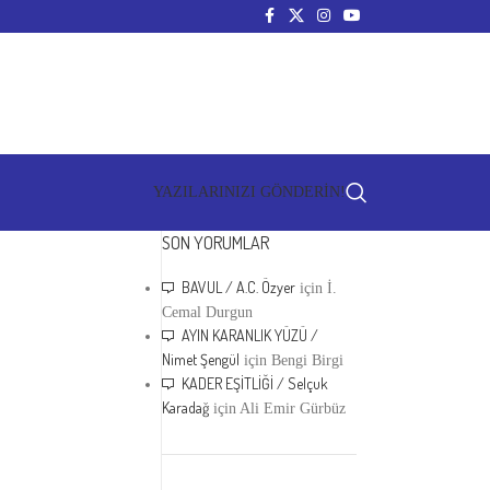
YAZILARINIZI GÖNDERİN!
SON YORUMLAR
BAVUL / A.C. Özyer
için
İ.
Cemal Durgun
AYIN KARANLIK YÜZÜ /
Nimet Şengül
için
Bengi Birgi
KADER EŞİTLİĞİ / Selçuk
Karadağ
için
Ali Emir Gürbüz