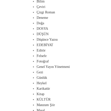
Bilim
Çeviri
Çizgi Roman
Deneme
Doğa
DOSYA
DÜŞÜN
Düşünce Yazısı
EDEBİYAT
Editör
Felsefe
Fotoğraf
Genel Yayın Yönetmeni
Gezi
Günlük
Heykel
Karikatür
Kitap
KÜLTÜR
Manzum Şiir
Masal