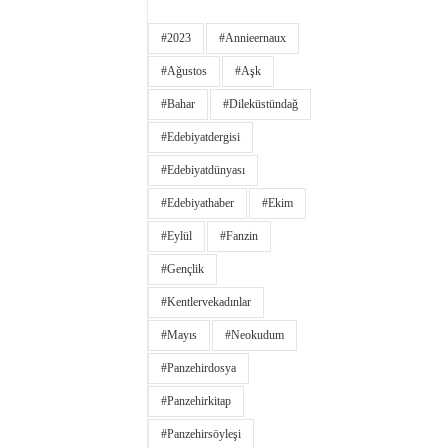
#2023
#annieernaux
#ağustos
#aşk
#bahar
#dileküstündağ
#edebiyatdergisi
#edebiyatdünyası
#edebiyathaber
#ekim
#eylül
#fanzin
#gençlik
#kentlervekadınlar
#Mayıs
#neokudum
#panzehirdosya
#panzehirkitap
#panzehirsöyleşi