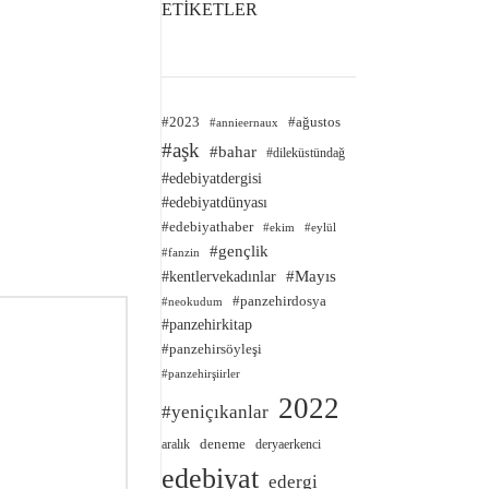
ETİKETLER
#2023
#ağustos
#annieernaux
#aşk
#bahar
#dileküstündağ
#edebiyatdergisi
#edebiyatdünyası
#edebiyathaber
#ekim
#eylül
#gençlik
#fanzin
#kentlervekadınlar
#Mayıs
#panzehirdosya
#neokudum
#panzehirkitap
#panzehirsöyleşi
#panzehirşiirler
2022
#yeniçıkanlar
deneme
aralık
deryaerkenci
edebiyat
edergi