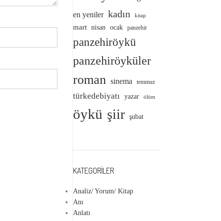
kadın
en yeniler
kitap
mart
nisan
ocak
panzehir
panzehiröykü
panzehiröyküler
roman
sinema
temmuz
türkedebiyatı
yazar
ölüm
öykü
şiir
şubat
KATEGORILER
Analiz/ Yorum/ Kitap
Anı
Anlatı