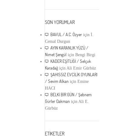
SON YORUMLAR
BAVUL / A.C. Özyer
için
İ.
Cemal Durgun
AYIN KARANLIK YÜZÜ /
Nimet Şengül
için
Bengi Birgi
KADER EŞİTLİĞİ / Selçuk
Karadağ
için
Ali Emir Gürbüz
ŞAHISSIZ EVCİLİK OYUNLARI
/ Sevim Alkan
için
Emine
HACI
BELKİ BİR GÜN / Şebnem
Gürler Oakman
için
Ali E.
Gürbüz
ETİKETLER