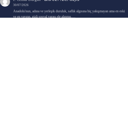
30/07/2026
Anadolu'nun, adına ve yerleşik duruluk, saflık algısına hiç yakışmayan ama en eski
ve en yaygın, gizli sosyal yarası ele alınmış.…
Bengi Birgi
-
AYIN KARANLIK YÜZÜ / Nimet Şengül
22/07/2026
Kaleminize sağlık
Ali Emir Gürbüz
-
KADER EŞİTLİĞİ / Selçuk Karadağ
18/07/2026
Çok güzel. Elinize sağlık. İyi halim halsiz.
Emine HACI
-
ŞAHISSIZ EVCİLİK OYUNLARI / Sevim Alkan
05/07/2026
Kaleminize ve emeklerinize sağlık, keyifle okudum. Elimizi tutacak sevdiklerimizin
olması temennisiyle, yazıların devamını bekliyoruz heyecanla...
Ali E. Gürbüz
-
BELKİ BİR GÜN / Şebnem Gürler Oakman
23/06/2026
Tek kelime ile harika. 2 defa okudum yine :)