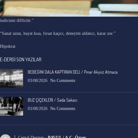
"Ars longa, vita brevis, occasio praeceps, experimentum periculosum,
iudicium difficile."
“Sanat uzun, hayat kısa, fırsat kaçıcı, deneyim aldatıcı, karar zor.”
Hipokrat
E-DERGİ SON YAZILAR
BEBEĞİNİ DALA KAPTIRAN DELİ / Pınar Akyüz Atmaca
03/08/2026
No Comments
BUZ ÇİÇEKLERİ / Seda Sakacı
03/08/2026
No Comments
İ. Cemal Durgun
-
BAVUL / A.C. Özyer