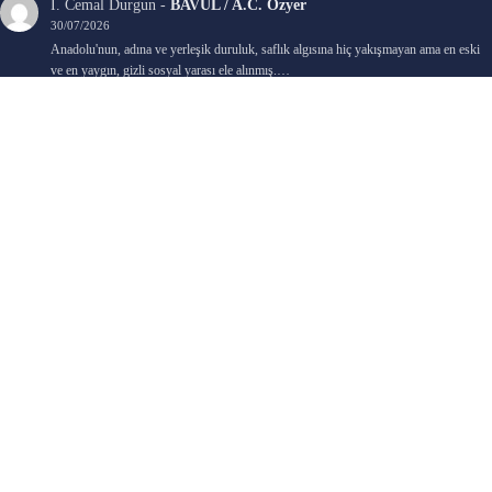
İ. Cemal Durgun
-
BAVUL / A.C. Özyer
30/07/2026
Anadolu'nun, adına ve yerleşik duruluk, saflık algısına hiç yakışmayan ama en eski
ve en yaygın, gizli sosyal yarası ele alınmış.…
Bengi Birgi
-
AYIN KARANLIK YÜZÜ / Nimet Şengül
22/07/2026
Kaleminize sağlık
Ali Emir Gürbüz
-
KADER EŞİTLİĞİ / Selçuk Karadağ
18/07/2026
Çok güzel. Elinize sağlık. İyi halim halsiz.
Emine HACI
-
ŞAHISSIZ EVCİLİK OYUNLARI / Sevim Alkan
05/07/2026
Kaleminize ve emeklerinize sağlık, keyifle okudum. Elimizi tutacak sevdiklerimizin
olması temennisiyle, yazıların devamını bekliyoruz heyecanla...
Ali E. Gürbüz
-
BELKİ BİR GÜN / Şebnem Gürler Oakman
23/06/2026
Tek kelime ile harika. 2 defa okudum yine :)