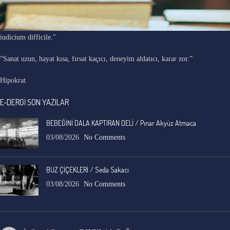
"Ars longa, vita brevis, occasio praeceps, experimentum periculosum,
iudicium difficile."
“Sanat uzun, hayat kısa, fırsat kaçıcı, deneyim aldatıcı, karar zor.”
Hipokrat
E-DERGİ SON YAZILAR
BEBEĞİNİ DALA KAPTIRAN DELİ / Pınar Akyüz Atmaca
03/08/2026
No Comments
BUZ ÇİÇEKLERİ / Seda Sakacı
03/08/2026
No Comments