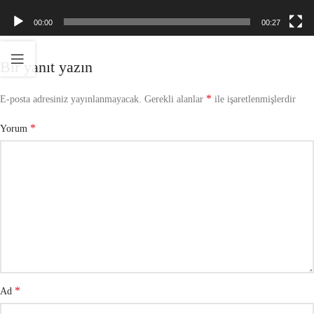
00:00
00:27
Bir yanıt yazın
*
E-posta adresiniz yayınlanmayacak.
Gerekli alanlar
ile işaretlenmişlerdir
*
Yorum
*
Ad