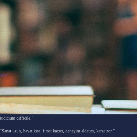
"Ars longa, vita brevis, occasio praeceps, experimentum periculosum,
iudicium difficile."
“Sanat uzun, hayat kısa, fırsat kaçıcı, deneyim aldatıcı, karar zor.”