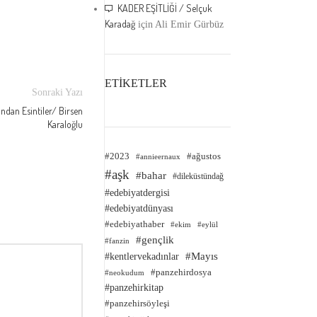
KADER EŞİTLİĞİ / Selçuk
Karadağ
için
Ali Emir Gürbüz
ETİKETLER
Sonraki Yazı
ından Esintiler/ Birsen
Karaloğlu
#2023
#ağustos
#annieernaux
#aşk
#bahar
#dileküstündağ
#edebiyatdergisi
#edebiyatdünyası
#edebiyathaber
#ekim
#eylül
#gençlik
#fanzin
#kentlervekadınlar
#Mayıs
#panzehirdosya
#neokudum
#panzehirkitap
#panzehirsöyleşi