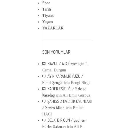
Spor
Tarih
Tiyatro
Yaşam
YAZARLAR
SON YORUMLAR
BAVUL / A.C. Özyer
için
İ.
Cemal Durgun
AYIN KARANLIK YÜZÜ /
Nimet Şengül
için
Bengi Birgi
KADER EŞİTLİĞİ / Selçuk
Karadağ
için
Ali Emir Gürbüz
ŞAHISSIZ EVCİLİK OYUNLARI
/ Sevim Alkan
için
Emine
HACI
BELKİ BİR GÜN / Şebnem
Gürler Oakman
için
Ali E.