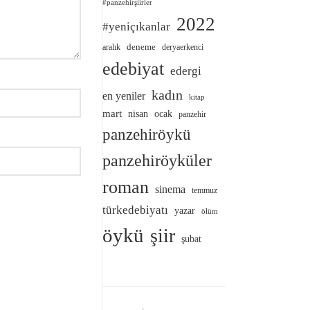
#panzehirşiirler
2022
#yeniçıkanlar
deneme
aralık
deryaerkenci
edebiyat
edergi
kadın
en yeniler
kitap
mart
nisan
ocak
panzehir
panzehiröykü
panzehiröyküler
roman
sinema
temmuz
türkedebiyatı
yazar
ölüm
öykü
şiir
şubat