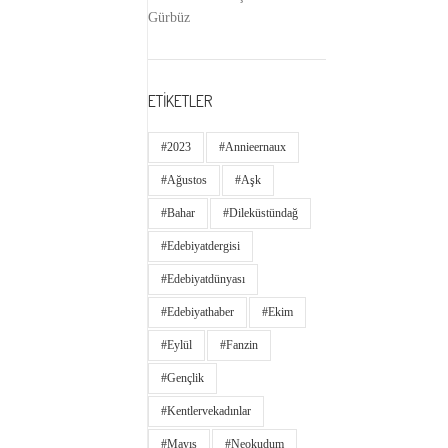
Gürbüz
ETİKETLER
#2023
#annieernaux
#ağustos
#aşk
#bahar
#dileküstündağ
#edebiyatdergisi
#edebiyatdünyası
#edebiyathaber
#ekim
#eylül
#fanzin
#gençlik
#kentlervekadınlar
#Mayıs
#neokudum