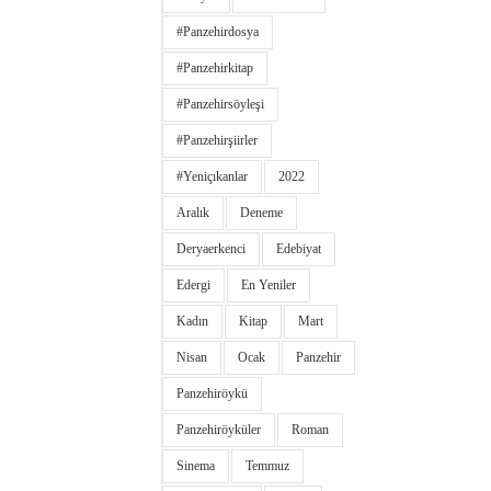
#panzehirdosya
#panzehirkitap
#panzehirsöyleşi
#panzehirşiirler
#yeniçıkanlar
2022
Aralık
Deneme
Deryaerkenci
Edebiyat
Edergi
En Yeniler
Kadın
Kitap
Mart
Nisan
Ocak
Panzehir
Panzehiröykü
Panzehiröyküler
Roman
Sinema
Temmuz