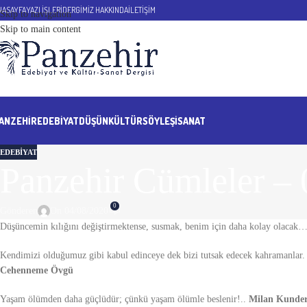
NASAYFA
YAZI İŞLERİ
DERGİMİZ HAKKINDA
İLETİŞİM
Skip to navigation
Skip to main content
ANZEHIR
EDEBİYAT
DÜŞÜN
KÜLTÜR
SÖYLEŞİ
SANAT
EDEBİYAT
Panzehir Cümleler – 
0
Gönderen
On 04/08/2020
Düşüncemin kılığını değiştirmektense, susmak, benim için daha kolay olacak
Kendimizi olduğumuz gibi kabul edinceye dek bizi tutsak edecek kahramanlar
Cehenneme Övgü
Yaşam ölümden daha güçlüdür; çünkü yaşam ölümle beslenir!..
Milan Kundera