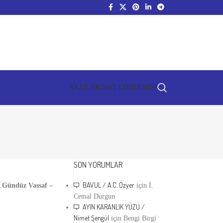
YAZILARINIZI GÖNDERİN!
SON YORUMLAR
BAVUL / A.C. Özyer
…
Gündüz Vassaf –
için
İ.
Cemal Durgun
AYIN KARANLIK YÜZÜ /
Nimet Şengül
için
Bengi Birgi