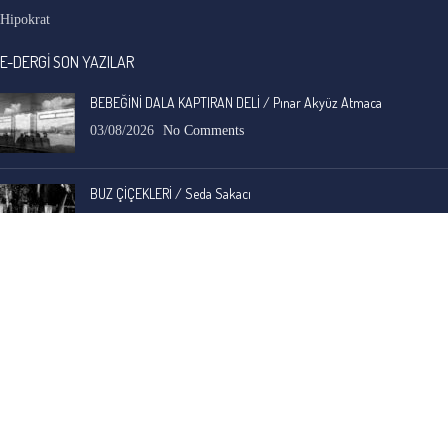
Hipokrat
E-DERGİ SON YAZILAR
BEBEĞİNİ DALA KAPTIRAN DELİ / Pınar Akyüz Atmaca
03/08/2026
No Comments
BUZ ÇİÇEKLERİ / Seda Sakacı
03/08/2026
No Comments
İ. Cemal Durgun
-
BAVUL / A.C. Özyer
30/07/2026
Anadolu'nun, adına ve yerleşik duruluk, saflık algısına hiç yakışmayan ama en eski
ve en yaygın, gizli sosyal yarası ele alınmış.…
Bengi Birgi
-
AYIN KARANLIK YÜZÜ / Nimet Şengül
22/07/2026