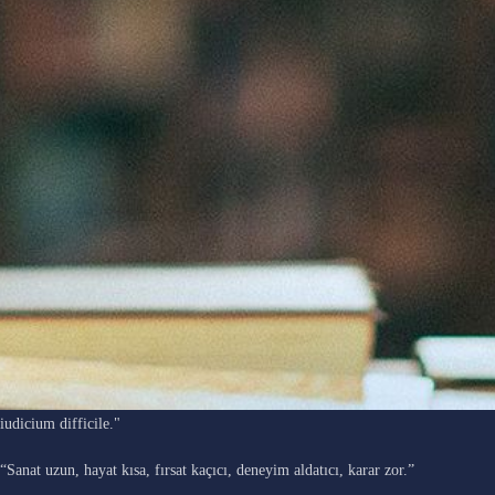
"Ars longa, vita brevis, occasio praeceps, experimentum periculosum,
iudicium difficile."
“Sanat uzun, hayat kısa, fırsat kaçıcı, deneyim aldatıcı, karar zor.”