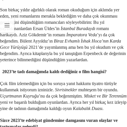
Son birkaç yıldır ağırlıklı olarak roman okuduğum için aklımda yer
eden, yeni romanlarını merakla beklediğim ve daha çok okunması
gerektiğini düşündüğüm romancıları söyleyebilirim: Bu yıl
yayımlananlardan Ersan Üldes’in
İstanbul Buradaydı
romanı
harikaydı. Aziz Gökdemir’in romanı
İmparatora Veda
’yı da çok
beğendim. Bülent Ayyıldız’ın
Biraz Evhamlı İshak Hoca’nın Karda
Gece Yürüyüşü
2021’de yayımlanmış ama ben bu yıl okudum ve çok
beğendim. Ayrıca kitaplarıyla bu yıl tanıştığım Erpenbeck de değerinin
yeterince bilinmediğini düşündüğüm yazarlardan.
2023’te tadı damağımda kaldı dediğiniz o film hangisi?
Çok film izlemediğim için bu soruya yanıt hakkımı tiyatro türüyle
kullanmak istiyorum izninizle.
Sivrisinekler
muhteşem bir oyundu.
Uçurtmanın Kuyruğu
’nu da çok beğenmiştim.
Misket
ve
Bir Terennüm
yeni ve başarılı bulduğum oyunlardan. Ayrıca her yıl birkaç kez izleyip
yine de tadının damağımda kaldığı oyun
Kalabalık Duası
.
Sizce 2023’te edebiyat gündemine damgasını vuran olaylar ve
tartışmalar nelerdi?