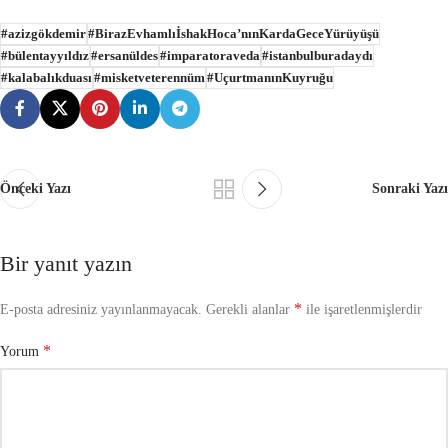
#azizgökdemir
#BirazEvhamlıİshakHoca’nınKardaGeceYürüyüşü
#bülentayyıldız
#ersanüldes
#imparatoraveda
#istanbulburadaydı
#kalabalıkduası
#misketveterennüm
#UçurtmanınKuyruğu
Önceki Yazı
Sonraki Yazı
Bir yanıt yazın
*
E-posta adresiniz yayınlanmayacak.
Gerekli alanlar
ile işaretlenmişlerdir
*
Yorum