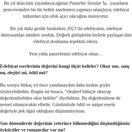
Bu yıl ikincisini yayımlayacağımız
Panzehir Sorular’
la, yazarların
penceresinden bir tür bellek tazelemesi yapmayı amaçlıyor, edebiyat
tutkunları için ufuk açıcı olacağına inanıyoruz.
Bir yılı daha geride bırakırken 2023’ün edebiyatını, edebiyat
dünyasından isimlere sorduk. Değerli görüşlerini bizlerle paylaşan tüm
edebiyat dostlarına teşekkür ederiz.
Yeni yılda panzehriniz edebiyat olsun…
Edebiyat eserlerinin değerini hangi ölçüt belirler? Okur mu, satış
mı, eleştiri mi, ödül mü?
Bu soruyu birkaç yıl önce yanıtlasaydım daha keskin şeyler
söyleyebilirdim. Bugün ise kısaca, “eleştirel bilinçle okuyup
değerlendirebilen okur belirler” diyebilirim. Bu değerlendirme de
nesnel olmayacaktır elbette. Günümüzde ödül ve satışın eserin
değeriyle pek ilgisi olduğunu düşünmüyorum.
Son dönemlerde değerinin yeterince bilinmediğini düşündüğünüz
öykücüler ve romancılar var mı?