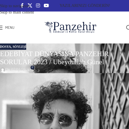
YAZILARINIZI GÖNDERİN!
Skip to navigation
Skip to main content
MENU
DOSYA
,
SÖYLEŞİ
EDEBİYAT DÜNYASINA PANZEHİR
SORULAR 2023 / Ubeydullah Günel
0
On 02/01/2024