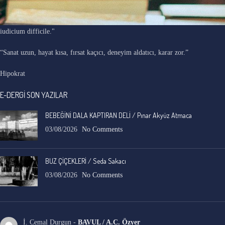
"Ars longa, vita brevis, occasio praeceps, experimentum periculosum,
iudicium difficile."
“Sanat uzun, hayat kısa, fırsat kaçıcı, deneyim aldatıcı, karar zor.”
Hipokrat
E-DERGİ SON YAZILAR
BEBEĞİNİ DALA KAPTIRAN DELİ / Pınar Akyüz Atmaca
03/08/2026
No Comments
BUZ ÇİÇEKLERİ / Seda Sakacı
03/08/2026
No Comments
İ. Cemal Durgun
-
BAVUL / A.C. Özyer