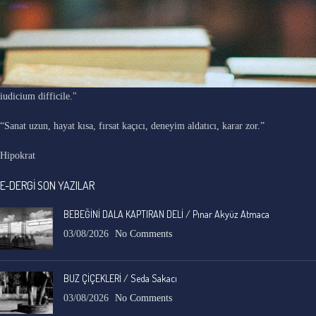
"Ars longa, vita brevis, occasio praeceps, experimentum periculosum,
iudicium difficile."
“Sanat uzun, hayat kısa, fırsat kaçıcı, deneyim aldatıcı, karar zor.”
Hipokrat
E-DERGİ SON YAZILAR
BEBEĞİNİ DALA KAPTIRAN DELİ / Pınar Akyüz Atmaca
03/08/2026
No Comments
BUZ ÇİÇEKLERİ / Seda Sakacı
03/08/2026
No Comments