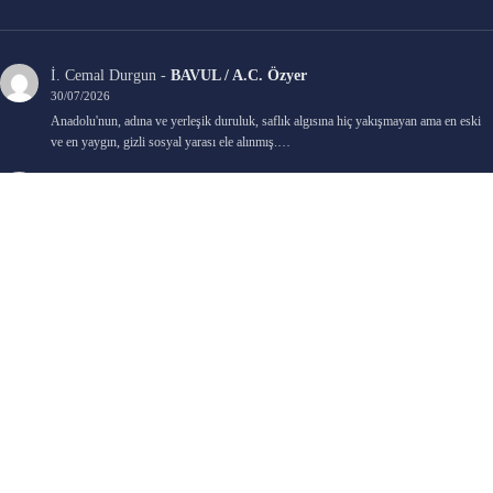
İ. Cemal Durgun
-
BAVUL / A.C. Özyer
30/07/2026
Anadolu'nun, adına ve yerleşik duruluk, saflık algısına hiç yakışmayan ama en eski
ve en yaygın, gizli sosyal yarası ele alınmış.…
Bengi Birgi
-
AYIN KARANLIK YÜZÜ / Nimet Şengül
22/07/2026
Kaleminize sağlık
Ali Emir Gürbüz
-
KADER EŞİTLİĞİ / Selçuk Karadağ
18/07/2026
Çok güzel. Elinize sağlık. İyi halim halsiz.
Emine HACI
-
ŞAHISSIZ EVCİLİK OYUNLARI / Sevim Alkan
05/07/2026
Kaleminize ve emeklerinize sağlık, keyifle okudum. Elimizi tutacak sevdiklerimizin
olması temennisiyle, yazıların devamını bekliyoruz heyecanla...
Ali E. Gürbüz
-
BELKİ BİR GÜN / Şebnem Gürler Oakman
23/06/2026