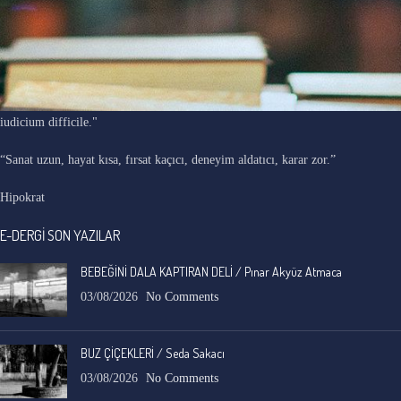
"Ars longa, vita brevis, occasio praeceps, experimentum periculosum,
iudicium difficile."
“Sanat uzun, hayat kısa, fırsat kaçıcı, deneyim aldatıcı, karar zor.”
Hipokrat
E-DERGİ SON YAZILAR
BEBEĞİNİ DALA KAPTIRAN DELİ / Pınar Akyüz Atmaca
03/08/2026
No Comments
BUZ ÇİÇEKLERİ / Seda Sakacı
03/08/2026
No Comments