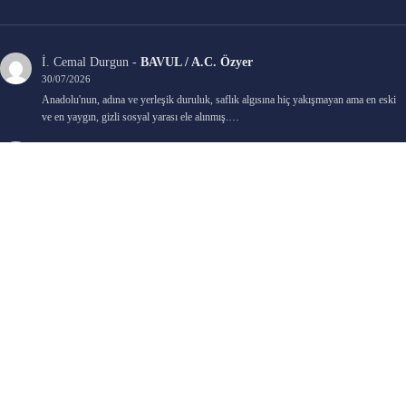
İ. Cemal Durgun
-
BAVUL / A.C. Özyer
30/07/2026
Anadolu'nun, adına ve yerleşik duruluk, saflık algısına hiç yakışmayan ama en eski
ve en yaygın, gizli sosyal yarası ele alınmış.…
Bengi Birgi
-
AYIN KARANLIK YÜZÜ / Nimet Şengül
22/07/2026
Kaleminize sağlık
Ali Emir Gürbüz
-
KADER EŞİTLİĞİ / Selçuk Karadağ
18/07/2026
Çok güzel. Elinize sağlık. İyi halim halsiz.
Emine HACI
-
ŞAHISSIZ EVCİLİK OYUNLARI / Sevim Alkan
05/07/2026
Kaleminize ve emeklerinize sağlık, keyifle okudum. Elimizi tutacak sevdiklerimizin
olması temennisiyle, yazıların devamını bekliyoruz heyecanla...
Ali E. Gürbüz
-
BELKİ BİR GÜN / Şebnem Gürler Oakman
23/06/2026