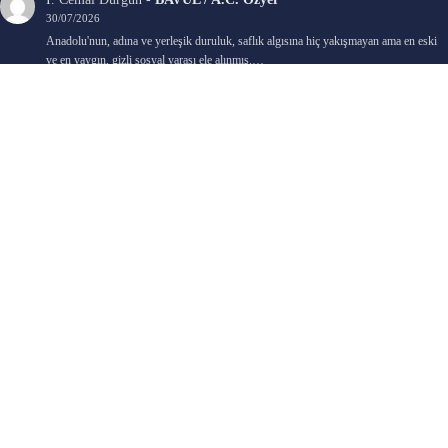
30/07/2026
Anadolu'nun, adına ve yerleşik duruluk, saflık algısına hiç yakışmayan ama en eski
ve en yaygın, gizli sosyal yarası ele alınmış.…
Bengi Birgi
-
AYIN KARANLIK YÜZÜ / Nimet Şengül
22/07/2026
Kaleminize sağlık
Ali Emir Gürbüz
-
KADER EŞİTLİĞİ / Selçuk Karadağ
18/07/2026
Çok güzel. Elinize sağlık. İyi halim halsiz.
Emine HACI
-
ŞAHISSIZ EVCİLİK OYUNLARI / Sevim Alkan
05/07/2026
Kaleminize ve emeklerinize sağlık, keyifle okudum. Elimizi tutacak sevdiklerimizin
olması temennisiyle, yazıların devamını bekliyoruz heyecanla...
Ali E. Gürbüz
-
BELKİ BİR GÜN / Şebnem Gürler Oakman
23/06/2026
Tek kelime ile harika. 2 defa okudum yine :)