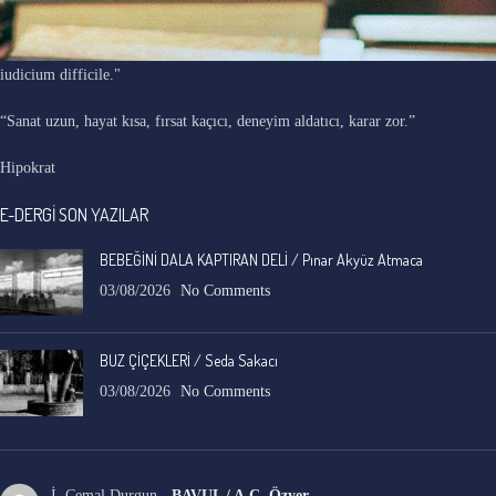
"Ars longa, vita brevis, occasio praeceps, experimentum periculosum,
iudicium difficile."
“Sanat uzun, hayat kısa, fırsat kaçıcı, deneyim aldatıcı, karar zor.”
Hipokrat
E-DERGİ SON YAZILAR
BEBEĞİNİ DALA KAPTIRAN DELİ / Pınar Akyüz Atmaca
03/08/2026
No Comments
BUZ ÇİÇEKLERİ / Seda Sakacı
03/08/2026
No Comments
İ. Cemal Durgun
-
BAVUL / A.C. Özyer