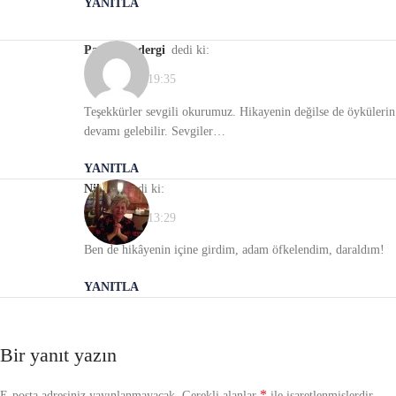
YANITLA
panzehir_dergi
dedi ki:
12/12/2020, 19:35
Teşekkürler sevgili okurumuz. Hikayenin değilse de öykülerin
devamı gelebilir. Sevgiler…
YANITLA
nilgün
dedi ki:
24/05/2021, 13:29
Ben de hikâyenin içine girdim, adam öfkelendim, daraldım!
YANITLA
Bir yanıt yazın
*
E-posta adresiniz yayınlanmayacak.
Gerekli alanlar
ile işaretlenmişlerdir