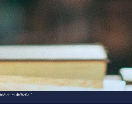
"Ars longa, vita brevis, occasio praeceps, experimentum periculosum,
iudicium difficile."
“Sanat uzun, hayat kısa, fırsat kaçıcı, deneyim aldatıcı, karar zor.”
Hipokrat