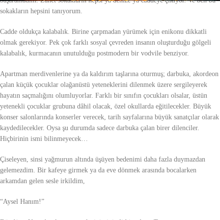
başaramadım. Lanet sokakların hepsi ya denize ya caddeye çıkıyor. Ve ben bu
sokakların hepsini tanıyorum.
Cadde oldukça kalabalık. Birine çarpmadan yürümek için enikonu dikkatli
olmak gerekiyor. Pek çok farklı sosyal çevreden insanın oluşturduğu gölgeli
kalabalık, kurmacanın unutulduğu postmodern bir vodvile benziyor.
Apartman merdivenlerine ya da kaldırım taşlarına oturmuş; darbuka, akordeon
çalan küçük çocuklar olağanüstü yeteneklerini dilenmek üzere sergileyerek
hayatın saçmalığını olumluyorlar. Farklı bir sınıfın çocukları olsalar, üstün
yetenekli çocuklar grubuna dâhil olacak, özel okullarda eğitilecekler. Büyük
konser salonlarında konserler verecek, tarih sayfalarına büyük sanatçılar olarak
kaydedilecekler. Oysa şu durumda sadece darbuka çalan birer dilenciler.
Hiçbirinin ismi bilinmeyecek…
Çiseleyen, sinsi yağmurun altında üşüyen bedenimi daha fazla duymazdan
gelemezdim. Bir kafeye girmek ya da eve dönmek arasında bocalarken
arkamdan gelen sesle irkildim,
“Aysel Hanım!”