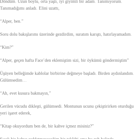
Döndüm. Uzun boylu, orta yaşlı, iyi giyimli bir adam. Tanımıyorum.
Tanımadığımı anladı. Elini uzattı,
“Alper, ben.”
Soru dolu bakışlarımı üzerinde gezdirdim, suratım karıştı, hatırlayamadım.
“Kim?”
“Alper, geçen hafta Face’den eklemiştim sizi, bir öykümü göndermiştim”
Üşüyen belleğimde kablolar birbirine değmeye başladı. Birden aydınlandım.
Gülümsedim…
“Ah, evet kusura bakmayın,”
Gerilen vücudu dikleşti, gülümsedi. Montunun ucunu çekiştirirken oturduğu
yeri işaret ederek,
“Kitap okuyordum ben de, bir kahve içmez misiniz?”