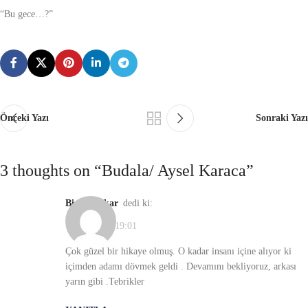
“Bu gece…?”
Önceki Yazı
Sonraki Yazı
3 thoughts on “
Budala/ Aysel Karaca
”
Birsen Yakar
dedi ki:
12/12/2020, 19:01
Çok güzel bir hikaye olmuş. O kadar insanı içine alıyor ki
içimden adamı dövmek geldi . Devamını bekliyoruz, arkası
yarın gibi .Tebrikler