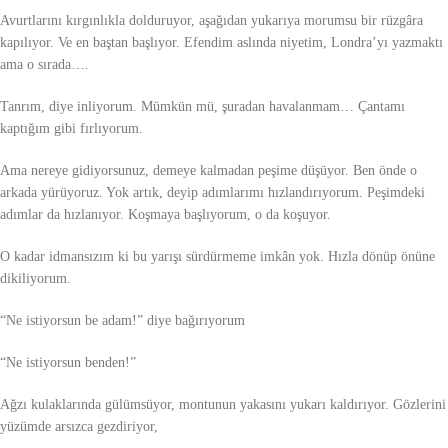
Avurtlarını kırgınlıkla dolduruyor, aşağıdan yukarıya morumsu bir rüzgâra
kapılıyor. Ve en baştan başlıyor. Efendim aslında niyetim, Londra’yı yazmaktı
ama o sırada….
Tanrım, diye inliyorum. Mümkün mü, şuradan havalanmam… Çantamı
kaptığım gibi fırlıyorum.
Ama nereye gidiyorsunuz, demeye kalmadan peşime düşüyor. Ben önde o
arkada yürüyoruz. Yok artık, deyip adımlarımı hızlandırıyorum. Peşimdeki
adımlar da hızlanıyor. Koşmaya başlıyorum, o da koşuyor.
O kadar idmansızım ki bu yarışı sürdürmeme imkân yok. Hızla dönüp önüne
dikiliyorum.
“Ne istiyorsun be adam!” diye bağırıyorum
“Ne istiyorsun benden!”
Ağzı kulaklarında gülümsüyor, montunun yakasını yukarı kaldırıyor. Gözlerini
yüzümde arsızca gezdiriyor,