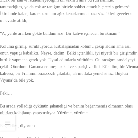
Sıcak bir kahve reddetmeyeceğim bir teklifti ama bu ruh halinde,
tanımadığım, ya da çok az tanığım biriyle sohbet etmek hiç cazip gelmezdi.
İkircimde kalan, kararsız ruhum ağız kenarlarımda bazı sözcükleri gevelerken
o hevesle atıldı,
“A, yerde ararken gökte buldum sizi. Bir kahve içmeden bırakmam.”
Koluma girmiş, sürüklüyordu. Kabalaşmadan kolumu çekip aldım ama asıl
onun yaptığı kabalıktı. Neyse, dedim. Belki içtenlikli, iyi niyetli bir girişimdir,
hırtlık yapmana gerek yok. Uysal adımlarla yürüdüm. Oturacağım sandalyeyi
çekti. Oturdum. Garsona en meşhur kahve siparişi verildi. Efendim, bir Vienna
kahvesi, bir Frammmbuazzzzzlı çikolata, ah mutlaka yemelisiniz. Böylesi
Viyana’da bile yok.
Peki…
Bu arada yolladığı öykünün şahaneliği ve benim beğenmemiş olmamın olası
olurları kolajlanıp yapıştırılıyor. Yüzüme, yüzüme…
Beğendim, diyorum…