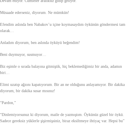
Devam ediyor. Cümleler aralıksız gidip geliyor.
Müsaade ederseniz, diyorum. Ne mümkün!
Efendim aslında ben Nabakov’u içine koymasaydım öykünün göndermesi tam
olarak…
Anladım diyorum, ben aslında öyküyü beğendim!
Beni duymuyor, susmuyor…
Biz eşimle o sırada balayına gitmiştik, hiç beklemediğimiz bir anda, adamın
biri…
Elimi uzatıp ağzını kapatıyorum. Bir an ne olduğunu anlayamıyor. Bir dakika
diyorum, bir dakika susar mısınız!
“Pardon,”
“Dinlemiyorsunuz ki diyorum, maile de yazmıştım. Öykünüz güzel bir öykü.
Sadece gereksiz yüklerle şişirmişsiniz, biraz eksiltmeye ihtiyaç var. Hepsi bu”