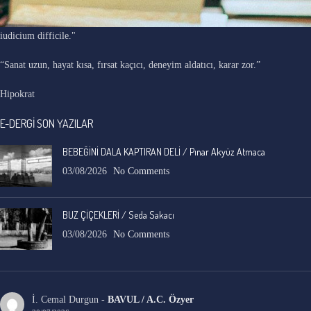
"Ars longa, vita brevis, occasio praeceps, experimentum periculosum,
iudicium difficile."
“Sanat uzun, hayat kısa, fırsat kaçıcı, deneyim aldatıcı, karar zor.”
Hipokrat
E-DERGİ SON YAZILAR
BEBEĞİNİ DALA KAPTIRAN DELİ / Pınar Akyüz Atmaca
03/08/2026
No Comments
BUZ ÇİÇEKLERİ / Seda Sakacı
03/08/2026
No Comments
İ. Cemal Durgun
-
BAVUL / A.C. Özyer