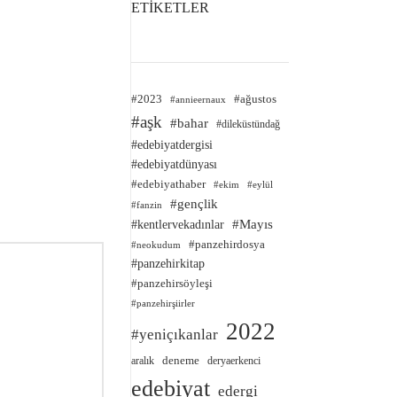
ETİKETLER
#2023
#ağustos
#annieernaux
#aşk
#bahar
#dileküstündağ
#edebiyatdergisi
#edebiyatdünyası
#edebiyathaber
#ekim
#eylül
#gençlik
#fanzin
#kentlervekadınlar
#Mayıs
#panzehirdosya
#neokudum
#panzehirkitap
#panzehirsöyleşi
#panzehirşiirler
2022
#yeniçıkanlar
deneme
aralık
deryaerkenci
edebiyat
edergi