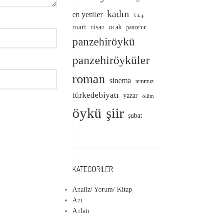
kadın
en yeniler
kitap
mart
nisan
ocak
panzehir
panzehiröykü
panzehiröyküler
roman
sinema
temmuz
türkedebiyatı
yazar
ölüm
öykü
şiir
şubat
KATEGORILER
Analiz/ Yorum/ Kitap
Anı
Anlatı