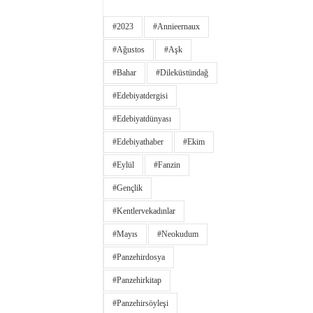
#2023
#annieernaux
#ağustos
#aşk
#bahar
#dileküstündağ
#edebiyatdergisi
#edebiyatdünyası
#edebiyathaber
#ekim
#eylül
#fanzin
#gençlik
#kentlervekadınlar
#Mayıs
#neokudum
#panzehirdosya
#panzehirkitap
#panzehirsöyleşi