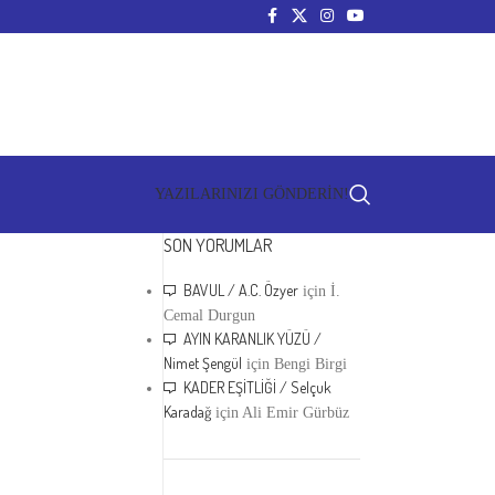
YAZILARINIZI GÖNDERİN!
SON YORUMLAR
BAVUL / A.C. Özyer
için
İ.
Cemal Durgun
AYIN KARANLIK YÜZÜ /
Nimet Şengül
için
Bengi Birgi
KADER EŞİTLİĞİ / Selçuk
Karadağ
için
Ali Emir Gürbüz