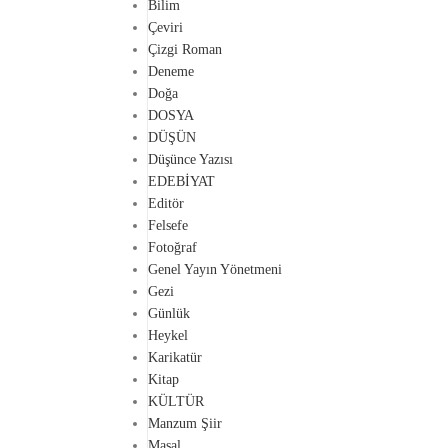
Bilim
Çeviri
Çizgi Roman
Deneme
Doğa
DOSYA
DÜŞÜN
Düşünce Yazısı
EDEBİYAT
Editör
Felsefe
Fotoğraf
Genel Yayın Yönetmeni
Gezi
Günlük
Heykel
Karikatür
Kitap
KÜLTÜR
Manzum Şiir
Masal