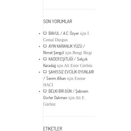
SON YORUMLAR
BAVUL / A.C. Özyer
için
İ.
Cemal Durgun
AYIN KARANLIK YÜZÜ /
Nimet Şengül
için
Bengi Birgi
KADER EŞİTLİĞİ / Selçuk
Karadağ
için
Ali Emir Gürbüz
ŞAHISSIZ EVCİLİK OYUNLARI
/ Sevim Alkan
için
Emine
HACI
BELKİ BİR GÜN / Şebnem
Gürler Oakman
için
Ali E.
Gürbüz
ETİKETLER