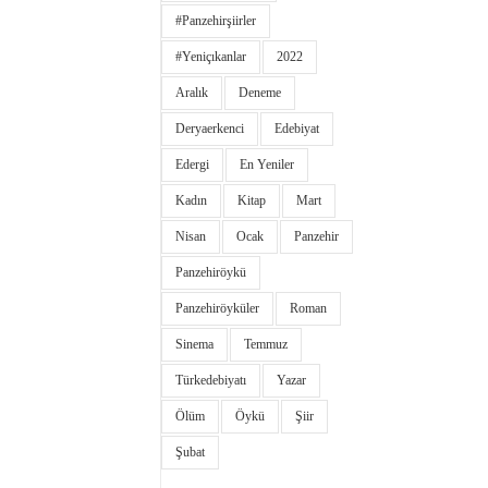
#panzehirşiirler
#yeniçıkanlar
2022
Aralık
Deneme
Deryaerkenci
Edebiyat
Edergi
En Yeniler
Kadın
Kitap
Mart
Nisan
Ocak
Panzehir
Panzehiröykü
Panzehiröyküler
Roman
Sinema
Temmuz
Türkedebiyatı
Yazar
Ölüm
Öykü
Şiir
Şubat