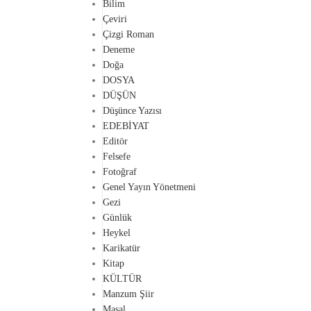
Bilim
Çeviri
Çizgi Roman
Deneme
Doğa
DOSYA
DÜŞÜN
Düşünce Yazısı
EDEBİYAT
Editör
Felsefe
Fotoğraf
Genel Yayın Yönetmeni
Gezi
Günlük
Heykel
Karikatür
Kitap
KÜLTÜR
Manzum Şiir
Masal