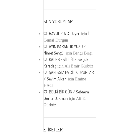
SON YORUMLAR
BAVUL / A.C. Özyer
için
İ.
Cemal Durgun
AYIN KARANLIK YÜZÜ /
Nimet Şengül
için
Bengi Birgi
KADER EŞİTLİĞİ / Selçuk
Karadağ
için
Ali Emir Gürbüz
ŞAHISSIZ EVCİLİK OYUNLARI
/ Sevim Alkan
için
Emine
HACI
BELKİ BİR GÜN / Şebnem
Gürler Oakman
için
Ali E.
Gürbüz
ETİKETLER