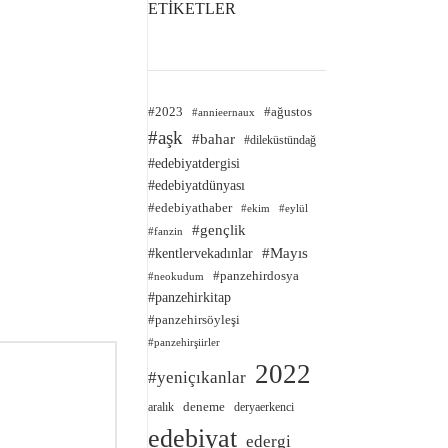
ETİKETLER
#2023
#ağustos
#annieernaux
#aşk
#bahar
#dileküstündağ
#edebiyatdergisi
#edebiyatdünyası
#edebiyathaber
#ekim
#eylül
#gençlik
#fanzin
#kentlervekadınlar
#Mayıs
#panzehirdosya
#neokudum
#panzehirkitap
#panzehirsöyleşi
#panzehirşiirler
2022
#yeniçıkanlar
deneme
aralık
deryaerkenci
edebiyat
edergi