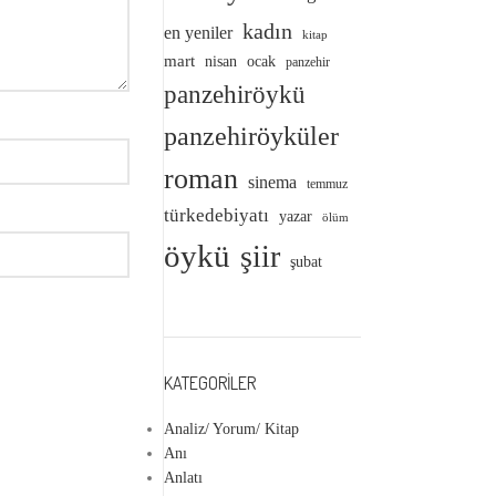
kadın
en yeniler
kitap
mart
nisan
ocak
panzehir
panzehiröykü
panzehiröyküler
roman
sinema
temmuz
türkedebiyatı
yazar
ölüm
öykü
şiir
şubat
KATEGORILER
Analiz/ Yorum/ Kitap
Anı
Anlatı