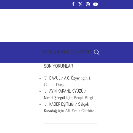
YAZILARINIZI GÖNDERİN!
SON YORUMLAR
BAVUL / A.C. Özyer
için
İ.
Cemal Durgun
AYIN KARANLIK YÜZÜ /
Nimet Şengül
için
Bengi Birgi
KADER EŞİTLİĞİ / Selçuk
Karadağ
için
Ali Emir Gürbüz