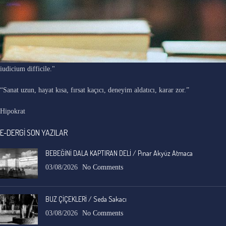
"Ars longa, vita brevis, occasio praeceps, experimentum periculosum,
iudicium difficile."
“Sanat uzun, hayat kısa, fırsat kaçıcı, deneyim aldatıcı, karar zor.”
Hipokrat
E-DERGİ SON YAZILAR
BEBEĞİNİ DALA KAPTIRAN DELİ / Pınar Akyüz Atmaca
03/08/2026
No Comments
BUZ ÇİÇEKLERİ / Seda Sakacı
03/08/2026
No Comments