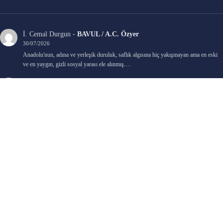
İ. Cemal Durgun
-
BAVUL / A.C. Özyer
30/07/2026
Anadolu'nun, adına ve yerleşik duruluk, saflık algısına hiç yakışmayan ama en eski
ve en yaygın, gizli sosyal yarası ele alınmış.…
Bengi Birgi
-
AYIN KARANLIK YÜZÜ / Nimet Şengül
22/07/2026
Kaleminize sağlık
Ali Emir Gürbüz
-
KADER EŞİTLİĞİ / Selçuk Karadağ
18/07/2026
Çok güzel. Elinize sağlık. İyi halim halsiz.
Emine HACI
-
ŞAHISSIZ EVCİLİK OYUNLARI / Sevim Alkan
05/07/2026
Kaleminize ve emeklerinize sağlık, keyifle okudum. Elimizi tutacak sevdiklerimizin
olması temennisiyle, yazıların devamını bekliyoruz heyecanla...
Ali E. Gürbüz
-
BELKİ BİR GÜN / Şebnem Gürler Oakman
23/06/2026