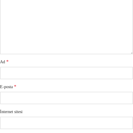
*
Ad
*
E-posta
İnternet sitesi