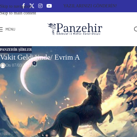
YAZILARINIZI GÖNDERİN!
Skip to navigation
Skip to main content
MENU
PANZEHIR ŞIIRLER
Vakit Geldiğinde/ Evrim A
0
On 07/03/2021
Vakit Geldiğinde
Oğlağın dönence vakti geldiğinde
Gözleri bağlanır siyah ipekten
Şarkılar söylenir, nasibini almış