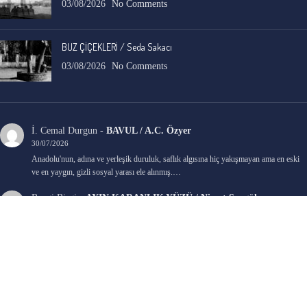
03/08/2026
No Comments
BUZ ÇİÇEKLERİ / Seda Sakacı
03/08/2026
No Comments
İ. Cemal Durgun
-
BAVUL / A.C. Özyer
30/07/2026
Anadolu'nun, adına ve yerleşik duruluk, saflık algısına hiç yakışmayan ama en eski
ve en yaygın, gizli sosyal yarası ele alınmış.…
Bengi Birgi
-
AYIN KARANLIK YÜZÜ / Nimet Şengül
22/07/2026
Kaleminize sağlık
Ali Emir Gürbüz
-
KADER EŞİTLİĞİ / Selçuk Karadağ
18/07/2026
Çok güzel. Elinize sağlık. İyi halim halsiz.
Emine HACI
-
ŞAHISSIZ EVCİLİK OYUNLARI / Sevim Alkan