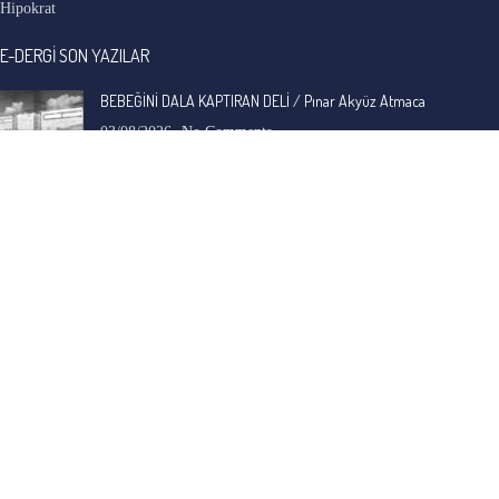
Hipokrat
E-DERGİ SON YAZILAR
BEBEĞİNİ DALA KAPTIRAN DELİ / Pınar Akyüz Atmaca
03/08/2026
No Comments
BUZ ÇİÇEKLERİ / Seda Sakacı
03/08/2026
No Comments
İ. Cemal Durgun
-
BAVUL / A.C. Özyer
30/07/2026
Anadolu'nun, adına ve yerleşik duruluk, saflık algısına hiç yakışmayan ama en eski
ve en yaygın, gizli sosyal yarası ele alınmış.…
Bengi Birgi
-
AYIN KARANLIK YÜZÜ / Nimet Şengül
22/07/2026
Kaleminize sağlık