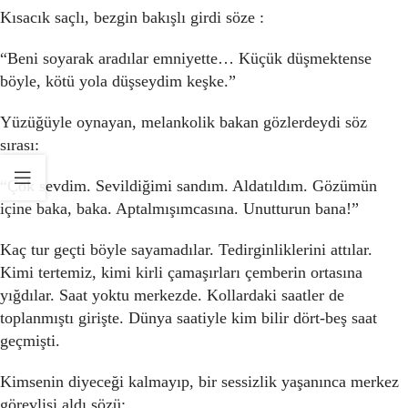
Kısacık saçlı, bezgin bakışlı girdi söze :
“Beni soyarak aradılar emniyette… Küçük düşmektense
böyle, kötü yola düşseydim keşke.”
Yüzüğüyle oynayan, melankolik bakan gözlerdeydi söz
sırası:
“Çok sevdim. Sevildiğimi sandım. Aldatıldım. Gözümün
içine baka, baka. Aptalmışımcasına. Unutturun bana!”
Kaç tur geçti böyle sayamadılar. Tedirginliklerini attılar.
Kimi tertemiz, kimi kirli çamaşırları çemberin ortasına
yığdılar. Saat yoktu merkezde. Kollardaki saatler de
toplanmıştı girişte. Dünya saatiyle kim bilir dört-beş saat
geçmişti.
Kimsenin diyeceği kalmayıp, bir sessizlik yaşanınca merkez
görevlisi aldı sözü: