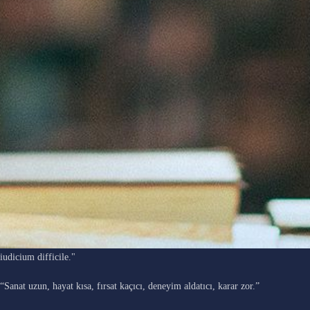
"Ars longa, vita brevis, occasio praeceps, experimentum periculosum,
iudicium difficile."
“Sanat uzun, hayat kısa, fırsat kaçıcı, deneyim aldatıcı, karar zor.”