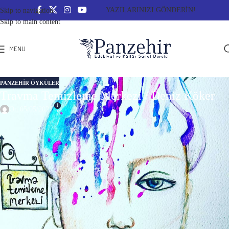
YAZILARINIZI GÖNDERİN!
Skip to navigation
Skip to main content
MENU
PANZEHIR ÖYKÜLER
Travma Temizleme Merkezi / Deniz Köker
1
On 05/05/2021
Travma Temizleme Merkezi
Yedi kadın
vardı. Çember
olmuşlardı. Travmalarını sıfırlayacak, hiçbir şey
hatırlamadan çıkıp gideceklerdi merkezden.
“Anlatın. Sırayla… Sonra kabloları bağlayacak ve
anlattığınız bölümü sıfırlayacağız.”