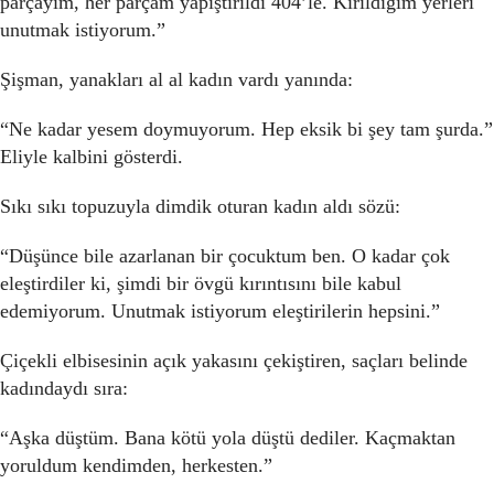
parçayım, her parçam yapıştırıldı 404’le. Kırıldığım yerleri
unutmak istiyorum.”
Şişman, yanakları al al kadın vardı yanında:
“Ne kadar yesem doymuyorum. Hep eksik bi şey tam şurda.”
Eliyle kalbini gösterdi.
Sıkı sıkı topuzuyla dimdik oturan kadın aldı sözü:
“Düşünce bile azarlanan bir çocuktum ben. O kadar çok
eleştirdiler ki, şimdi bir övgü kırıntısını bile kabul
edemiyorum. Unutmak istiyorum eleştirilerin hepsini.”
Çiçekli elbisesinin açık yakasını çekiştiren, saçları belinde
kadındaydı sıra:
“Aşka düştüm. Bana kötü yola düştü dediler. Kaçmaktan
yoruldum kendimden, herkesten.”