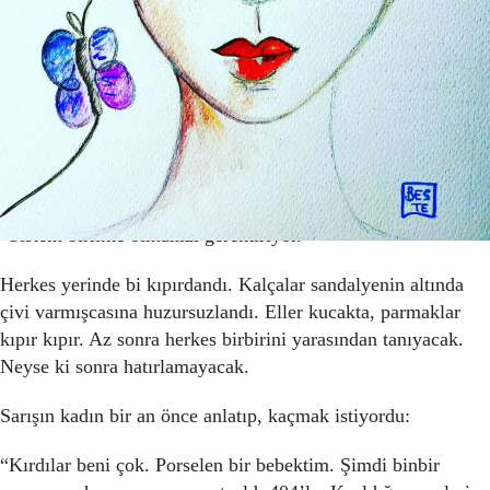
“Anlatmamız şart mı? Biz size yazsak neresi olduğunu, siz
direkt sıfırlasanız?”
“Yok sistem öyle çalışmıyor. Yüksek sesle tekrarlamanız
gerekiyor.”
“Peki özel olarak anlatsak?”
“Sistem birlikte olmanızı gerektiriyor.”
Herkes yerinde bi kıpırdandı. Kalçalar sandalyenin altında
çivi varmışcasına huzursuzlandı. Eller kucakta, parmaklar
kıpır kıpır. Az sonra herkes birbirini yarasından tanıyacak.
Neyse ki sonra hatırlamayacak.
Sarışın kadın bir an önce anlatıp, kaçmak istiyordu:
“Kırdılar beni çok. Porselen bir bebektim. Şimdi binbir