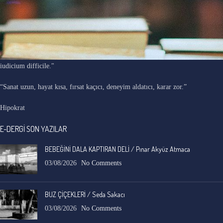
"Ars longa, vita brevis, occasio praeceps, experimentum periculosum,
iudicium difficile."
“Sanat uzun, hayat kısa, fırsat kaçıcı, deneyim aldatıcı, karar zor.”
Hipokrat
E-DERGİ SON YAZILAR
BEBEĞİNİ DALA KAPTIRAN DELİ / Pınar Akyüz Atmaca
03/08/2026
No Comments
BUZ ÇİÇEKLERİ / Seda Sakacı
03/08/2026
No Comments