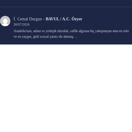
İ. Cemal Durgun
-
BAVUL / A.C. Özyer
30/07/2026
Anadolu'nun, adına ve yerleşik duruluk, saflık algısına hiç yakışmayan ama en eski
ve en yaygın, gizli sosyal yarası ele alınmış.…
Bengi Birgi
-
AYIN KARANLIK YÜZÜ / Nimet Şengül
22/07/2026
Kaleminize sağlık
Ali Emir Gürbüz
-
KADER EŞİTLİĞİ / Selçuk Karadağ
18/07/2026
Çok güzel. Elinize sağlık. İyi halim halsiz.
Emine HACI
-
ŞAHISSIZ EVCİLİK OYUNLARI / Sevim Alkan
05/07/2026
Kaleminize ve emeklerinize sağlık, keyifle okudum. Elimizi tutacak sevdiklerimizin
olması temennisiyle, yazıların devamını bekliyoruz heyecanla...
Ali E. Gürbüz
-
BELKİ BİR GÜN / Şebnem Gürler Oakman
23/06/2026