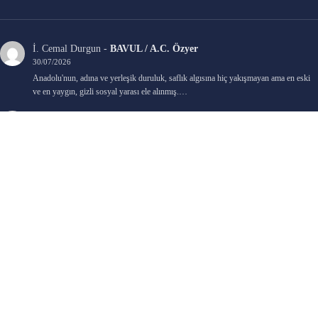
İ. Cemal Durgun
-
BAVUL / A.C. Özyer
30/07/2026
Anadolu'nun, adına ve yerleşik duruluk, saflık algısına hiç yakışmayan ama en eski
ve en yaygın, gizli sosyal yarası ele alınmış.…
Bengi Birgi
-
AYIN KARANLIK YÜZÜ / Nimet Şengül
22/07/2026
Kaleminize sağlık
Ali Emir Gürbüz
-
KADER EŞİTLİĞİ / Selçuk Karadağ
18/07/2026
Çok güzel. Elinize sağlık. İyi halim halsiz.
Emine HACI
-
ŞAHISSIZ EVCİLİK OYUNLARI / Sevim Alkan
05/07/2026
Kaleminize ve emeklerinize sağlık, keyifle okudum. Elimizi tutacak sevdiklerimizin
olması temennisiyle, yazıların devamını bekliyoruz heyecanla...
Ali E. Gürbüz
-
BELKİ BİR GÜN / Şebnem Gürler Oakman
23/06/2026