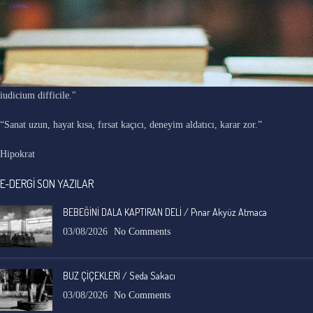
"Ars longa, vita brevis, occasio praeceps, experimentum periculosum,
iudicium difficile."
“Sanat uzun, hayat kısa, fırsat kaçıcı, deneyim aldatıcı, karar zor.”
Hipokrat
E-DERGİ SON YAZILAR
BEBEĞİNİ DALA KAPTIRAN DELİ / Pınar Akyüz Atmaca
03/08/2026
No Comments
BUZ ÇİÇEKLERİ / Seda Sakacı
03/08/2026
No Comments