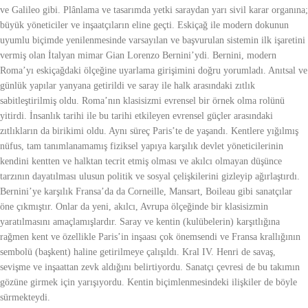
ve Galileo gibi. Plânlama ve tasarımda yetki saraydan yarı sivil karar organına;
büyük yöneticiler ve inşaatçıların eline geçti. Eskiçağ ile modern dokunun
uyumlu biçimde yenilenmesinde varsayılan ve başvurulan sistemin ilk işaretini
vermiş olan İtalyan mimar Gian Lorenzo Bernini’ydi. Bernini, modern
Roma’yı eskiçağdaki ölçeğine uyarlama girişimini doğru yorumladı. Anıtsal ve
günlük yapılar yanyana getirildi ve saray ile halk arasındaki zıtlık
sabitleştirilmiş oldu. Roma’nın klasisizmi evrensel bir örnek olma rolünü
yitirdi. İnsanlık tarihi ile bu tarihi etkileyen evrensel güçler arasındaki
zıtlıkların da birikimi oldu. Aynı süreç Paris’te de yaşandı. Kentlere yığılmış
nüfus, tam tanımlanamamış fiziksel yapıya karşılık devlet yöneticilerinin
kendini kentten ve halktan tecrit etmiş olması ve akılcı olmayan düşünce
tarzının dayatılması ulusun politik ve sosyal çelişkilerini gizleyip ağırlaştırdı.
Bernini’ye karşılık Fransa’da da Corneille, Mansart, Boileau gibi sanatçılar
öne çıkmıştır. Onlar da yeni, akılcı, Avrupa ölçeğinde bir klasisizmin
yaratılmasını amaçlamışlardır. Saray ve kentin (kulübelerin) karşıtlığına
rağmen kent ve özellikle Paris’in inşaası çok önemsendi ve Fransa krallığının
sembolü (başkent) haline getirilmeye çalışıldı. Kral IV. Henri de savaş,
sevişme ve inşaattan zevk aldığını belirtiyordu. Sanatçı çevresi de bu takımın
gözüne girmek için yarışıyordu. Kentin biçimlenmesindeki ilişkiler de böyle
sürmekteydi.