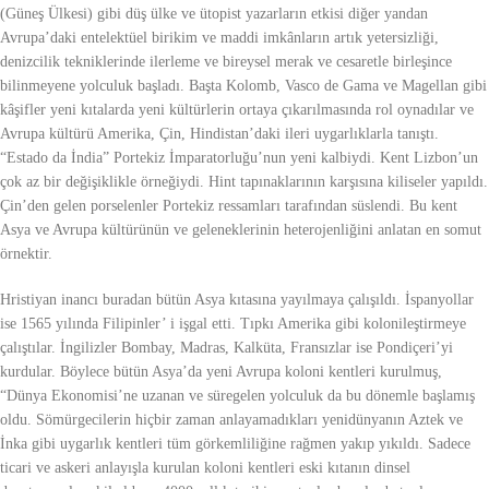
(Güneş Ülkesi) gibi düş ülke ve ütopist yazarların etkisi diğer yandan
Avrupa’daki entelektüel birikim ve maddi imkânların artık yetersizliği,
denizcilik tekniklerinde ilerleme ve bireysel merak ve cesaretle birleşince
bilinmeyene yolculuk başladı. Başta Kolomb, Vasco de Gama ve Magellan gibi
kâşifler yeni kıtalarda yeni kültürlerin ortaya çıkarılmasında rol oynadılar ve
Avrupa kültürü Amerika, Çin, Hindistan’daki ileri uygarlıklarla tanıştı.
“Estado da İndia” Portekiz İmparatorluğu’nun yeni kalbiydi. Kent Lizbon’un
çok az bir değişiklikle örneğiydi. Hint tapınaklarının karşısına kiliseler yapıldı.
Çin’den gelen porselenler Portekiz ressamları tarafından süslendi. Bu kent
Asya ve Avrupa kültürünün ve geleneklerinin heterojenliğini anlatan en somut
örnektir.
Hristiyan inancı buradan bütün Asya kıtasına yayılmaya çalışıldı. İspanyollar
ise 1565 yılında Filipinler’ i işgal etti. Tıpkı Amerika gibi kolonileştirmeye
çalıştılar. İngilizler Bombay, Madras, Kalküta, Fransızlar ise Pondiçeri’yi
kurdular. Böylece bütün Asya’da yeni Avrupa koloni kentleri kurulmuş,
“Dünya Ekonomisi’ne uzanan ve süregelen yolculuk da bu dönemle başlamış
oldu. Sömürgecilerin hiçbir zaman anlayamadıkları yenidünyanın Aztek ve
İnka gibi uygarlık kentleri tüm görkemliliğine rağmen yakıp yıkıldı. Sadece
ticari ve askeri anlayışla kurulan koloni kentleri eski kıtanın dinsel