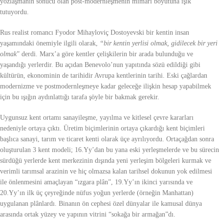
yozlaşmanın sonucu olan post-modernleşmenin mimari boyutuna ışık
tutuyordu.
Rus realist romancı Fyodor Mihayloviç Dostoyevski bir kentin insan
yaşamındaki önemiyle ilgili olarak,
“bir kentin yerlisi olmak, gidilecek bir yeri
olmak
” derdi. Marx’a göre kentler çelişkilerin bir arada bulunduğu ve
yaşandığı yerlerdir. Bu açıdan Benevolo’nun yapıtında sözü edildiği gibi
kültürün, ekonominin de tarihidir Avrupa kentlerinin tarihi. Eski çağlardan
modernizme ve postmodernleşmeye kadar geleceğe ilişkin hesap yapabilmek
için bu ışığın aydınlattığı tarafa şöyle bir bakmak gerekir.
Uygunsuz kent ortamı sanayileşme, yayılma ve kitlesel çevre kararları
nedeniyle ortaya çıktı. Üretim biçimlerinin ortaya çıkardığı kent biçimleri
başlıca sanayi, tarım ve ticaret kenti olarak üçe ayrılıyordu. Ortaçağdan sonra
oluşturulan 3 kent modeli; 16.Yy’dan bu yana eski yerleşmelerde ve bu sürecin
sürdüğü yerlerde kent merkezinin dışında yeni yerleşim bölgeleri kurmak ve
verimli tarımsal arazinin ve hiç olmazsa kalan tarihsel dokunun yok edilmesi
ile önlenmesini amaçlayan “ızgara plân”, 19.Yy’ın ikinci yarısında ve
20.Yy’ın ilk üç çeyreğinde nüfus yoğun yerlerde (örneğin Manhattan)
uygulanan plânlardı. Binanın ön cephesi özel dünyalar ile kamusal dünya
arasında ortak yüzey ve yapının vitrini “sokağa bir armağan”dı.