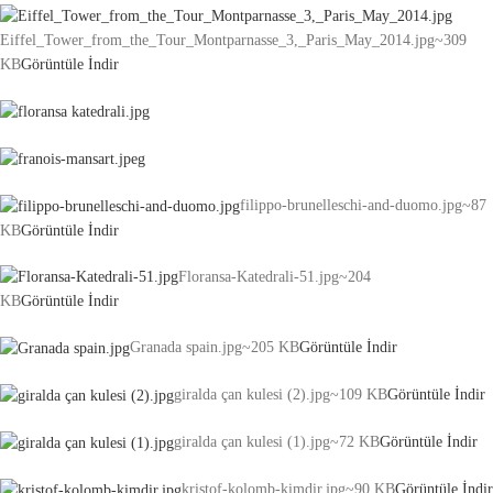
Eiffel_Tower_from_the_Tour_Montparnasse_3,_Paris_May_2014.jpg
~309
KB
Görüntüle
İndir
filippo-brunelleschi-and-duomo.jpg
~87
KB
Görüntüle
İndir
Floransa-Katedrali-51.jpg
~204
KB
Görüntüle
İndir
Granada spain.jpg
~205 KB
Görüntüle
İndir
giralda çan kulesi (2).jpg
~109 KB
Görüntüle
İndir
giralda çan kulesi (1).jpg
~72 KB
Görüntüle
İndir
kristof-kolomb-kimdir.jpg
~90 KB
Görüntüle
İndir