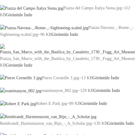
Piazza del Campo İtalya Siena.jpg
~112
KB
Görüntüle
İndir
Piazza-Navona-_-Rome-_-
Sightseeing-scaled.jpg
~96 KB
Görüntüle
İndir
Piazza_San_Marco_with_the_Basilica_by_Canaletto_1730._Fogg_Art_Museu
KB
Görüntüle
İndir
Pierre Corneille 3.jpg
~13 KB
Görüntüle
İndir
reanimasyon_002.jpg
~129 KB
Görüntüle
İndir
Robert E.Park.jpg
~89 KB
Görüntüle
İndir
Rembrandt_Harmenszoon_van_Rijn_-_A_Scholar.jpg
~139 KB
Görüntüle
İndir