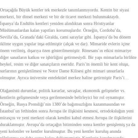
Ortaçağda Büyük kentler tek merkezle tanımlanmıyordu. Kentin bir siyasi
merkezi, bir dinsel merkezi ve bir de ticaret merkezi bulunmaktaydı.
İspanya’da Endülüs kentleri yeniden alındıktan sonra Hristiyanlar
Müslümanlardan kalan yapıtları korumuşlardır. Örneğin, Cordoba’da,
Sevilla’da, Granada’daki Giralda, cami saraylar gibi. İspanya’da bu dönem
iklime uygun yapılar inşa edilmiştir (alçak ve dar). Mimaride evlerin içine
önem verilmiş, dışarıya özen gösterilmemiştir. Rönesans’ın etkisi mimariye
diğer sanatların katkısı ve işbirliğini getirmesiydi. Bir yapı mimarlarla birlikte
heykel, resim ve diğer sanatçıların eseridir. Paris’in önemli bir kent oluşu,
surlarının genişletilmesi ve Notre Dame Kilisesi gibi mimari unsurlarla
olmuştur. Ayrıca üniversite entelektüel merkez haline getirmiştir Paris’i…
Olağanüstü durumlar, politik kararlar, savaşlar, ekonomik gelişmeler vs.
kentlerin gelişmesinde veya gerilemesinde belirleyici bir rol oynamıştır.
Örneğin, Rusya Prensliği’nin 1380’de bağımsızlığını kazanmasından ve
İstanbul’un fethinden sonra Avrupa ile ilişkisini kesmesi, ortodoksluğun yeni
mirasçısı ve yeni merkezi olarak kendini kabul etmesi Avrupa ile ilişkilerini
duraklatmıştır. Avrupa’da ortaçağın bitiminden sonra kentler genişlemiş ya da
yeni koloniler ve kentler kurulmuştur. Bu yeni kentler kuruluş anında