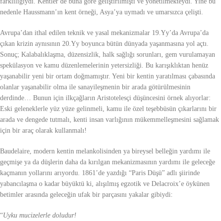
farklılığıydı. Kentler de buna göre geliştirilmişti ve yönetilmekteydi. Yine bu
nedenle Haussmann’ın kent örneği, Asya’ya uymadı ve umarsızca çelişti.
Avrupa’dan ithal edilen teknik ve yasal mekanizmalar 19.Yy’da Avrupa’da
çıkan krizin aynısının 20.Yy boyunca bütün dünyada yaşanmasına yol açtı.
Sonuç; Kalabalıklaşma, düzensizlik, halk sağlığı sorunları, gem vurulamayan
spekülasyon ve kamu düzenlemelerinin yetersizliği. Bu karışıklıktan henüz
yaşanabilir yeni bir ortam doğmamıştır. Yeni bir kentin yaratılması çabasında
olanlar yaşanabilir olma ile sanayileşmenin bir arada götürülmesinin
derdinde… Bunun için ilkçağların Aristotelesçi düşüncesini örnek alıyorlar:
Eski geleneklerle yüz yüze gelinmeli, kamu ile özel teşebbüsün çıkarlarını bir
arada ve dengede tutmalı, kenti insan varlığının mükemmelleşmesini sağlamak
için bir araç olarak kullanmalı!
Baudelaire, modern kentin melankolisinden ya bireysel belleğin yardımı ile
geçmişe ya da düşlerin daha da kırılgan mekanizmasının yardımı ile geleceğe
kaçmanın yollarını arıyordu. 1861’de yazdığı “Paris Düşü” adlı şiirinde
yabancılaşma o kadar büyüktü ki, alışılmış egzotik ve Delacroix’e öykünen
betimler arasında geleceğin ufak bir parçasını yakalar gibiydi:
“
Uyku mucizelerle doludur!