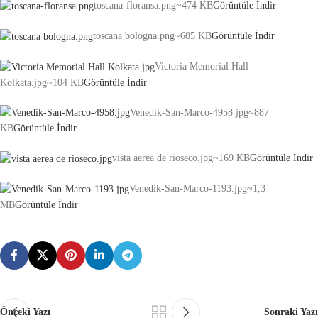
toscana-floransa.png
~474 KB
Görüntüle
İndir
toscana bologna.png
~685 KB
Görüntüle
İndir
Victoria Memorial Hall
Kolkata.jpg
~104 KB
Görüntüle
İndir
Venedik-San-Marco-4958.jpg
~887
KB
Görüntüle
İndir
vista aerea de rioseco.jpg
~169 KB
Görüntüle
İndir
Venedik-San-Marco-1193.jpg
~1,3
MB
Görüntüle
İndir
Önceki Yazı
Sonraki Yazı