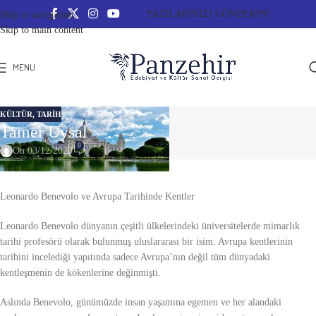
YAZILARINIZI GÖNDERİN!
Skip to navigation
Skip to main content
MENU
KÜLTÜR
,
TARIH
Tamer Uysal
0
On 03/12/2020
AVRUPA TARİHİNDE KENTLER
Leonardo Benevolo ve Avrupa Tarihinde Kentler
Leonardo Benevolo dünyanın çeşitli ülkelerindeki üniversitelerde mimarlık
tarihi profesörü olarak bulunmuş uluslararası bir isim. Avrupa kentlerinin
tarihini incelediği yapıtında sadece Avrupa’nın değil tüm dünyadaki
kentleşmenin de kökenlerine değinmişti.
Aslında Benevolo, günümüzde insan yaşamına egemen ve her alandaki