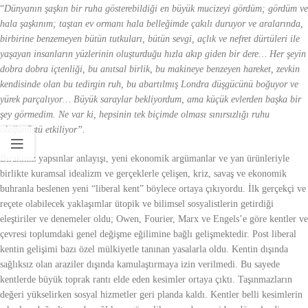
“
Dünyanın şaşkın bir ruha gösterebildiği en büyük mucizeyi gördüm; gördüm ve
hala şaşkınım; taştan ev ormanı hala belleğimde çakılı duruyor ve aralarında,
birbirine benzemeyen bütün tutkuları, bütün sevgi, açlık ve nefret dürtüleri ile
yaşayan insanların yüzlerinin oluşturduğu hızla akıp giden bir dere… Her şeyin
dobra dobra içtenliği, bu anıtsal birlik, bu makineye benzeyen hareket, zevkin
kendisinde olan bu tedirgin ruh, bu abartılmış Londra düşgücünü boğuyor ve
yürek parçalıyor… Büyük saraylar bekliyordum, ama küçük evlerden başka bir
şey görmedim. Ne var ki, hepsinin tek biçimde olması sınırsızlığı ruhu
olağanüstü etkiliyor”.
Bırakınız yapsınlar anlayışı, yeni ekonomik argümanlar ve yan ürünleriyle
birlikte kuramsal idealizm ve gerçeklerle çelişen, kriz, savaş ve ekonomik
buhranla beslenen yeni “liberal kent” böylece ortaya çıkıyordu. İlk gerçekçi ve
reçete olabilecek yaklaşımlar ütopik ve bilimsel sosyalistlerin getirdiği
eleştiriler ve denemeler oldu; Owen, Fourier, Marx ve Engels’e göre kentler ve
çevresi toplumdaki genel değişme eğilimine bağlı gelişmektedir. Post liberal
kentin gelişimi bazı özel mülkiyetle tanınan yasalarla oldu. Kentin dışında
sağlıksız olan araziler dışında kamulaştırmaya izin verilmedi. Bu sayede
kentlerde büyük toprak rantı elde eden kesimler ortaya çıktı. Taşınmazların
değeri yükselirken sosyal hizmetler geri planda kaldı. Kentler belli kesimlerin