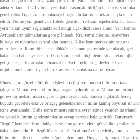
dayatmasıyla şekil aldı ve 4000 yıllık tarihi yaratanlar buralarda toplanmaya
adeta zorlandı. 1570 yılında yerli halk arasındaki birliğin temsilcisi son İnka
genel valisi Tupac Amaru potansiyel başkaldırıları önlemek amacıyla idam
edildi. Yerine yeni genel vali Toledo getirildi. Yerleşim tepelerdeki alanlardan
yerli halkın uyum sağlamakta zorlandığı alçak düzlüklere alındı. Yeni kentler
Avrupalıların talimatlarına göre plânlandı. Kral temsilcilerine, senyörlere,
kiliseye ve tüccarlara ayrıcalıklar tanındı. Kilise kent merkezinin ortasına
oturtulacaktı. Resmi binalar ve dükkânlar bunun çevresinde yer alacak, geri
kalan alan halka ayrılacaktı. Daha sonra kentin biçimlenmesinde teknolojik
gelişmeler, nüfus artışları, finansal faaliyetlerdeki artış, devletteki yeni
örgütlenme biçimleri yani bürokrasi ve uzmanlaşma da rol oynadı.
Rönesans’ın görsel kültürünün işlevini değiştiren modern bilimin ortaya
çıkışıdır. Mimari evrensel bir hiyerarşiye uydurulmuştur. Mimarinin birinci
görevi dış mekânı insan ölçüsüne göre ayarlamak, ikincisi algılanabilen üç
boyutlu çevreleri eski ve ortaçağ geleneklerinden miras kalmış boyutsal sınırlar
içine uyarlamaktı. Daha sonra mimari sınırsız evren içinde yeniden tasarlandı
ve görsel kültürün gereksinimlerine cevap verecek hale getirildi. Burjuvazi
“özgür” kentlerinde mutlakiyetçi sisteme göre modern görsellikte yenilenme
daha kolay oldu. Bu özgürlükler örtüsünün altına Avrupa edebiyatının, sanat ve
biliminin en ileri denemeleri sığındı: Rembrand, Huygens, Spinoza, Descartes