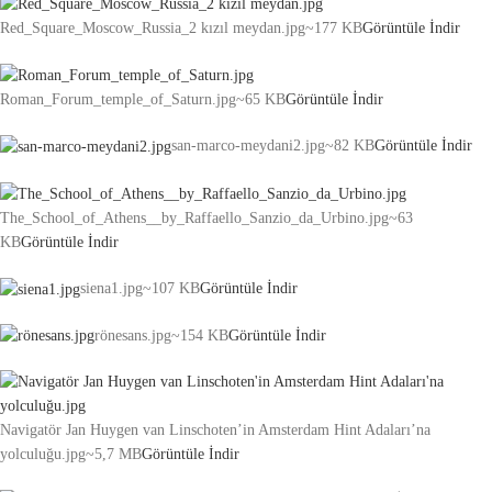
Red_Square_Moscow_Russia_2 kızıl meydan.jpg
~177 KB
Görüntüle
İndir
Roman_Forum_temple_of_Saturn.jpg
~65 KB
Görüntüle
İndir
san-marco-meydani2.jpg
~82 KB
Görüntüle
İndir
The_School_of_Athens__by_Raffaello_Sanzio_da_Urbino.jpg
~63
KB
Görüntüle
İndir
siena1.jpg
~107 KB
Görüntüle
İndir
rönesans.jpg
~154 KB
Görüntüle
İndir
Navigatör Jan Huygen van Linschoten’in Amsterdam Hint Adaları’na
yolculuğu.jpg
~5,7 MB
Görüntüle
İndir