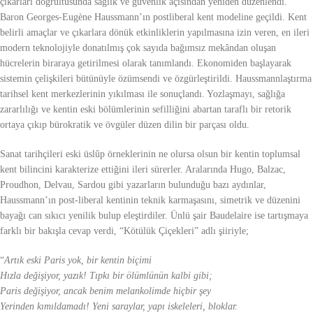
çıkarları doğrultusunda sağlık ve güvenlik açısından yeniden düzenlendi.
Baron Georges-Eugène Haussmann’ın postliberal kent modeline geçildi. Kent
belirli amaçlar ve çıkarlara dönük etkinliklerin yapılmasına izin veren, en ileri
modern teknolojiyle donatılmış çok sayıda bağımsız mekândan oluşan
hücrelerin biraraya getirilmesi olarak tanımlandı. Ekonomiden başlayarak
sistemin çelişkileri bütünüyle özümsendi ve özgürleştirildi. Haussmannlaştırma
tarihsel kent merkezlerinin yıkılması ile sonuçlandı. Yozlaşmayı, sağlığa
zararlılığı ve kentin eski bölümlerinin sefilliğini abartan taraflı bir retorik
ortaya çıkıp bürokratik ve övgüler düzen dilin bir parçası oldu.
Sanat tarihçileri eski üslûp örneklerinin ne olursa olsun bir kentin toplumsal
kent bilincini karakterize ettiğini ileri sürerler. Aralarında Hugo, Balzac,
Proudhon, Delvau, Sardou gibi yazarların bulunduğu bazı aydınlar,
Haussmann’ın post-liberal kentinin teknik karmaşasını, simetrik ve düzenini
bayağı can sıkıcı yenilik bulup eleştirdiler. Ünlü şair Baudelaire ise tartışmaya
farklı bir bakışla cevap verdi, “Kötülük Çiçekleri” adlı şiiriyle;
“
Artık eski Paris yok, bir kentin biçimi
Hızla değişiyor, yazık! Tıpkı bir ölümlünün kalbi gibi;
Paris değişiyor, ancak benim melankolimde hiçbir şey
Yerinden kımıldamadı! Yeni saraylar, yapı iskeleleri, bloklar.