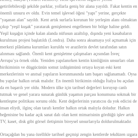
getirilebileceği şekilde parklar, yollarla geniş bir alana yayıldı. Fakat kentin en
önemli unsuru ev oldu. Evin temel işlevsel öğesi “yapı” yerine, gerçekte
“yaşanan alan” sayıldı. Kent artık surlarla korunan bir yerleşim alanı olmaktan
çıkıp “yeşil kuşak” yaratarak genişlemesi engellenen bir bölge haline geldi.
Yeşil kuşağın içinde kalan alanda nüfusun azaltılıp, dışında yeni kasabaların
kurulması projesi başlatıldı (Londra). Daha sonra aksamaya yol açmamak için
merkezi plânlama kurumları kuruldu ve arazilerin devlet tarafından satın
alınması sağlandı. Özenli kent genişletme çalışmaları açısından İsveç
Avrupa’ya örnek oldu. Yeniden yapılanırken kentin kimliğinin unsurları olan
birikiminin ve düşgücünün somut izdüşümünü ortaya koyan eski kent
merkezlerinin ve anıtsal yapıların korunmasında tam başarı sağlanamadı. Oysa
bu yapılar halkın ortak malıdır. En önemli birikimin olduğu İtalya bu açıdan
da en başarılı yer oldu. Modern ülke için tarihsel değerleri koruyup canlı
tutmak ve genel yarara sunarak günlük yaşamın parçası konumuna sokmak bir
kentleşme politikası sorunu oldu. Kent değerlerinin yaratıcısı da yok edicisi de
insan eliydi, ilginç olan tarafı kentler halkın ortak malıyla doludur. Halkın
beğenisine bu kadar açık sanat dalı olan kent mimarisinin gördüğü işlev artık
TV, kaset, disk gibi görsel iletişimin bireysel unsurlarıyla doldurulmaktadır.
Ortaçağdan bu yana özellikle tarihsel geçmişi zengin kentlerde tekdüzen ızgara