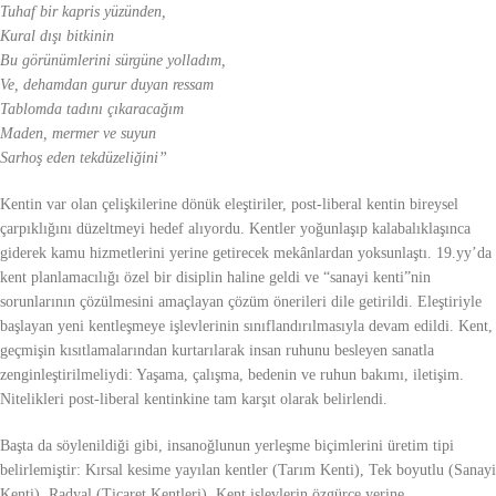
Tuhaf bir kapris yüzünden,
Kural dışı bitkinin
Bu görünümlerini sürgüne yolladım,
Ve, dehamdan gurur duyan ressam
Tablomda tadını çıkaracağım
Maden, mermer ve suyun
Sarhoş eden tekdüzeliğini”
Kentin var olan çelişkilerine dönük eleştiriler, post-liberal kentin bireysel
çarpıklığını düzeltmeyi hedef alıyordu. Kentler yoğunlaşıp kalabalıklaşınca
giderek kamu hizmetlerini yerine getirecek mekânlardan yoksunlaştı. 19.yy’da
kent planlamacılığı özel bir disiplin haline geldi ve “sanayi kenti”nin
sorunlarının çözülmesini amaçlayan çözüm önerileri dile getirildi. Eleştiriyle
başlayan yeni kentleşmeye işlevlerinin sınıflandırılmasıyla devam edildi. Kent,
geçmişin kısıtlamalarından kurtarılarak insan ruhunu besleyen sanatla
zenginleştirilmeliydi: Yaşama, çalışma, bedenin ve ruhun bakımı, iletişim.
Nitelikleri post-liberal kentinkine tam karşıt olarak belirlendi.
Başta da söylenildiği gibi, insanoğlunun yerleşme biçimlerini üretim tipi
belirlemiştir: Kırsal kesime yayılan kentler (Tarım Kenti), Tek boyutlu (Sanayi
Kenti), Radyal (Ticaret Kentleri). Kent işlevlerin özgürce yerine