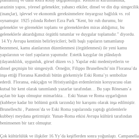
plânlanmış ve daha sonra kolay değişmemiştir. Kentlerin kurulmasında;
arazinin yapısı, yöresel gelenekler, yabancı etkiler, dinsel ve din dışı simgecilik
(inançlar), işlevsel ve ekonomik gereksinmelere önyargısız bağlılık vs. rol
oynamıştır. 1925 yılında Robert Ezra Park “Kent, bir ruh durumu, bir
gelenekler ve görenekler toplamı ve göreneklerden miras aldığımız, bu
geleneklerle aktardığımız örgütlü tutumlar ve duygular toplamıdır.” diyordu.
14.Yy Avrupa kentinin belirleyicileri; belli başlı yapıların tamamlanıp
bezenmesi, kamu alanlarının düzenlenmesi (örgütlenmesi) ile yeni kamu
yapılarının ve özel yapıların yapımıdır. Estetik kaygılar ön plândaydı
(dayanıklılık, uygunluk, görsel düzen vs.). Yapılar eski medeniyetlerin ve
dinsel geçmişin bir simgesiydi. Örneğin; Filippo Brunelleschi’nin Floransa’da
inşa ettiği Floransa Katedrali bütün görkemiyle Eski Roma’yı sembolize
ederdi. Floransa, eskiçağın ve Hristiyanlığın erdemlerinin koruyucusu olan
kutsal bir kent olarak tanımlandı yazarlar tarafından… Bu yapı Rönesans’a
açılan bir kapı olmuştur mimarlıkta… Eski Yunan ve Roma uygarlığının
(kubbeye kadar bir bölümü gotik tarzında) bir karışımı olarak inşa edilmiştir.
Brunelleschi , Panteon’da ve Eski Roma yapılarında yaptığı gözlemlerle
kubbeyi meydana getirmiştir. Yunan-Roma etkisi Avrupa kültürü tarafından
benimsenen bir tarz olmuştur.
Çok kültürlülük ve ilişkiler 16.Yy’da keşiflerden sonra yoğunlaştı. Campanella