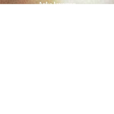
Anka kuşunun
kanatları sözcüklerimizi sarmaya geliyor