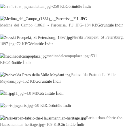
manhattan.jpg
~250 KB
Görüntüle
İndir
Medina_del_Campo_(1861)_-_Parcerisa,_F.J..JPG
~184 KB
Görüntüle
İndir
Nevski Prospekt, St Petersburg,
1897.jpg
~72 KB
Görüntüle
İndir
medinadelcampoplaza.jpg
~531
KB
Görüntüle
İndir
Padova’da Prato della Valle
Meydani.jpg
~152 KB
Görüntüle
İndir
l1.jpg
~4,0 MB
Görüntüle
İndir
paris.jpg
~50 KB
Görüntüle
İndir
Paris-urban-fabric-the-
Haussmannian-heritage.jpg
~109 KB
Görüntüle
İndir