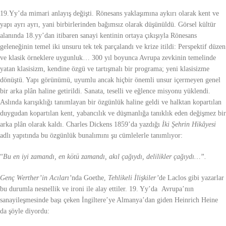
19.Yy’da mimari anlayış değişti. Rönesans yaklaşımına aykırı olarak kent ve
yapı ayrı ayrı, yani birbirlerinden bağımsız olarak düşünüldü. Görsel kültür
alanında 18.yy’dan itibaren sanayi kentinin ortaya çıkışıyla Rönesans
geleneğinin temel iki unsuru tek tek parçalandı ve krize itildi: Perspektif düzen
ve klasik örneklere uygunluk… 300 yıl boyunca Avrupa zevkinin temelinde
yatan klasisizm, kendine özgü ve tartışmalı bir programa; yeni klasisizme
dönüştü. Yapı görünümü, uyumlu ancak hiçbir önemli unsur içermeyen genel
bir arka plân haline getirildi. Sanata, teselli ve eğlence misyonu yüklendi.
Aslında karışıklığı tanımlayan bir özgünlük haline geldi ve halktan kopartılan
duygudan kopartılan kent, yabancılık ve düşmanlığa tanıklık eden değişmez bir
arka plân olarak kaldı. Charles Dickens 1859’da yazdığı
İki Şehrin Hikâyesi
adlı yapıtında bu özgünlük bunalımını şu cümlelerle tanımlıyor:
“
Bu en iyi zamandı, en kötü zamandı, akıl çağıydı, delilikler çağıydı…”.
Genç Werther’in Acıları’
nda Goethe,
Tehlikeli İlişkiler’
de Laclos gibi yazarlar
bu durumla nesnellik ve ironi ile alay ettiler. 19. Yy’da Avrupa’nın
sanayileşmesinde başı çeken İngiltere’ye Almanya’dan giden Heinrich Heine
da şöyle diyordu: