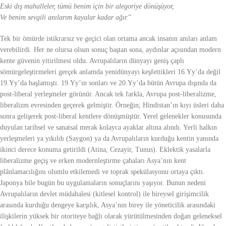
Eski dış mahalleler, tümü benim için bir alegoriye dönüşüyor,
Ve benim sevgili anılarım kayalar kadar ağır.
”
Tek bir ömürde istikrarsız ve geçici olan ortama ancak insanın anıları anlam
verebilirdi. Her ne olursa olsun sonuç baştan sona, aydınlar açısından modern
kente güvenin yitirilmesi oldu. Avrupalıların dünyayı geniş çaplı
sömürgeleştirmeleri gerçek anlamda yenidünyayı keşfettikleri 16.Yy’da değil
19.Yy’da başlamıştı. 19.Yy’ın sonları ve 20.Yy’da bütün Avrupa dışında da
post-liberal yerleşmeler görünür. Ancak tek farkla, Avrupa post-liberalizme,
liberalizm evresinden geçerek gelmiştir. Örneğin; Hindistan’ın kıyı üsleri daha
sonra gelişerek post-liberal kentlere dönüşmüştür. Yerel gelenekler konusunda
duyulan tarihsel ve sanatsal merak kolayca ayaklar altına alındı. Yerli halkın
yerleşmeleri ya yıkıldı (Saygon) ya da Avrupalıların kurduğu kentin yanında
ikinci derece konuma getirildi (Atina, Cezayir, Tunus). Eklektik yasalarla
liberalizme geçiş ve erken modernleştirme çabaları Asya’nın kent
plânlamacılığını olumlu etkilemedi ve toprak spekülasyonu ortaya çıktı.
Japonya bile bugün bu uygulamaların sonuçlarını yaşıyor. Bunun nedeni
Avrupalıların devlet müdahalesi (kitlesel kontrol) ile bireysel girişimcilik
arasında kurduğu dengeye karşılık, Asya’nın birey ile yöneticilik arasındaki
ilişkilerin yüksek bir otoriteye bağlı olarak yürütülmesinden doğan geleneksel