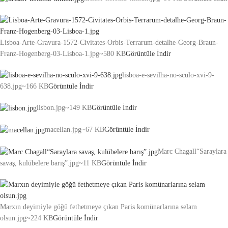
Lisboa-Arte-Gravura-1572-Civitates-Orbis-Terrarum-detalhe-Georg-Braun-
Franz-Hogenberg-03-Lisboa-1.jpg
~580 KB
Görüntüle
İndir
lisboa-e-sevilha-no-sculo-xvi-9-
638.jpg
~166 KB
Görüntüle
İndir
lisbon.jpg
~149 KB
Görüntüle
İndir
macellan.jpg
~67 KB
Görüntüle
İndir
Marc Chagall“Saraylara
savaş, kulübelere barış”.jpg
~11 KB
Görüntüle
İndir
Marxın deyimiyle göğü fethetmeye çıkan Paris komünarlarına selam
olsun.jpg
~224 KB
Görüntüle
İndir