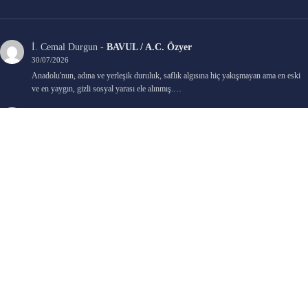
İ. Cemal Durgun
-
BAVUL / A.C. Özyer
30/07/2026
Anadolu'nun, adına ve yerleşik duruluk, saflık algısına hiç yakışmayan ama en eski
ve en yaygın, gizli sosyal yarası ele alınmış.…
Bengi Birgi
-
AYIN KARANLIK YÜZÜ / Nimet Şengül
22/07/2026
Kaleminize sağlık
Ali Emir Gürbüz
-
KADER EŞİTLİĞİ / Selçuk Karadağ
18/07/2026
Çok güzel. Elinize sağlık. İyi halim halsiz.
Emine HACI
-
ŞAHISSIZ EVCİLİK OYUNLARI / Sevim Alkan
05/07/2026
Kaleminize ve emeklerinize sağlık, keyifle okudum. Elimizi tutacak sevdiklerimizin
olması temennisiyle, yazıların devamını bekliyoruz heyecanla...
Ali E. Gürbüz
-
BELKİ BİR GÜN / Şebnem Gürler Oakman
23/06/2026