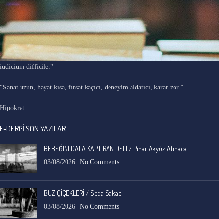
"Ars longa, vita brevis, occasio praeceps, experimentum periculosum,
iudicium difficile."
“Sanat uzun, hayat kısa, fırsat kaçıcı, deneyim aldatıcı, karar zor.”
Hipokrat
E-DERGİ SON YAZILAR
BEBEĞİNİ DALA KAPTIRAN DELİ / Pınar Akyüz Atmaca
03/08/2026
No Comments
BUZ ÇİÇEKLERİ / Seda Sakacı
03/08/2026
No Comments