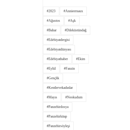
#2023
#annieernaux
#ağustos
#aşk
#bahar
#dileküstündağ
#edebiyatdergisi
#edebiyatdünyası
#edebiyathaber
#ekim
#eylül
#fanzin
#gençlik
#kentlervekadınlar
#Mayıs
#neokudum
#panzehirdosya
#panzehirkitap
#panzehirsöyleşi