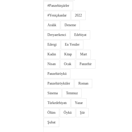
#panzehirşiirler
#yeniçıkanlar
2022
Aralık
Deneme
Deryaerkenci
Edebiyat
Edergi
En Yeniler
Kadın
Kitap
Mart
Nisan
Ocak
Panzehir
Panzehiröykü
Panzehiröyküler
Roman
Sinema
Temmuz
Türkedebiyatı
Yazar
Ölüm
Öykü
Şiir
Şubat