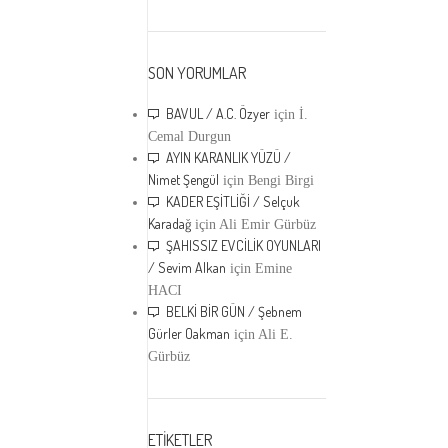
SON YORUMLAR
BAVUL / A.C. Özyer
için
İ.
Cemal Durgun
AYIN KARANLIK YÜZÜ /
Nimet Şengül
için
Bengi Birgi
KADER EŞİTLİĞİ / Selçuk
Karadağ
için
Ali Emir Gürbüz
ŞAHISSIZ EVCİLİK OYUNLARI
/ Sevim Alkan
için
Emine
HACI
BELKİ BİR GÜN / Şebnem
Gürler Oakman
için
Ali E.
Gürbüz
ETİKETLER