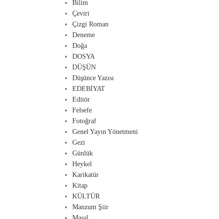
Bilim
Çeviri
Çizgi Roman
Deneme
Doğa
DOSYA
DÜŞÜN
Düşünce Yazısı
EDEBİYAT
Editör
Felsefe
Fotoğraf
Genel Yayın Yönetmeni
Gezi
Günlük
Heykel
Karikatür
Kitap
KÜLTÜR
Manzum Şiir
Masal