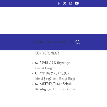
YAZILARINIZI GÖNDERİN!
SON YORUMLAR
BAVUL / A.C. Özyer
için
İ.
Cemal Durgun
AYIN KARANLIK YÜZÜ /
Nimet Şengül
için
Bengi Birgi
KADER EŞİTLİĞİ / Selçuk
Karadağ
için
Ali Emir Gürbüz