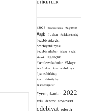
ETİKETLER
#2023
#ağustos
#annieernaux
#aşk
#bahar
#dileküstündağ
#edebiyatdergisi
#edebiyatdünyası
#edebiyathaber
#ekim
#eylül
#gençlik
#fanzin
#kentlervekadınlar
#Mayıs
#panzehirdosya
#neokudum
#panzehirkitap
#panzehirsöyleşi
#panzehirşiirler
2022
#yeniçıkanlar
deneme
aralık
deryaerkenci
edebiyat
edergi