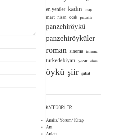
kadın
en yeniler
kitap
mart
nisan
ocak
panzehir
panzehiröykü
panzehiröyküler
roman
sinema
temmuz
türkedebiyatı
yazar
ölüm
öykü
şiir
şubat
KATEGORILER
Analiz/ Yorum/ Kitap
Anı
Anlatı