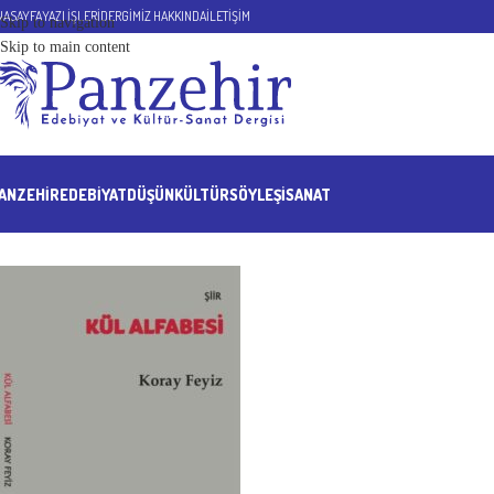
NASAYFA
YAZI İŞLERİ
DERGİMİZ HAKKINDA
İLETİŞİM
Skip to navigation
Skip to main content
ANZEHIR
EDEBİYAT
DÜŞÜN
KÜLTÜR
SÖYLEŞİ
SANAT