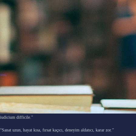
"Ars longa, vita brevis, occasio praeceps, experimentum periculosum,
iudicium difficile."
“Sanat uzun, hayat kısa, fırsat kaçıcı, deneyim aldatıcı, karar zor.”