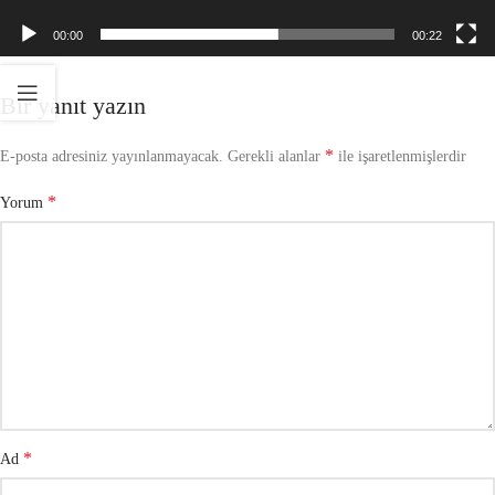
00:00
00:22
Bir yanıt yazın
*
E-posta adresiniz yayınlanmayacak.
Gerekli alanlar
ile işaretlenmişlerdir
*
Yorum
*
Ad