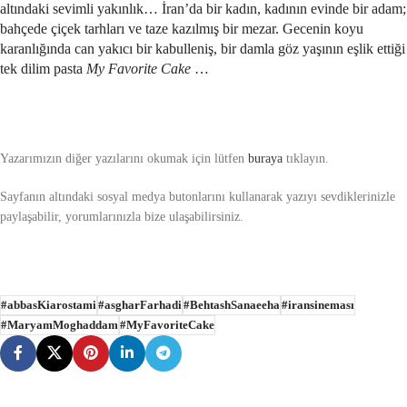
altındaki sevimli yakınlık… İran’da bir kadın, kadının evinde bir adam;
bahçede çiçek tarhları ve taze kazılmış bir mezar. Gecenin koyu
karanlığında can yakıcı bir kabulleniş, bir damla göz yaşının eşlik ettiği
tek dilim pasta
My Favorite Cake
…
Yazarımızın diğer yazılarını okumak için lütfen
buraya
tıklayın.
Sayfanın altındaki sosyal medya butonlarını kullanarak yazıyı sevdiklerinizle
paylaşabilir, yorumlarınızla bize ulaşabilirsiniz.
#abbasKiarostami
#asgharFarhadi
#BehtashSanaeeha
#iransineması
#MaryamMoghaddam
#MyFavoriteCake