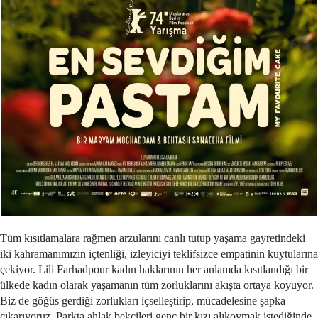
Tüm kısıtlamalara rağmen arzularını canlı tutup yaşama gayretindeki
iki kahramanımızın içtenliği, izleyiciyi teklifsizce empatinin kuytularına
çekiyor. Lili Farhadpour kadın haklarının her anlamda kısıtlandığı bir
ülkede kadın olarak yaşamanın tüm zorluklarını akışta ortaya koyuyor.
Biz de göğüs gerdiği zorlukları içselleştirip, mücadelesine şapka
çıkarıyoruz. Parkta ahlak bekçileri genç bir kızı alıkoymak istediğinde