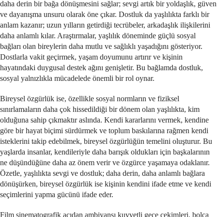
daha derin bir bağa dönüşmesini sağlar; sevgi artık bir yoldaşlık, güven
ve dayanışma unsuru olarak öne çıkar. Dostluk da yaşlılıkta farklı bir
anlam kazanır; uzun yılların getirdiği tecrübeler, arkadaşlık ilişkilerini
daha anlamlı kılar. Araştırmalar, yaşlılık döneminde güçlü sosyal
bağları olan bireylerin daha mutlu ve sağlıklı yaşadığını gösteriyor.
Dostlarla vakit geçirmek, yaşam doyumunu artırır ve kişinin
hayatındaki duygusal destek ağını genişletir. Bu bağlamda dostluk,
sosyal yalnızlıkla mücadelede önemli bir rol oynar.
Bireysel özgürlük ise, özellikle sosyal normların ve fiziksel
sınırlamaların daha çok hissedildiği bir dönem olan yaşlılıkta, kim
olduğuna sahip çıkmaktır aslında. Kendi kararlarını vermek, kendine
göre bir hayat biçimi sürdürmek ve toplum baskılarına rağmen kendi
isteklerini takip edebilmek, bireysel özgürlüğün temelini oluşturur. Bu
yaşlarda insanlar, kendileriyle daha barışık oldukları için başkalarının
ne düşündüğüne daha az önem verir ve özgürce yaşamaya odaklanır.
Özetle, yaşlılıkta sevgi ve dostluk; daha derin, daha anlamlı bağlara
dönüşürken, bireysel özgürlük ise kişinin kendini ifade etme ve kendi
seçimlerini yapma gücünü ifade eder.
Film sinematografik açıdan ambiyansı kuvvetli gece çekimleri, bolca