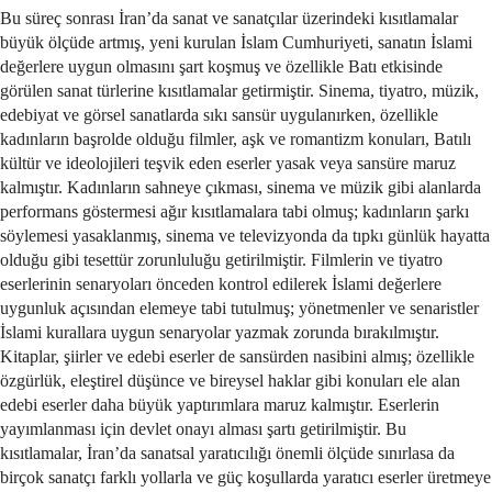
Bu süreç sonrası İran’da sanat ve sanatçılar üzerindeki kısıtlamalar
büyük ölçüde artmış, yeni kurulan İslam Cumhuriyeti, sanatın İslami
değerlere uygun olmasını şart koşmuş ve özellikle Batı etkisinde
görülen sanat türlerine kısıtlamalar getirmiştir. Sinema, tiyatro, müzik,
edebiyat ve görsel sanatlarda sıkı sansür uygulanırken, özellikle
kadınların başrolde olduğu filmler, aşk ve romantizm konuları, Batılı
kültür ve ideolojileri teşvik eden eserler yasak veya sansüre maruz
kalmıştır. Kadınların sahneye çıkması, sinema ve müzik gibi alanlarda
performans göstermesi ağır kısıtlamalara tabi olmuş; kadınların şarkı
söylemesi yasaklanmış, sinema ve televizyonda da tıpkı günlük hayatta
olduğu gibi tesettür zorunluluğu getirilmiştir. Filmlerin ve tiyatro
eserlerinin senaryoları önceden kontrol edilerek İslami değerlere
uygunluk açısından elemeye tabi tutulmuş; yönetmenler ve senaristler
İslami kurallara uygun senaryolar yazmak zorunda bırakılmıştır.
Kitaplar, şiirler ve edebi eserler de sansürden nasibini almış; özellikle
özgürlük, eleştirel düşünce ve bireysel haklar gibi konuları ele alan
edebi eserler daha büyük yaptırımlara maruz kalmıştır. Eserlerin
yayımlanması için devlet onayı alması şartı getirilmiştir. Bu
kısıtlamalar, İran’da sanatsal yaratıcılığı önemli ölçüde sınırlasa da
birçok sanatçı farklı yollarla ve güç koşullarda yaratıcı eserler üretmeye