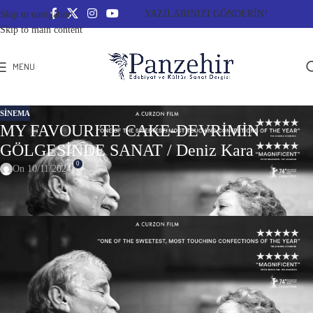
YAZILARINIZI GÖNDERİN!
Skip to navigation
Skip to main content
MENU
SINEMA
MY FAVOURITE CAKE-DEVRİMİN
GÖLGESİNDE SANAT / Deniz Kara
0
On 10/11/2024