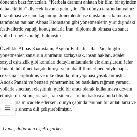
dönemin bazı fetvacıları, “Kerbela dramını anlatan bir film, bir ayinden
daha etkilidir” diyecek kıvama gelmiştir. Tüm dünya tarafından yalnız
bırakılması ve içine kapandığı dönemlerde ise uluslararası kamuoyu
tarafından tanınan Abbas Kiorastami gibi yönetmenlerin yurt dışındaki
festivallerde yaptığı konuşmalarla İran, diplomatik olmasa da sanat
yollu bir nefes aralığı bulmuştur.
Özellikle Abbas Kiarostami, Asghar Farhadi, Jafar Panahi gibi
yönetmenler, sansürün sınırlarını zorlayarak, insan hakları, adalet,
sosyal eşitsizlik gibi konuları dolaylı anlatımlarla ele almışlardır. Jafar
Panahi, hükümet karşıtı duruşu ve muhalif filmleri nedeniyle hapis
cezasına çarptırılmış ve ülke dışında film yapması yasaklanmıştır.
Ancak Panahi ve benzeri yönetmenler, bu baskılara rağmen yaratıcı
yollarla sinemayı eleştirinin güçlü bir aracı olarak kullanmaya devam
etmişlerdir. Sonuç olarak, İran sineması rejim baskısı altında büyük
zorluklarla mücadele ederken, dünya çapında tanınan bir anlatı tarzı ve
güçlü bir sinema dili geliştirebilmiştir.
“Güneş doğarken çiçek açarken