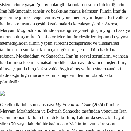
sistem içinde yaşadığı travmalar gibi konuları cesurca irdelediği için
İran hükümetinin sansür ve baskısına maruz kalmıştır. Filmin İran’da
gösterime girmesi engellenmiş ve yönetmenler yurtdışında festivallere
katılma konusunda çeşitli kısıtlamalarla karşılaşmışlardır. Ayrıca,
Maryam Moghaddam, filmde oynadığı ve yönettiği için yoğun baskıya
maruz kalmıştır. İran’daki otoriteler, bu tür eleştirileri toplumda yaymak
istemediğinden filmin yapım sürecini zorlaştırmak ve uluslararası
tanıtımlarını sınırlamak için çaba göstermişlerdir. Tüm baskılara
rağmen, Moghaddam ve Sanaeeha, İran’ın sosyal sorunlarını ve insan
hakları meselelerini sanatsal bir dille aktarmaya devam etmişler; film,
dünya çapında birçok festivalde övgü almış ve İran sinemasındaki
ifade özgürlüğü mücadelesinin simgelerinden biri olarak kabul
görmüştür.
Gelelim ikilinin son çalışması
My Favourite Cake
(2024) filmine…
Maryam Moghaddam ve Behtash Sanaeeha tarafından yönetilen İran
yapımı romantik-dram türündeki bu film, Tahran’da sessiz bir hayat
süren 70 yaşındaki dul bir kadın olan Mahin’in uzun süre sonra
yeniden aşkı keşfetmesini konu edinir. Mahin, yaşlı bir taksi şoförü