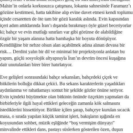
Mahin’in onlarla korkusuzca çatışması, lokanta sahnesinde Faramarz’ı
gözüne kestirmesi, hatta takibine alıp evine davet etmesi kendi toplumu
içinde cesaretten de öte tam bir gözü karalık aslında. Evin kapısından
içeri adım attıklarında İran’ı dışarıda bırakmayı öyle güzel beceriyorlar
ki; bahçe ve evin mutfağı sınırları var gibi görünse de alabildiğine
özgür bir yaşam alanına hatta bambaşka bir boyuta dönüşüyor.
Kendiliğine bir nebze olsun alan açabilmek adına alınan devasa bir
risk… Derdini yalın bir dil ve minimal bir projeksiyonla anlatan bu
yapım, güçlü sosyolojik altyapısıyla İran’ın devrim öncesi kuşağına
dair unutulanları birer birer hatırlatıyor.
Eve gelişleri sonrasındaki bahçe sekansları, bahçedeki çiçek ve
bitkilerin bolluğu dikkat çekici. Bu sekans karakterlerin yaşadıkları
aydınlanma ve rahatlamayı somut bir şekilde gözler önüne seriyor.
Evin içindeki büyümekte olan bitkinin önünde özçekim yapmaları da
birbirleriyle ilgili hayal ettikleri geleceğin zamanla kök salmasını
istediklerini hissettiriyor. Birlikte içilen şarap, bahçeye kurulan sıcacık
masa, o sırada yapılan küçük tamirat işleri, bakışların ışığında en
koyusundan sohbet, müzik eşliğinde “boş vermişim dünyayı”
minvalinde ettikleri dans, pastayı süslerken gösterilen özen, duşun