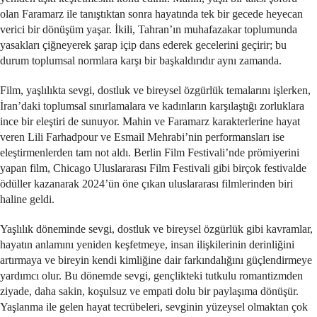
olan Faramarz ile tanıştıktan sonra hayatında tek bir gecede heyecan
verici bir dönüşüm yaşar. İkili, Tahran’ın muhafazakar toplumunda
yasakları çiğneyerek şarap içip dans ederek gecelerini geçirir; bu
durum toplumsal normlara karşı bir başkaldırıdır aynı zamanda.
Film, yaşlılıkta sevgi, dostluk ve bireysel özgürlük temalarını işlerken,
İran’daki toplumsal sınırlamalara ve kadınların karşılaştığı zorluklara
ince bir eleştiri de sunuyor. Mahin ve Faramarz karakterlerine hayat
veren Lili Farhadpour ve Esmail Mehrabi’nin performansları ise
eleştirmenlerden tam not aldı. Berlin Film Festivali’nde prömiyerini
yapan film, Chicago Uluslararası Film Festivali gibi birçok festivalde
ödüller kazanarak 2024’ün öne çıkan uluslararası filmlerinden biri
haline geldi.
Yaşlılık döneminde sevgi, dostluk ve bireysel özgürlük gibi kavramlar,
hayatın anlamını yeniden keşfetmeye, insan ilişkilerinin derinliğini
artırmaya ve bireyin kendi kimliğine dair farkındalığını güçlendirmeye
yardımcı olur. Bu dönemde sevgi, gençlikteki tutkulu romantizmden
ziyade, daha sakin, koşulsuz ve empati dolu bir paylaşıma dönüşür.
Yaşlanma ile gelen hayat tecrübeleri, sevginin yüzeysel olmaktan çok