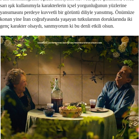
sarı ışık kullanımıyla karakterlerin içsel yorgunluğunun yüzlerine
yansımasını perdeye kuvvetli bir görüntü diliyle yansıtmış. Önümüze
konan yine İran coğrafyasında yaşayan tutkularının doruklarında iki
genç karakter olsaydı, sanmıyorum ki bu denli etkili olsun.