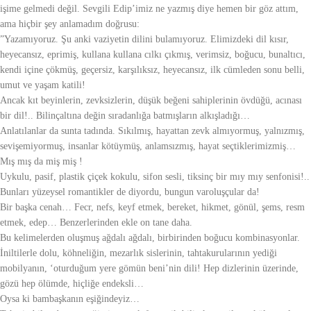
işime gelmedi değil. Sevgili Edip’imiz ne yazmış diye hemen bir göz attım,
ama hiçbir şey anlamadım doğrusu:
”Yazamıyoruz. Şu anki vaziyetin dilini bulamıyoruz. Elimizdeki dil kısır,
heyecansız, eprimiş, kullana kullana cılkı çıkmış, verimsiz, boğucu, bunaltıcı,
kendi içine çökmüş, geçersiz, karşılıksız, heyecansız, ilk cümleden sonu belli,
umut ve yaşam katili!
Ancak kıt beyinlerin, zevksizlerin, düşük beğeni sahiplerinin övdüğü, acınası
bir dil!.. Bilinçaltına değin sıradanlığa batmışların alkışladığı…
Anlatılanlar da sunta tadında. Sıkılmış, hayattan zevk almıyormuş, yalnızmış,
sevişemiyormuş, insanlar kötüymüş, anlamsızmış, hayat seçtiklerimizmiş…
Mış mış da miş miş !
Uykulu, pasif, plastik çiçek kokulu, sifon sesli, tiksinç bir mıy mıy senfonisi!..
Bunları yüzeysel romantikler de diyordu, bungun varoluşçular da!
Bir başka cenah… Fecr, nefs, keyf etmek, bereket, hikmet, gönül, şems, resm
etmek, edep… Benzerlerinden ekle on tane daha.
Bu kelimelerden oluşmuş ağdalı ağdalı, birbirinden boğucu kombinasyonlar.
İniltilerle dolu, köhneliğin, mezarlık sislerinin, tahtakurularının yediği
mobilyanın, ‘oturduğum yere gömün beni’nin dili! Hep dizlerinin üzerinde,
gözü hep ölümde, hiçliğe endeksli…
Oysa ki bambaşkanın eşiğindeyiz…