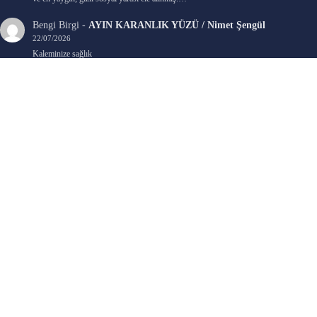
Bengi Birgi
-
AYIN KARANLIK YÜZÜ / Nimet Şengül
22/07/2026
Kaleminize sağlık
Ali Emir Gürbüz
-
KADER EŞİTLİĞİ / Selçuk Karadağ
18/07/2026
Çok güzel. Elinize sağlık. İyi halim halsiz.
Emine HACI
-
ŞAHISSIZ EVCİLİK OYUNLARI / Sevim Alkan
05/07/2026
Kaleminize ve emeklerinize sağlık, keyifle okudum. Elimizi tutacak sevdiklerimizin
olması temennisiyle, yazıların devamını bekliyoruz heyecanla...
Ali E. Gürbüz
-
BELKİ BİR GÜN / Şebnem Gürler Oakman
23/06/2026
Tek kelime ile harika. 2 defa okudum yine :)
SON YORUMLAR
BAVUL / A.C. Özyer
için
İ. Cemal Durgun