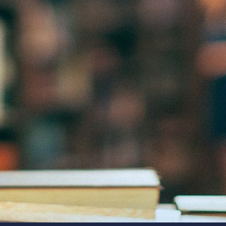
"Ars longa, vita brevis, occasio praeceps, experimentum periculosum,