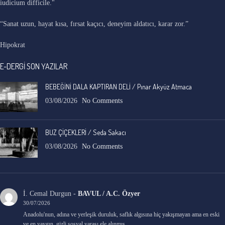
iudicium difficile."
“Sanat uzun, hayat kısa, fırsat kaçıcı, deneyim aldatıcı, karar zor.”
Hipokrat
E-DERGİ SON YAZILAR
BEBEĞİNİ DALA KAPTIRAN DELİ / Pınar Akyüz Atmaca
03/08/2026
No Comments
BUZ ÇİÇEKLERİ / Seda Sakacı
03/08/2026
No Comments
İ. Cemal Durgun
-
BAVUL / A.C. Özyer
30/07/2026
Anadolu'nun, adına ve yerleşik duruluk, saflık algısına hiç yakışmayan ama en eski
ve en yaygın, gizli sosyal yarası ele alınmış.…