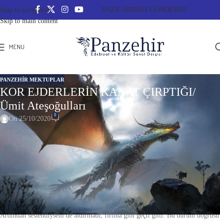
YAZILARINIZI GÖNDERİN!
Skip to navigation
Skip to main content
MENU
PANZEHIR MEKTUPLAR
KOR EJDERLERİN KANAT ÇIRPTIĞI/
Ümit Ateşoğulları
0
On 25/10/2020
KOR EJDERLERİN KANAT ÇIRPTIĞI
Mahallemizin mümtaz bir ‘delisi’ var. Biz ona, ‘Edip’ deriz, ‘Deli Edip’.
Gerçek adı bilinmez, kendisi de söylemez. Edip, deriz, çünkü çoğu zaman
yaptığı gibi ellerini ardında bağlayıp hızlı hızlı yürümediğinde, bir köşede
defterlerine bir şeyler yazarken görürüz kendisini, -cepleri defterlerle doludur.
Büyük bir kıskançlıkla da gizler yazdıklarını.
Geçen gün yanımdan geçerken ceket cebinden bir yaprak düşüverdi önüme…
Ardından seslendiysem de aldırmadı, fırtına gibi geçti gitti. Bu durum doğrusu