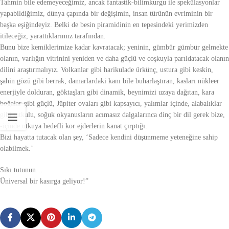
Tahmin bile edemeyeceğimiz, ancak fantastik-bilimkurgu ile spekülasyonlar
yapabildiğimiz, dünya çapında bir değişimin, insan türünün evriminin bir
başka eşiğindeyiz. Belki de besin piramidinin en tepesindeki yerimizden
itileceğiz, yarattıklarımız tarafından.
Bunu bize kemiklerimize kadar kavratacak; yeninin, gümbür gümbür gelmekte
olanın, varlığın vitrinini yeniden ve daha güçlü ve coşkuyla parıldatacak olanın
dilini araştırmalıyız. Volkanlar gibi harikulade ürkünç, ustura gibi keskin,
şahin gözü gibi berrak, damarlardaki kanı bile buharlaştıran, kasları nükleer
enerjiyle dolduran, göktaşları gibi dinamik, beynimizi uzaya dağıtan, kara
boğalar gibi güçlü, Jüpiter ovaları gibi kapsayıcı, yalımlar içinde, alabalıklar
gibi tutkulu, soğuk okyanusların acımasız dalgalarınca dinç bir dil gerek bize,
-içinde utkuya hedefli kor ejderlerin kanat çırptığı.
Bizi hayatta tutacak olan şey, ‘Sadece kendini düşünmeme yeteneğine sahip
olabilmek.’
Sıkı tutunun…
Üniversal bir kasırga geliyor!”