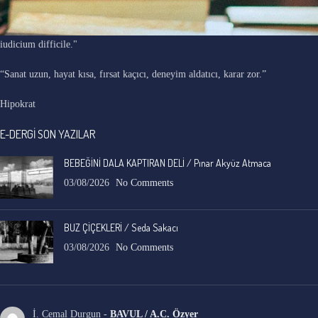
"Ars longa, vita brevis, occasio praeceps, experimentum periculosum,
iudicium difficile."
“Sanat uzun, hayat kısa, fırsat kaçıcı, deneyim aldatıcı, karar zor.”
Hipokrat
E-DERGİ SON YAZILAR
BEBEĞİNİ DALA KAPTIRAN DELİ / Pınar Akyüz Atmaca
03/08/2026
No Comments
BUZ ÇİÇEKLERİ / Seda Sakacı
03/08/2026
No Comments
İ. Cemal Durgun
-
BAVUL / A.C. Özyer