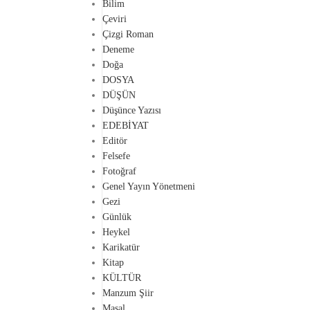
Bilim
Çeviri
Çizgi Roman
Deneme
Doğa
DOSYA
DÜŞÜN
Düşünce Yazısı
EDEBİYAT
Editör
Felsefe
Fotoğraf
Genel Yayın Yönetmeni
Gezi
Günlük
Heykel
Karikatür
Kitap
KÜLTÜR
Manzum Şiir
Masal