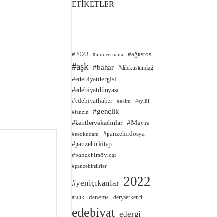
ETİKETLER
#2023
#ağustos
#annieernaux
#aşk
#bahar
#dileküstündağ
#edebiyatdergisi
#edebiyatdünyası
#edebiyathaber
#ekim
#eylül
#gençlik
#fanzin
#kentlervekadınlar
#Mayıs
#panzehirdosya
#neokudum
#panzehirkitap
#panzehirsöyleşi
#panzehirşiirler
2022
#yeniçıkanlar
deneme
aralık
deryaerkenci
edebiyat
edergi