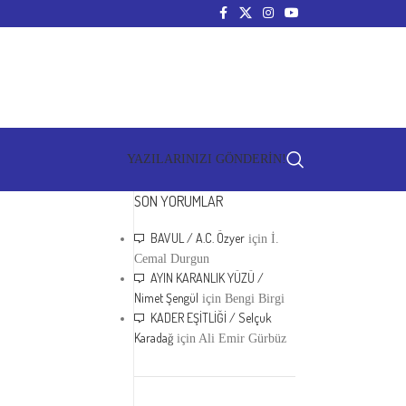
YAZILARINIZI GÖNDERİN!
SON YORUMLAR
BAVUL / A.C. Özyer
için
İ.
Cemal Durgun
AYIN KARANLIK YÜZÜ /
Nimet Şengül
için
Bengi Birgi
KADER EŞİTLİĞİ / Selçuk
Karadağ
için
Ali Emir Gürbüz