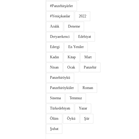
#panzehirşiirler
#yeniçıkanlar
2022
Aralık
Deneme
Deryaerkenci
Edebiyat
Edergi
En Yeniler
Kadın
Kitap
Mart
Nisan
Ocak
Panzehir
Panzehiröykü
Panzehiröyküler
Roman
Sinema
Temmuz
Türkedebiyatı
Yazar
Ölüm
Öykü
Şiir
Şubat