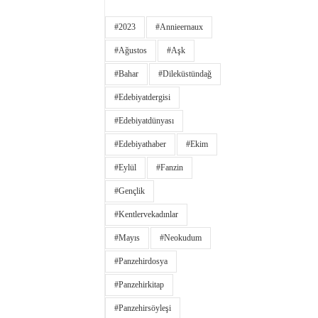
#2023
#annieernaux
#ağustos
#aşk
#bahar
#dileküstündağ
#edebiyatdergisi
#edebiyatdünyası
#edebiyathaber
#ekim
#eylül
#fanzin
#gençlik
#kentlervekadınlar
#Mayıs
#neokudum
#panzehirdosya
#panzehirkitap
#panzehirsöyleşi