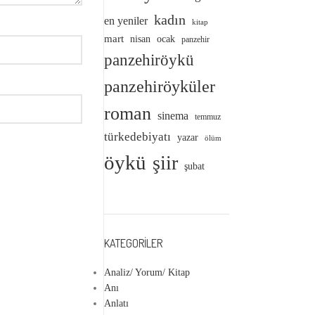
kadın
en yeniler
kitap
mart
nisan
ocak
panzehir
panzehiröykü
panzehiröyküler
roman
sinema
temmuz
türkedebiyatı
yazar
ölüm
öykü
şiir
şubat
KATEGORILER
Analiz/ Yorum/ Kitap
Anı
Anlatı