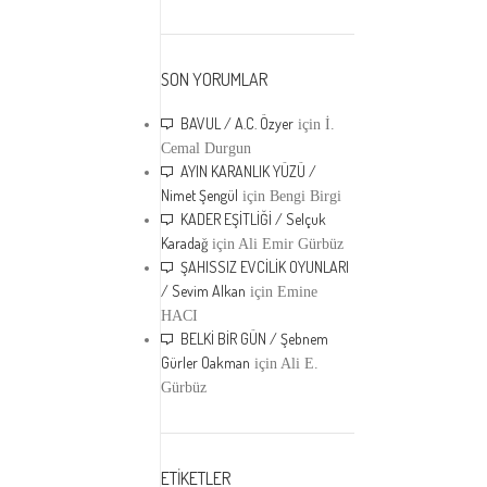
SON YORUMLAR
BAVUL / A.C. Özyer
için
İ.
Cemal Durgun
AYIN KARANLIK YÜZÜ /
Nimet Şengül
için
Bengi Birgi
KADER EŞİTLİĞİ / Selçuk
Karadağ
için
Ali Emir Gürbüz
ŞAHISSIZ EVCİLİK OYUNLARI
/ Sevim Alkan
için
Emine
HACI
BELKİ BİR GÜN / Şebnem
Gürler Oakman
için
Ali E.
Gürbüz
ETİKETLER