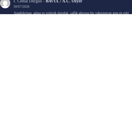
İ. Cemal Durgun
-
BAVUL / A.C. Özyer
30/07/2026
Anadolu'nun, adına ve yerleşik duruluk, saflık algısına hiç yakışmayan ama en eski
ve en yaygın, gizli sosyal yarası ele alınmış.…
Bengi Birgi
-
AYIN KARANLIK YÜZÜ / Nimet Şengül
22/07/2026
Kaleminize sağlık
Ali Emir Gürbüz
-
KADER EŞİTLİĞİ / Selçuk Karadağ
18/07/2026
Çok güzel. Elinize sağlık. İyi halim halsiz.
Emine HACI
-
ŞAHISSIZ EVCİLİK OYUNLARI / Sevim Alkan
05/07/2026
Kaleminize ve emeklerinize sağlık, keyifle okudum. Elimizi tutacak sevdiklerimizin
olması temennisiyle, yazıların devamını bekliyoruz heyecanla...
Ali E. Gürbüz
-
BELKİ BİR GÜN / Şebnem Gürler Oakman
23/06/2026
Tek kelime ile harika. 2 defa okudum yine :)