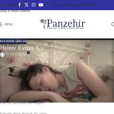
YAZILARINIZI GÖNDERİN!
Skip to navigation
Skip to main content
MENU
PANZEHIR ŞIIRLER
Helen/ Evrim A.
0
On 13/11/2020
Helen
Yıkıldı yıkılacak
Caddeye yamuk bir binanın bodrumunda
Eski bir pavyonda oturmuşum.
Sahnede düştü düşecek bir adam