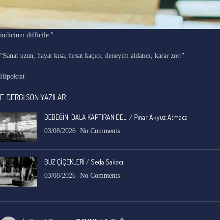
"Ars longa, vita brevis, occasio praeceps, experimentum periculosum,
iudicium difficile."
“Sanat uzun, hayat kısa, fırsat kaçıcı, deneyim aldatıcı, karar zor.”
Hipokrat
E-DERGİ SON YAZILAR
BEBEĞİNİ DALA KAPTIRAN DELİ / Pınar Akyüz Atmaca
03/08/2026
No Comments
BUZ ÇİÇEKLERİ / Seda Sakacı
03/08/2026
No Comments