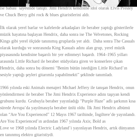
kaybeden Hendrix’i dünyaya bağlayan tek nesne bu gitarıydı. Elektro gitarla
ise babası sayesinde tanıştı. Jimi Hendrix kendisine idol olarak Elvis Presley
ve Chuck Berry gibi rock & blues gitaristlerini aldı.
İlk olarak yerel barlar ve kafelerde arkadaşları ile beraber yaptığı gösterilerle
müzik hayatına başlayan Hendrix, daha sonra ise The Velvetones, Rocking
Kings gibi yerel ölçüde tanınımış gruplarda yer aldı. Daha sonra The Casuals
olarak kurduğu ve sonrasında King Kasuals adını alan grup, yerel müzik
piyasasında kendisine başarılı bir yer edinmeyi başardı. 1964–1965 yılları
arasında Little Richard ile beraber stüdyolara giren ve konserlere çıkan
Hendrix, daha sonra bu dönemi “Benim bütün istediğim Little Richard’ın
sesiyle yaptığı şeyleri gitarımla yapabilmekti” şeklinde tanımladı.
1966 yılında eski Animals menajeri Michael Jeffery ile tanışan Hendrix, onun
yönlendirmesi ile beraber The Jimi Hendrix Experience adını taşıyan kendi
grubunu kurdu. Grubuyla beraber yayınladığı “Purple Haze” adlı şarkının kısa
sürede Avrupa’da yayılmasıyla beraber ünlü oldu. İlk Jimi Hendrix albümü
olan “Are You Experienced” 12 Mayıs 1967 tarihinde, İngiltere’de yayınlandı.
Are You Experienced’ın ardından 1967 yılında Axis; Bold as
Love ve 1968 yılında Electric Ladyland’i yayınlayan Hendrix, artık dünyanın
en tanınmış elektro gitaristiydi.