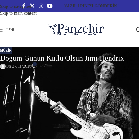
YAZILARINIZI GÖNDERİN!
Skip to navigation
Skip to main content
MENU
MÜZIK
Doğum Günün Kutlu Olsun Jimi Hendrix
0
On 27/11/2020
Jimi Hendrix –
doğum adıyla Johnny Allen Hendrix
– (1942-1970)
Rock müzik tarihinin en büyük gitaristi olarak gösterilen Amerika’lı gitarist,
şarkıcı, söz yazarı ve bir kuşağın simgesi olmuş Jimi Hendrix, 27 Kasım
1942’de Seatle’da doğdu. Monterey Pop Festivali ve bir kuşağı derinden
etkilemiş olan efsanevi Woodstock Festivali’nin gözdesi olan Hendrix, 2003
yılında Rock müzik dergisi Rolling Stone tarafından tüm zamanların en iyi
gitaristi seçildi.
Hendrix ilk klasik gitarını 14 yaşındayken edindi. 16 yaşındayken annesini de