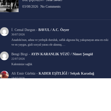
03/08/2026
No Comments
İ. Cemal Durgun
-
BAVUL / A.C. Özyer
30/07/2026
Anadolu'nun, adına ve yerleşik duruluk, saflık algısına hiç yakışmayan ama en eski
ve en yaygın, gizli sosyal yarası ele alınmış.…
Bengi Birgi
-
AYIN KARANLIK YÜZÜ / Nimet Şengül
22/07/2026
Kaleminize sağlık
Ali Emir Gürbüz
-
KADER EŞİTLİĞİ / Selçuk Karadağ
18/07/2026
Çok güzel. Elinize sağlık. İyi halim halsiz.
Emine HACI
-
ŞAHISSIZ EVCİLİK OYUNLARI / Sevim Alkan
05/07/2026
Kaleminize ve emeklerinize sağlık, keyifle okudum. Elimizi tutacak sevdiklerimizin
olması temennisiyle, yazıların devamını bekliyoruz heyecanla...