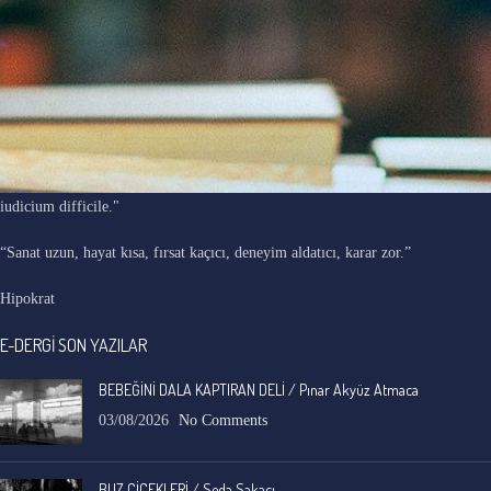
"Ars longa, vita brevis, occasio praeceps, experimentum periculosum,
iudicium difficile."
“Sanat uzun, hayat kısa, fırsat kaçıcı, deneyim aldatıcı, karar zor.”
Hipokrat
E-DERGİ SON YAZILAR
BEBEĞİNİ DALA KAPTIRAN DELİ / Pınar Akyüz Atmaca
03/08/2026
No Comments
BUZ ÇİÇEKLERİ / Seda Sakacı