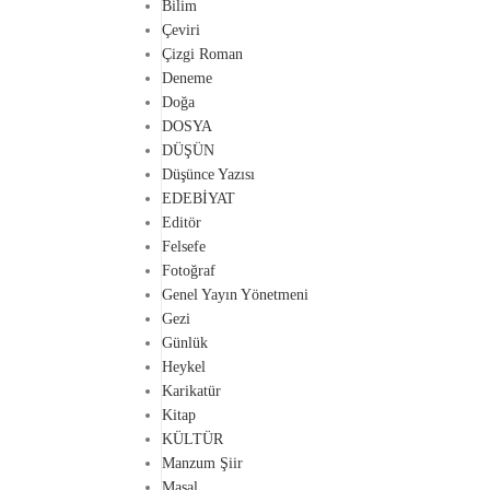
Bilim
Çeviri
Çizgi Roman
Deneme
Doğa
DOSYA
DÜŞÜN
Düşünce Yazısı
EDEBİYAT
Editör
Felsefe
Fotoğraf
Genel Yayın Yönetmeni
Gezi
Günlük
Heykel
Karikatür
Kitap
KÜLTÜR
Manzum Şiir
Masal