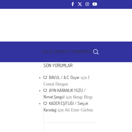
YAZILARINIZI GÖNDERİN!
SON YORUMLAR
BAVUL / A.C. Özyer
için
İ.
Cemal Durgun
AYIN KARANLIK YÜZÜ /
Nimet Şengül
için
Bengi Birgi
KADER EŞİTLİĞİ / Selçuk
Karadağ
için
Ali Emir Gürbüz