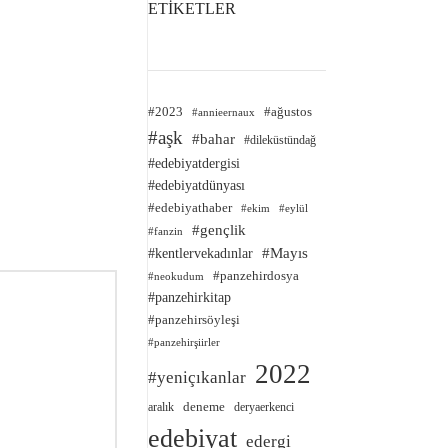
ETİKETLER
#2023
#ağustos
#annieernaux
#aşk
#bahar
#dileküstündağ
#edebiyatdergisi
#edebiyatdünyası
#edebiyathaber
#ekim
#eylül
#gençlik
#fanzin
#kentlervekadınlar
#Mayıs
#panzehirdosya
#neokudum
#panzehirkitap
#panzehirsöyleşi
#panzehirşiirler
2022
#yeniçıkanlar
deneme
aralık
deryaerkenci
edebiyat
edergi