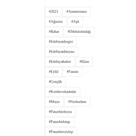
#2023
#annieernaux
#ağustos
#aşk
#bahar
#dileküstündağ
#edebiyatdergisi
#edebiyatdünyası
#edebiyathaber
#ekim
#eylül
#fanzin
#gençlik
#kentlervekadınlar
#Mayıs
#neokudum
#panzehirdosya
#panzehirkitap
#panzehirsöyleşi