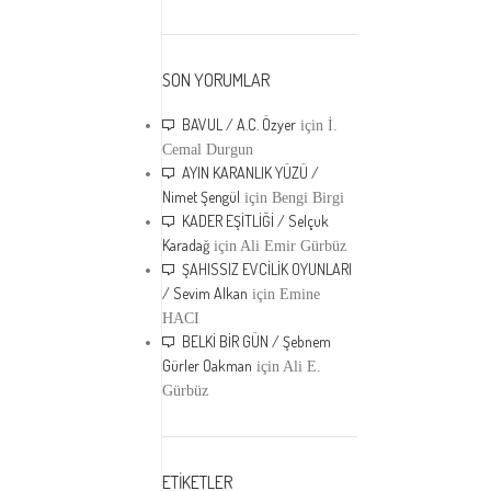
SON YORUMLAR
BAVUL / A.C. Özyer
için
İ.
Cemal Durgun
AYIN KARANLIK YÜZÜ /
Nimet Şengül
için
Bengi Birgi
KADER EŞİTLİĞİ / Selçuk
Karadağ
için
Ali Emir Gürbüz
ŞAHISSIZ EVCİLİK OYUNLARI
/ Sevim Alkan
için
Emine
HACI
BELKİ BİR GÜN / Şebnem
Gürler Oakman
için
Ali E.
Gürbüz
ETİKETLER