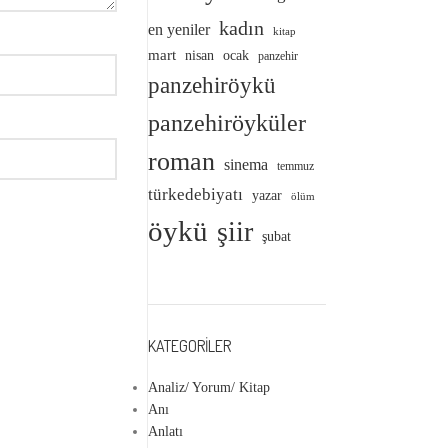
kadın
en yeniler
kitap
mart
nisan
ocak
panzehir
panzehiröykü
panzehiröyküler
roman
sinema
temmuz
türkedebiyatı
yazar
ölüm
öykü
şiir
şubat
KATEGORILER
Analiz/ Yorum/ Kitap
Anı
Anlatı