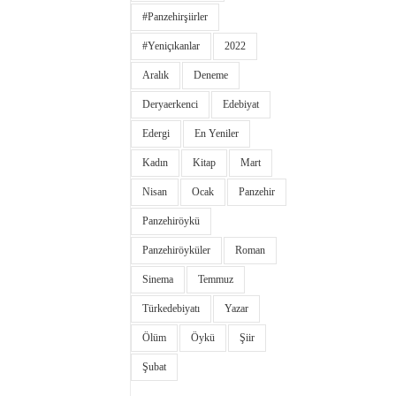
#panzehirşiirler
#yeniçıkanlar
2022
Aralık
Deneme
Deryaerkenci
Edebiyat
Edergi
En Yeniler
Kadın
Kitap
Mart
Nisan
Ocak
Panzehir
Panzehiröykü
Panzehiröyküler
Roman
Sinema
Temmuz
Türkedebiyatı
Yazar
Ölüm
Öykü
Şiir
Şubat