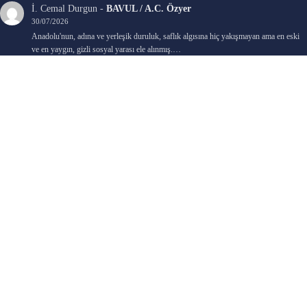
İ. Cemal Durgun
-
BAVUL / A.C. Özyer
30/07/2026
Anadolu'nun, adına ve yerleşik duruluk, saflık algısına hiç yakışmayan ama en eski
ve en yaygın, gizli sosyal yarası ele alınmış.…
Bengi Birgi
-
AYIN KARANLIK YÜZÜ / Nimet Şengül
22/07/2026
Kaleminize sağlık
Ali Emir Gürbüz
-
KADER EŞİTLİĞİ / Selçuk Karadağ
18/07/2026
Çok güzel. Elinize sağlık. İyi halim halsiz.
Emine HACI
-
ŞAHISSIZ EVCİLİK OYUNLARI / Sevim Alkan
05/07/2026
Kaleminize ve emeklerinize sağlık, keyifle okudum. Elimizi tutacak sevdiklerimizin
olması temennisiyle, yazıların devamını bekliyoruz heyecanla...
Ali E. Gürbüz
-
BELKİ BİR GÜN / Şebnem Gürler Oakman
23/06/2026
Tek kelime ile harika. 2 defa okudum yine :)