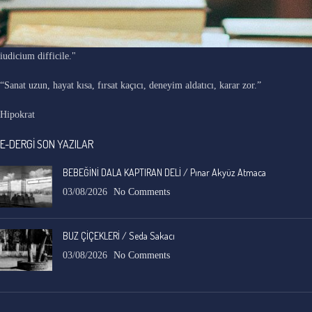
"Ars longa, vita brevis, occasio praeceps, experimentum periculosum,
iudicium difficile."
“Sanat uzun, hayat kısa, fırsat kaçıcı, deneyim aldatıcı, karar zor.”
Hipokrat
E-DERGİ SON YAZILAR
BEBEĞİNİ DALA KAPTIRAN DELİ / Pınar Akyüz Atmaca
03/08/2026
No Comments
BUZ ÇİÇEKLERİ / Seda Sakacı
03/08/2026
No Comments