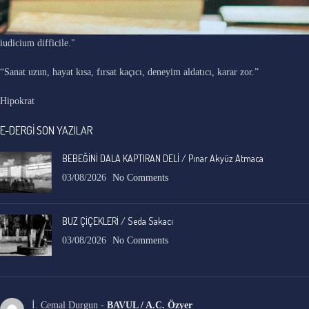
"Ars longa, vita brevis, occasio praeceps, experimentum periculosum,
iudicium difficile."
“Sanat uzun, hayat kısa, fırsat kaçıcı, deneyim aldatıcı, karar zor.”
Hipokrat
E-DERGİ SON YAZILAR
BEBEĞİNİ DALA KAPTIRAN DELİ / Pınar Akyüz Atmaca
03/08/2026
No Comments
BUZ ÇİÇEKLERİ / Seda Sakacı
03/08/2026
No Comments
İ. Cemal Durgun
-
BAVUL / A.C. Özyer