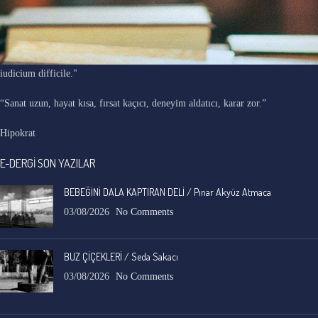
"Ars longa, vita brevis, occasio praeceps, experimentum periculosum,
iudicium difficile."
“Sanat uzun, hayat kısa, fırsat kaçıcı, deneyim aldatıcı, karar zor.”
Hipokrat
E-DERGİ SON YAZILAR
BEBEĞİNİ DALA KAPTIRAN DELİ / Pınar Akyüz Atmaca
03/08/2026
No Comments
BUZ ÇİÇEKLERİ / Seda Sakacı
03/08/2026
No Comments