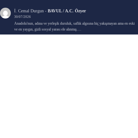
İ. Cemal Durgun
-
BAVUL / A.C. Özyer
30/07/2026
Anadolu'nun, adına ve yerleşik duruluk, saflık algısına hiç yakışmayan ama en eski
ve en yaygın, gizli sosyal yarası ele alınmış.…
Bengi Birgi
-
AYIN KARANLIK YÜZÜ / Nimet Şengül
22/07/2026
Kaleminize sağlık
Ali Emir Gürbüz
-
KADER EŞİTLİĞİ / Selçuk Karadağ
18/07/2026
Çok güzel. Elinize sağlık. İyi halim halsiz.
Emine HACI
-
ŞAHISSIZ EVCİLİK OYUNLARI / Sevim Alkan
05/07/2026
Kaleminize ve emeklerinize sağlık, keyifle okudum. Elimizi tutacak sevdiklerimizin
olması temennisiyle, yazıların devamını bekliyoruz heyecanla...
Ali E. Gürbüz
-
BELKİ BİR GÜN / Şebnem Gürler Oakman
23/06/2026
Tek kelime ile harika. 2 defa okudum yine :)