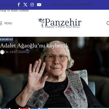
YAZILARINIZI GÖNDERİN!
Skip to navigation
Skip to main content
MENU
EDEBİYAT
Adalet Ağaoğlu’nu kaybettik
0
On 14/07/2020
“Ölmeye yatıyorum, eğer bir sonsuzluk varsa; sonsuzluk olmak istiyorum.
İsmi anılmayan, gözleri görmeyen, yaşamayan bir sonsuzluk. “
Adalet Ağaoğlu – Ölmeye Yatmak
(23 Ekim 1929 – ∞)
#AdaletAğaoğlu