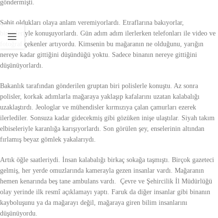
göndermişti.
Şahit oldukları olaya anlam veremiyorlardı. Etraflarına bakıyorlar,
birbirleriyle konuşuyorlardı. Gün adım adım ilerlerken telefonları ile video ve
fotoğraf çekenler artıyordu. Kimsenin bu mağaranın ne olduğunu, yarığın
nereye kadar gittiğini düşündüğü yoktu. Sadece binanın nereye gittiğini
düşünüyorlardı.
Bakanlık tarafından gönderilen gruptan biri polislerle konuştu. Az sonra
polisler, korkak adımlarla mağaraya yaklaşıp kafalarını uzatan kalabalığı
uzaklaştırdı. Jeologlar ve mühendisler kırmızıya çalan çamurları ezerek
ilerlediler. Sonsuza kadar gidecekmiş gibi gözüken inişe ulaştılar. Siyah takım
elbiseleriyle karanlığa karışıyorlardı. Son görülen şey, enselerinin altından
fırlamış beyaz gömlek yakalarıydı.
Artık öğle saatleriydi. İnsan kalabalığı birkaç sokağa taşmıştı. Birçok gazeteci
gelmiş, her yerde omuzlarında kamerayla gezen insanlar vardı. Mağaranın
hemen kenarında beş tane ambulans vardı. Çevre ve Şehircilik İl Müdürlüğü
olay yerinde ilk resmî açıklamayı yaptı. Faruk da diğer insanlar gibi binanın
kayboluşunu ya da mağarayı değil, mağaraya giren bilim insanlarını
düşünüyordu.