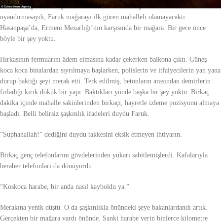
Sabaha karşı evlerin içine dolan mavili kırmızılı ışık kümeleri onu
uyandırmasaydı, Faruk mağarayı ilk gören mahalleli olamayacaktı.
Hasanpaşa’da, Ermeni Mezarlığı’nın karşısında bir mağara. Bir gece önce
böyle bir şey yoktu.
Hırkasının fermuarını âdem elmasına kadar çekerken balkona çıktı. Güneş
koca koca binalardan sıyrılmaya başlarken, polislerin ve itfaiyecilerin yan yana
durup baktığı şeyi merak etti. Terk edilmiş, betonların arasından demirlerin
fırladığı kırık dökük bir yapı. Baktıkları yönde başka bir şey yoktu. Birkaç
dakika içinde mahalle sakinlerinden birkaçı, hayretle izleme pozisyonu almaya
başladı. Belli belirsiz şaşkınlık ifadeleri duydu Faruk.
“Suphanallah!” dediğini duydu takkesini eksik etmeyen ihtiyarın.
Birkaç genç telefonlarını gövdelerinden yukarı sabitlemişlerdi. Kafalarıyla
beraber telefonları da dönüyordu
“Koskoca harabe, bir anda nasıl kayboldu ya.”
Merakına yenik düştü. O da şaşkınlıkla önündeki şeye bakanlardandı artık.
Gerçekten bir mağara vardı önünde. Sanki harabe yerin binlerce kilometre