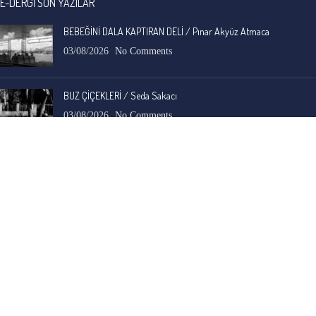
E-DERGİ SON YAZILAR
BEBEĞİNİ DALA KAPTIRAN DELİ / Pınar Akyüz Atmaca
03/08/2026
No Comments
BUZ ÇİÇEKLERİ / Seda Sakacı
03/08/2026
No Comments
İ. Cemal Durgun
-
BAVUL / A.C. Özyer
30/07/2026
Anadolu'nun, adına ve yerleşik duruluk, saflık algısına hiç yakışmayan ama en eski
ve en yaygın, gizli sosyal yarası ele alınmış.…
Bengi Birgi
-
AYIN KARANLIK YÜZÜ / Nimet Şengül
22/07/2026
Kaleminize sağlık
Ali Emir Gürbüz
-
KADER EŞİTLİĞİ / Selçuk Karadağ