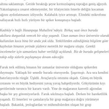
altına saklanmıştı. Geride bıraktığı şeyse kırmızılaşmış toprağın geniş ağzıydı.
Yakınlaşmaya cesaret edemeyenler, bir itfaiyecinin fenerle deliğin kocaman
ağzını aydınlatmasını izliyordu. Kalabalık iyice artmıştı. Elindeki mikrofonu
sallayarak hızlı hızlı yürüyen bir spiker konuşmaya başladı:
Kadıköy’e bağlı Hasanpaşa Mahallesi’ndeyiz. Birkaç saat önce burada
akıllara durgunluk verecek bir olay yaşandı. Uzun zaman önce üniversite olarak
kullanılan koca bina bir anda yok oldu. Yetkililerden edindiğimiz bilgilere göre
kaybolan binanın yerinde yüzlerce metrelik bir mağara oluştu. Gerekli
incelemeler için uzmanlara haber verildiği açıklandı. Biz de burada gelişmeleri
takip edip sizlerle paylaşmaya devam edeceğiz.
Faruk terk edilmiş binanın bir zamanlar üniversite olduğunu spikerden
duymuştu. Yaklaşık bir senedir burada oturuyordu. Şaşırmıştı. Ara sıra kendini
hatırlatıyordu rüzgâr. Üşüdü. Avuçlarıyla omzunu okşadı. Güneş en büyük
cezasını ve en büyük hediyesini yavaş yavaş bahşediyordu. Gökyüzünün kıyı
şeritlerinde turuncu bir karartı vardı. Yine de mağaranın kasvetli ağzından
başka bir şey göremiyorlardı. Faruk sıkılmaya başladı. Derken bir hareketlilik
yaşandı. El fenerleri ve çantalarıyla bir grup mağaraya doğru yürümeye
başladı. Bakanlık, jeologlardan ve mühendislerden oluşan bir grup