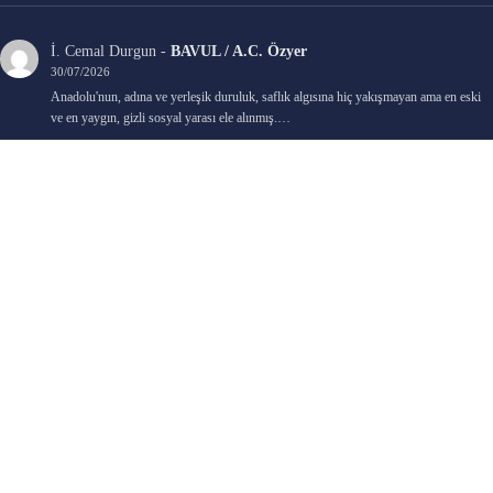
İ. Cemal Durgun
-
BAVUL / A.C. Özyer
30/07/2026
Anadolu'nun, adına ve yerleşik duruluk, saflık algısına hiç yakışmayan ama en eski
ve en yaygın, gizli sosyal yarası ele alınmış.…
Bengi Birgi
-
AYIN KARANLIK YÜZÜ / Nimet Şengül
22/07/2026
Kaleminize sağlık
Ali Emir Gürbüz
-
KADER EŞİTLİĞİ / Selçuk Karadağ
18/07/2026
Çok güzel. Elinize sağlık. İyi halim halsiz.
Emine HACI
-
ŞAHISSIZ EVCİLİK OYUNLARI / Sevim Alkan
05/07/2026
Kaleminize ve emeklerinize sağlık, keyifle okudum. Elimizi tutacak sevdiklerimizin
olması temennisiyle, yazıların devamını bekliyoruz heyecanla...
Ali E. Gürbüz
-
BELKİ BİR GÜN / Şebnem Gürler Oakman
23/06/2026
Tek kelime ile harika. 2 defa okudum yine :)