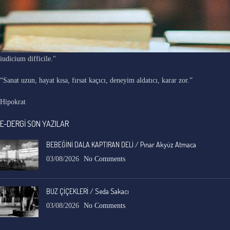
"Ars longa, vita brevis, occasio praeceps, experimentum periculosum,
iudicium difficile."
“Sanat uzun, hayat kısa, fırsat kaçıcı, deneyim aldatıcı, karar zor.”
Hipokrat
E-DERGİ SON YAZILAR
BEBEĞİNİ DALA KAPTIRAN DELİ / Pınar Akyüz Atmaca
03/08/2026
No Comments
BUZ ÇİÇEKLERİ / Seda Sakacı
03/08/2026
No Comments