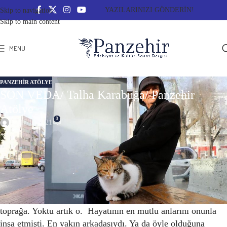
YAZILARINIZI GÖNDERİN!
Skip to navigation
Skip to main content
MENU
PANZEHIR ATÖLYE
SON VEDA/ Talha Karabuğa/ Panzehir
Atölye
0
On 17/10/2021
SON VEDA
Olcay Bey otobüs durağında dikilmiş, gözleri dolu dolu
etrafa bakınıyordu. Herkeste bir telaş vardı. Bir acele.
Sonrası kara toprak… Düşündükçe içi parçalanıyordu.
Parçalandıkça döküldü gözyaşları. Dün vermişti oğlunu
toprağa. Yoktu artık o. Hayatının en mutlu anlarını onunla
inşa etmişti. En yakın arkadaşıydı. Ya da öyle olduğuna