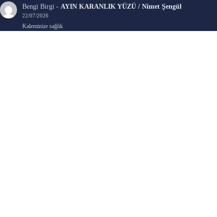
Bengi Birgi
-
AYIN KARANLIK YÜZÜ / Nimet Şengül
22/07/2026
Kaleminize sağlık
Ali Emir Gürbüz
-
KADER EŞİTLİĞİ / Selçuk Karadağ
18/07/2026
Çok güzel. Elinize sağlık. İyi halim halsiz.
Emine HACI
-
ŞAHISSIZ EVCİLİK OYUNLARI / Sevim Alkan
05/07/2026
Kaleminize ve emeklerinize sağlık, keyifle okudum. Elimizi tutacak sevdiklerimizin
olması temennisiyle, yazıların devamını bekliyoruz heyecanla...
Ali E. Gürbüz
-
BELKİ BİR GÜN / Şebnem Gürler Oakman
23/06/2026
Tek kelime ile harika. 2 defa okudum yine :)
SON YORUMLAR
BAVUL / A.C. Özyer
için
İ. Cemal Durgun
AYIN KARANLIK YÜZÜ / Nimet Şengül
için
Bengi Birgi