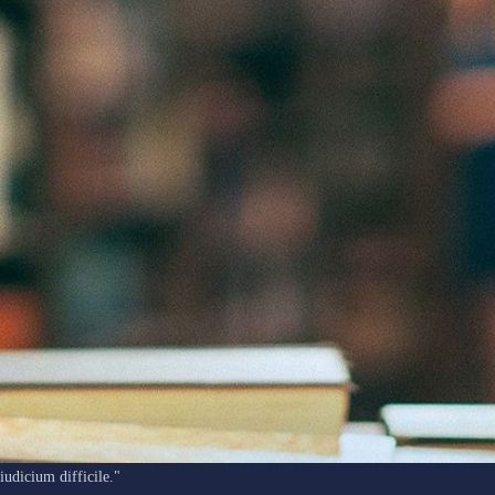
"Ars longa, vita brevis, occasio praeceps, experimentum periculosum,
iudicium difficile."