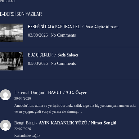
Hipokrat
E-DERGİ SON YAZILAR
BEBEĞİNİ DALA KAPTIRAN DELİ / Pınar Akyüz Atmaca
03/08/2026
No Comments
BUZ ÇİÇEKLERİ / Seda Sakacı
03/08/2026
No Comments
İ. Cemal Durgun
-
BAVUL / A.C. Özyer
30/07/2026
Anadolu'nun, adına ve yerleşik duruluk, saflık algısına hiç yakışmayan ama en eski
ve en yaygın, gizli sosyal yarası ele alınmış.…
Bengi Birgi
-
AYIN KARANLIK YÜZÜ / Nimet Şengül
22/07/2026
Kaleminize sağlık