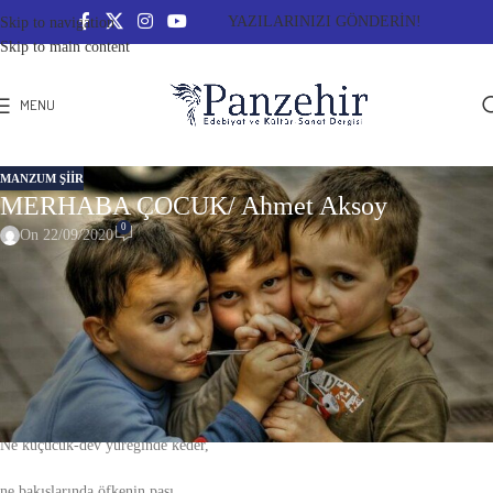
YAZILARINIZI GÖNDERİN!
Skip to navigation
Skip to main content
MENU
MANZUM ŞIIR
MERHABA ÇOCUK/ Ahmet Aksoy
0
On 22/09/2020
MERHABA ÇOCUK
-Ekim’e
Merhaba çocuk!..
Merhaba yumuk eller!..
Ne küçücük-dev yüreğinde keder,
ne bakışlarında öfkenin pası,