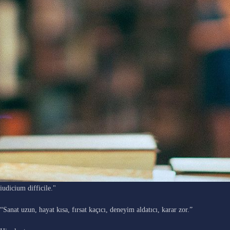
"Ars longa, vita brevis, occasio praeceps, experimentum periculosum,
iudicium difficile."
“Sanat uzun, hayat kısa, fırsat kaçıcı, deneyim aldatıcı, karar zor.”